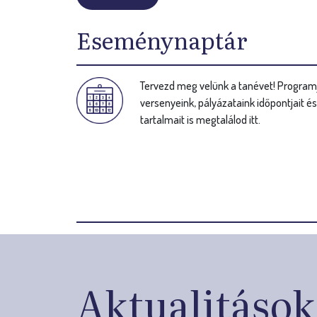
Eseménynaptár
Tervezd meg velünk a tanévet! Programj
versenyeink, pályázataink időpontjait é
tartalmait is megtalálod itt.
Aktualitások