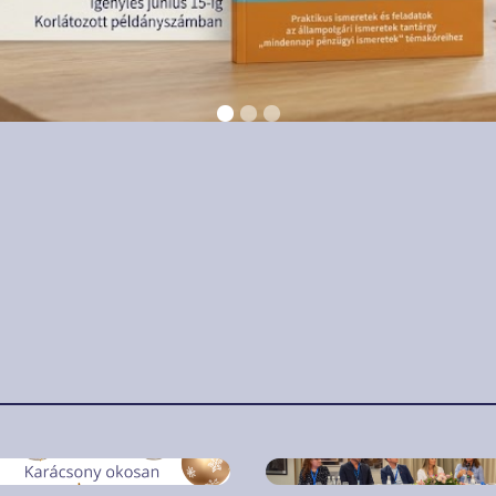
 december 15.
2025. december 1.
ácsony okosan:
Lezárult az egri
 lesz meghitt az
Közoktatási
ep, miközben a
Konferencia