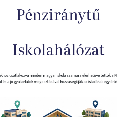
Iskolahálózat
hoz csatlakozva minden magyar iskola számára elérhetővé tettük a Nemz
al és a jó gyakorlatok megosztásával hozzásegítjük az iskolákat egy ért