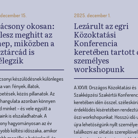
ztárcád is
keretében tartott 
lélegzik
személyes
workshopunk
csonyi készülődésnek különleges
 van: fények, illatok,
A XXVII. Országos Közoktatási és
etések, közös pillanatok. Az
Szakképzési Szakértői Konferenc
 hangulata azonban könnyen
keretében idén ősszel, széleskör
d minket – és vele együtt a
érdeklődés kíséretében rendezt
aink is elszaladhatnak. A
őszi workshopunkat. Hosszú idő 
sony hagyományosan az év
újra lehetőségünk nyílt személy
yobb költési időszaka, amikor
találkozni az oktatás szereplőivel
bb megállni a határoknál, és
pedagógusokkal, partnereinkkel 
r csak januárban döbbenünk rá,
szakma iránt elkötelezett
t is költöttünk valójában.
szakemberekkel.
Még több hír