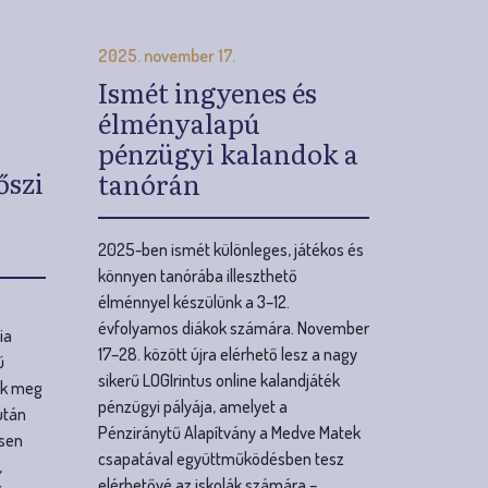
őszi
tanórán
2025-ben ismét különleges, játékos és
könnyen tanórába illeszthető
élménnyel készülünk a 3–12.
évfolyamos diákok számára. November
ia
17–28. között újra elérhető lesz a nagy
ű
sikerű LOGIrintus online kalandjáték
ük meg
pénzügyi pályája, amelyet a
után
Pénziránytű Alapítvány a Medve Matek
esen
csapatával együttműködésben tesz
,
elérhetővé az iskolák számára –
és a
természetesen ismét teljesen
ingyenesen.