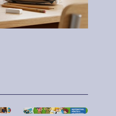
2025. november 17.
Ismét ingyenes és
élményalapú
pénzügyi kalandok a