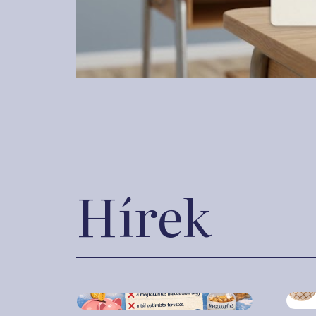
Hírek
2025.
2026. január 14.
Kar
Pénzügyi önreflexió:
így
hibák, amelyeket
ünn
tavaly elkövettünk –