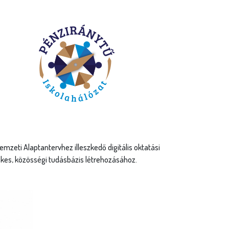
eti Alaptantervhez illeszkedő digitális oktatási
ékes, közösségi tudásbázis létrehozásához.