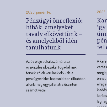
pén
és amelyekből idén
fel
tanulhatunk
A kará
Az év eleje sokak számára az
varázsa
újrakezdés időszaka. Fogadalmak,
meglep
tervek, célok kerülnek elő – de a
ünnep
pénzügyeinkkel kapcsolatban ritkábban
elraga
állunk meg egy pillanatra őszintén
kiadás
számot vetni.
karác
legnag
neheze
sokszo
mennyi
O