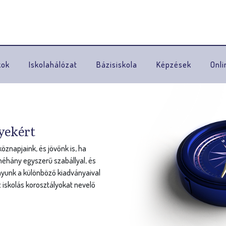
Ugrás a navigációhoz
kok
Iskolahálózat
Bázisiskola
Képzések
Onli
yekért
znapjaink, és jövőnk is, ha
éhány egyszerű szabállyal, és
nyunk a különböző kiadványaival
 iskolás korosztályokat nevelő