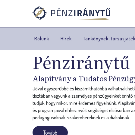
Rólunk
Hírek
Tankönyvek, társasjáté
Pénziránytű
Alapítvány a Tudatos Pénzüg
Jóval egyszerűbbé és kiszámíthatóbbá válhatnak hétkö
tisztában vagyunk a személyes pénzügyeinket érintő n
tudjuk, hogy mikor, mire érdemes figyelnünk. Alapítvá
és programjaival ehhez nyújt segítséget elsősorban az
pedagógusoknak, szakembereknek és a diákoknak.
Tovább