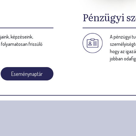
Pénzügyi sz
aink, képzéseink,
A pénzügyi tu
s folyamatosan frissülő
személyiségte
hogy az igazá
jobban odafig
Eseménynaptár