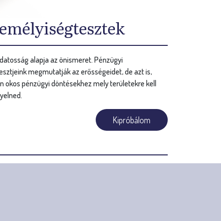
emélyiségtesztek
datosság alapja az önismeret. Pénzügyi
sztjeink megmutatják az erősségeidet, de azt is,
n okos pénzügyi döntésekhez mely területekre kell
yelned.
Kipróbálom