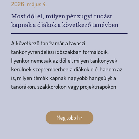
2026. május 4.
Most dől el, milyen pénzügyi tudást
kapnak a diákok a következő tanévben
A következő tanév már a tavaszi
tankönyvrendelési időszakban formálódik.
Ilyenkor nemcsak az dől el, milyen tankönyvek
kerülnek szeptemberben a diákok elé, hanem az
is, milyen témák kapnak nagyobb hangsúlyt a
tanórákon, szakkörökön vagy projektnapokon.
O
l
Még több hír
d
a