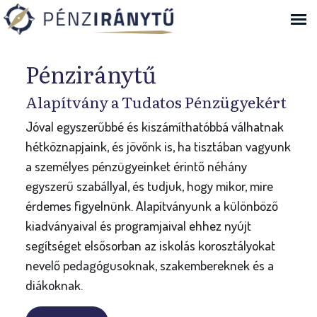
Ugrás a navigációhoz
Bejelentkezés
Pénziránytű
Alapítvány a Tudatos Pénzügyekért
Jóval egyszerűbbé és kiszámíthatóbbá válhatnak
hétköznapjaink, és jövőnk is, ha tisztában vagyunk
a személyes pénzügyeinket érintő néhány
egyszerű szabállyal, és tudjuk, hogy mikor, mire
érdemes figyelnünk. Alapítványunk a különböző
kiadványaival és programjaival ehhez nyújt
segítséget elsősorban az iskolás korosztályokat
nevelő pedagógusoknak, szakembereknek és a
diákoknak.