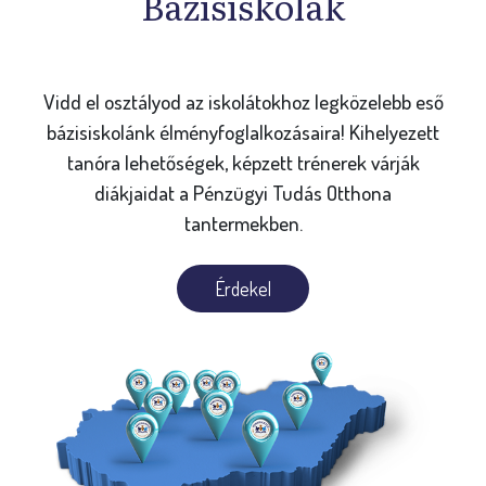
Bázisiskolák
Vidd el osztályod az iskolátokhoz legközelebb eső
bázisiskolánk élményfoglalkozásaira! Kihelyezett
tanóra lehetőségek, képzett trénerek várják
diákjaidat a Pénzügyi Tudás Otthona
tantermekben.
Érdekel