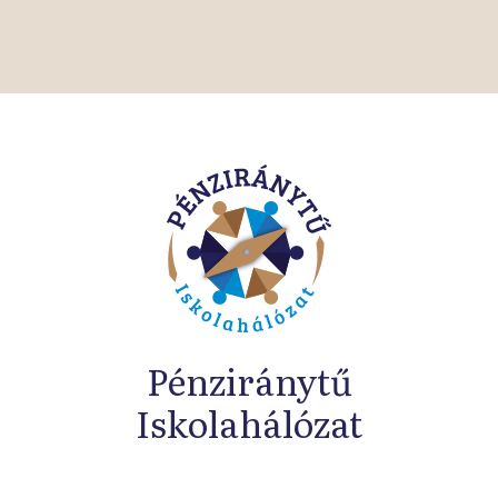
Pénziránytű
Iskolahálózat