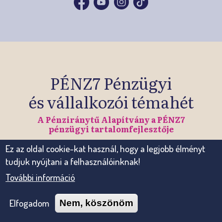
PÉNZ7 Pénzügyi
és vállalkozói témahét
A Pénziránytű Alapítvány a PÉNZ7
pénzügyi tartalomfejlesztője
Ez az oldal cookie-kat használ, hogy a legjobb élményt
tudjuk nyújtani a felhasználóinknak!
Regisztráció és aktualitások
További információ
Elfogadom
Nem, köszönöm
Érdekel