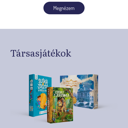
Megnézem
Társasjátékok