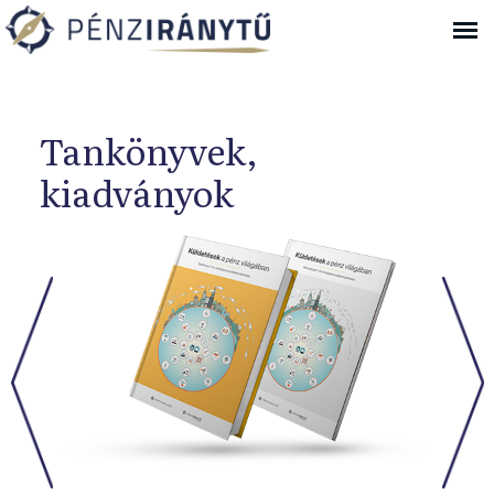
Ugrás a navigációhoz
Tankönyvek,
kiadványok
.
.
Previous
Nex