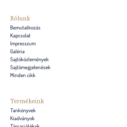
l
a
k
Rólunk
Bemutatkozás
Kapcsolat
Impresszum
Galéria
Sajtóközlemények
Sajtómegjelenések
Minden cikk
Termékeink
Tankönyvek
Kiadványok
Társasjátékok