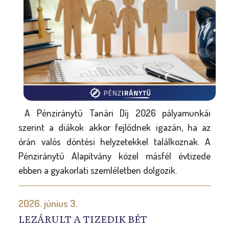
A Pénziránytű Tanári Díj 2026 pályamunkái
szerint a diákok akkor fejlődnek igazán, ha az
órán valós döntési helyzetekkel találkoznak. A
Pénziránytű Alapítvány közel másfél évtizede
ebben a gyakorlati szemléletben dolgozik.
2026. június 3.
LEZÁRULT A TIZEDIK BÉT