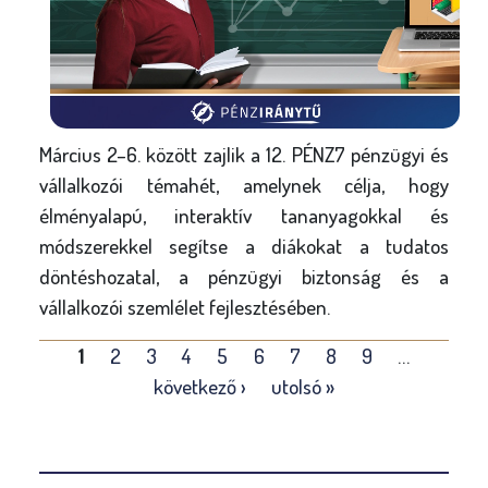
Március 2–6. között zajlik a 12. PÉNZ7 pénzügyi és
vállalkozói témahét, amelynek célja, hogy
élményalapú, interaktív tananyagokkal és
módszerekkel segítse a diákokat a tudatos
döntéshozatal, a pénzügyi biztonság és a
vállalkozói szemlélet fejlesztésében.
O
1
2
3
4
5
6
7
8
9
…
l
következő ›
utolsó »
d
a