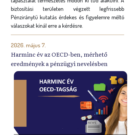
tapasztalat természetes módon ki tud alakulni. A
biztosítási területen végzett legfrissebb
Pénziránytű kutatás érdekes és figyelemre méltó
válaszokat kínál erre a kérdésre.
2026. május 7.
Harminc év az OECD-ben, mérhető
eredmények a pénzügyi nevelésben