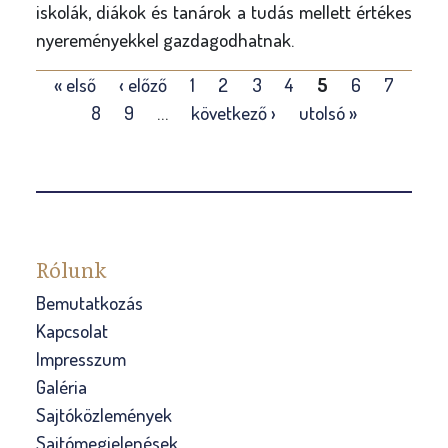
iskolák, diákok és tanárok a tudás mellett értékes
nyereményekkel gazdagodhatnak.
O
« első
‹ előző
1
2
3
4
5
6
7
l
8
9
…
következő ›
utolsó »
d
a
l
a
k
Rólunk
Bemutatkozás
Kapcsolat
Impresszum
Galéria
Sajtóközlemények
Sajtómegjelenések