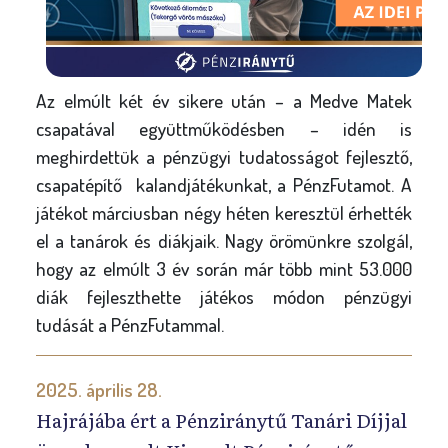
Az elmúlt két év sikere után – a Medve Matek
csapatával együttműködésben – idén is
meghirdettük a pénzügyi tudatosságot fejlesztő,
csapatépítő kalandjátékunkat, a PénzFutamot. A
játékot márciusban négy héten keresztül érhették
el a tanárok és diákjaik. Nagy örömünkre szolgál,
hogy az elmúlt 3 év során már több mint 53.000
diák fejleszthette játékos módon pénzügyi
tudását a PénzFutammal.
2025. április 28.
Hajrájába ért a Pénziránytű Tanári Díjjal