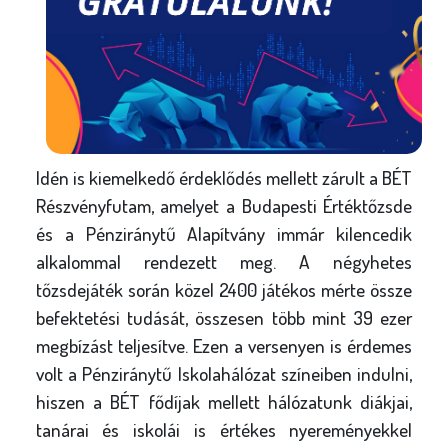
Idén is kiemelkedő érdeklődés mellett zárult a BÉT
Részvényfutam, amelyet a Budapesti Értéktőzsde
és a Pénziránytű Alapítvány immár kilencedik
alkalommal rendezett meg. A négyhetes
tőzsdejáték során közel 2400 játékos mérte össze
befektetési tudását, összesen több mint 39 ezer
megbízást teljesítve. Ezen a versenyen is érdemes
volt a Pénziránytű Iskolahálózat színeiben indulni,
hiszen a BÉT fődíjak mellett hálózatunk diákjai,
tanárai és iskolái is értékes nyereményekkel