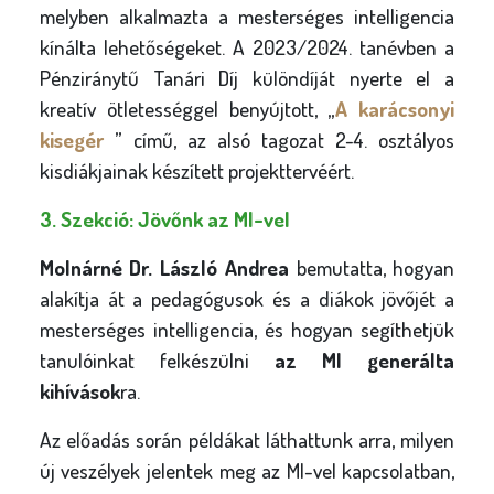
melyben alkalmazta a mesterséges intelligencia
kínálta lehetőségeket. A 2023/2024. tanévben a
Pénziránytű Tanári Díj különdíját nyerte el a
kreatív ötletességgel benyújtott, „
A karácsonyi
kisegér
” című, az alsó tagozat 2-4. osztályos
kisdiákjainak készített projekttervéért.
3. Szekció: Jövőnk az MI-vel
Molnárné Dr. László Andrea
bemutatta, hogyan
alakítja át a pedagógusok és a diákok jövőjét a
mesterséges intelligencia, és hogyan segíthetjük
tanulóinkat felkészülni
az MI generálta
kihívások
ra.
Az előadás során példákat láthattunk arra, milyen
új veszélyek jelentek meg az MI-vel kapcsolatban,