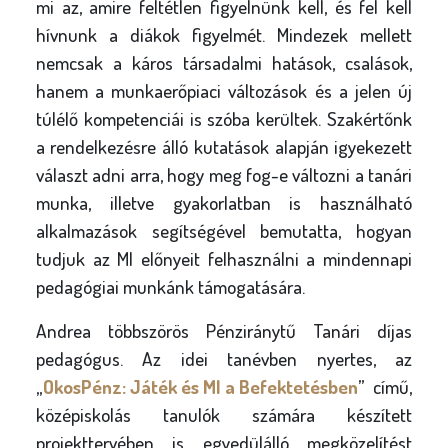
mi az, amire feltétlen figyelnünk kell, és fel kell
hívnunk a diákok figyelmét. Mindezek mellett
nemcsak a káros társadalmi hatások, csalások,
hanem a munkaerőpiaci változások és a jelen új
túlélő kompetenciái is szóba kerültek. Szakértőnk
a rendelkezésre álló kutatások alapján igyekezett
választ adni arra, hogy meg fog-e változni a tanári
munka, illetve gyakorlatban is használható
alkalmazások segítségével bemutatta, hogyan
tudjuk az MI előnyeit felhasználni a mindennapi
pedagógiai munkánk támogatására.
Andrea többszörös Pénziránytű Tanári díjas
pedagógus. Az idei tanévben nyertes, az
„
OkosPénz: Játék és MI a Befektetésben
” című,
középiskolás tanulók számára készített
projekttervében is egyedülálló megközelítést