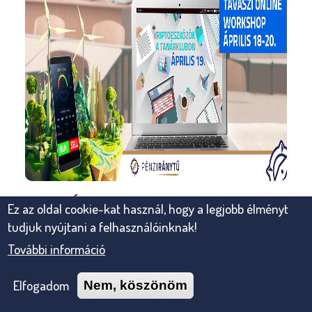
2023. ÁPRILIS 19. SZERDA, 17.00 -
Ez az oldal cookie-kat használ, hogy a legjobb élményt
18.30
tudjuk nyújtani a felhasználóinknak!
MINDEN, AMIT TUDNI
További információ
AKARTÁL A BLOKKLÁNCRÓL ÉS
A KRIPTOVALUTÁKRÓL
Elfogadom
Nem, köszönöm
TÉMA: Hogyan beszélgessünk diákjainkkal a