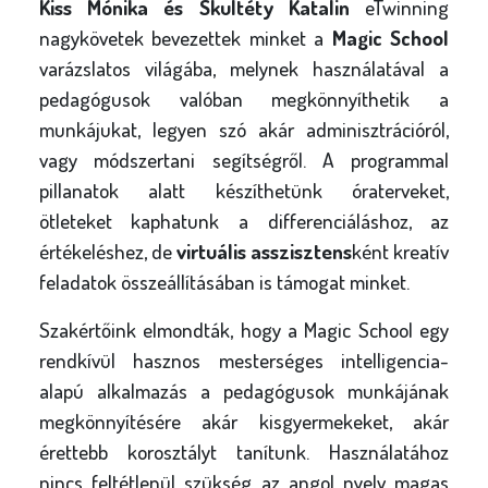
Kiss Mónika és Skultéty Katalin
eTwinning
nagykövetek bevezettek minket a
Magic School
varázslatos világába, melynek használatával a
pedagógusok valóban megkönnyíthetik a
munkájukat, legyen szó akár adminisztrációról,
vagy módszertani segítségről. A programmal
pillanatok alatt készíthetünk óraterveket,
ötleteket kaphatunk a differenciáláshoz, az
értékeléshez, de
virtuális asszisztens
ként kreatív
feladatok összeállításában is támogat minket.
Szakértőink elmondták, hogy a Magic School egy
rendkívül hasznos mesterséges intelligencia-
alapú alkalmazás a pedagógusok munkájának
megkönnyítésére akár kisgyermekeket, akár
érettebb korosztályt tanítunk. Használatához
nincs feltétlenül szükség az angol nyelv magas