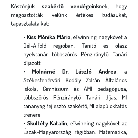
Köszönjük
szakértő vendégeink
nek, hogy
megosztották velünk értékes tudásukat,
tapasztalataikat:
•
Kiss Mónika Mária
, eTwinning nagykövet a
Dél-Alföld régióban. Tanító és olasz
nyelvtanár. többszörös Pénziránytű Tanári
díjazott
•
Molnárné Dr. László Andrea
, a
Székesfehérvári Kodály Zoltán Általános
Iskola, Gimnázium és AMI pedagógusa,
többszörös Pénziránytű Tanári díjas, MI
tananyag fejlesztő szakértő, MI alapú oktatás
trénere
•
Skultéty Katalin
, eTwinning nagykövet az
Észak-Magyarország régióban. Matematika,