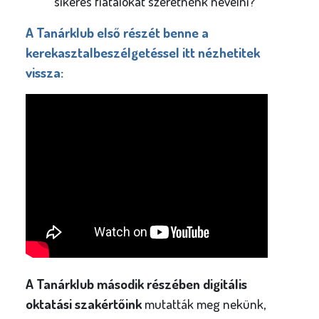
sikeres fiatalokat szeretnénk nevelni?
A Tanárklub első
részét benne a
kerekasztalbeszélgetéssel itt nézhetitek
vissza:
A Tanárklub második részében digitális
oktatási szakértőink
mutatták meg nekünk,