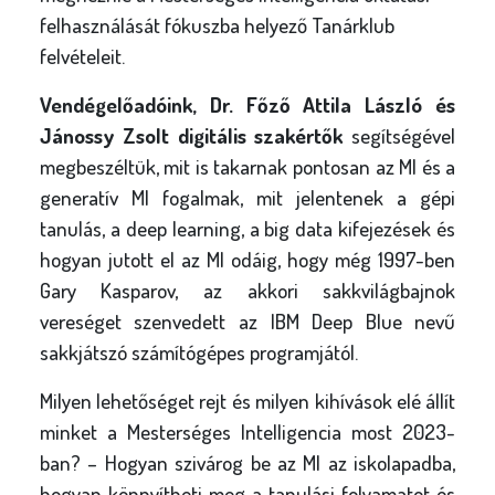
felhasználását fókuszba helyező Tanárklub
felvételeit.
Vendégelőadóink, Dr. Főző Attila László és
Jánossy Zsolt digitális szakértők
segítségével
megbeszéltük, mit is takarnak pontosan az MI és a
generatív MI fogalmak, mit jelentenek a gépi
tanulás, a deep learning, a big data kifejezések és
hogyan jutott el az MI odáig, hogy még 1997-ben
Gary Kasparov, az akkori sakkvilágbajnok
vereséget szenvedett az IBM Deep Blue nevű
sakkjátszó számítógépes programjától.
Milyen lehetőséget rejt és milyen kihívások elé állít
minket a Mesterséges Intelligencia most 2023-
ban? – Hogyan szivárog be az MI az iskolapadba,
hogyan könnyítheti meg a tanulási folyamatot és