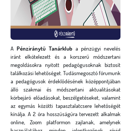
l
y
A
Pénziránytű Tanárklub
a pénzügyi nevelés
iránt elkötelezett és a korszerű módszertani
megoldásokra nyitott pedagógusoknak biztosít
találkozási lehetőséget. Tudásmegosztó fórumunk
a pedagógusok érdeklődésének középpontjában
álló szakmai és módszertani aktualitásokat
körbejáró előadásokat, beszélgetéseket, valamint
az egymás közötti tapasztalatcsere lehetőségét
kínálja. A 2 óra hosszúságúra tervezett alkalmak
online, Zoom platformon zajlanak, amelynek
használatához minden jelentkezőnek rövid