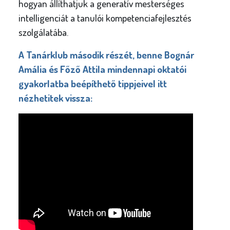
hogyan állíthatjuk a generatív mesterséges
intelligenciát a tanulói kompetenciafejlesztés
szolgálatába.
A Tanárklub második részét, benne Bognár
Amália és Főző Attila mindennapi oktatói
gyakorlatba beépíthető tippjeivel itt
nézhetitek vissza: