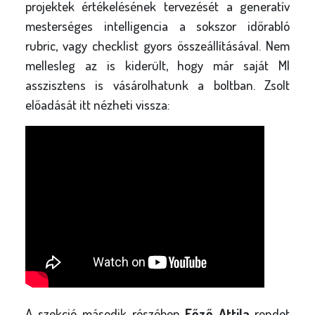
projektek értékelésének tervezését a generatív
mesterséges intelligencia a sokszor időrabló
rubric, vagy checklist gyors összeállításával. Nem
mellesleg az is kiderült, hogy már saját MI
asszisztens is vásárolhatunk a boltban. Zsolt
előadását itt nézheti vissza:
A szekció második részében
Főző Attila
rendet