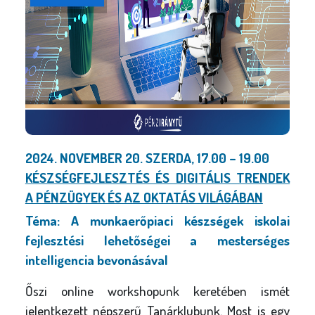
2024. NOVEMBER 20. SZERDA, 17.00 – 19.00
KÉSZSÉGFEJLESZTÉS ÉS DIGITÁLIS TRENDEK
A PÉNZÜGYEK ÉS AZ OKTATÁS VILÁGÁBAN
Téma: A munkaerőpiaci készségek iskolai
fejlesztési lehetőségei a mesterséges
intelligencia bevonásával
Őszi online workshopunk keretében ismét
jelentkezett népszerű Tanárklubunk. Most is egy