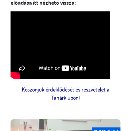
előadása itt nézhető vissza:
Köszönjük érdeklődését és részvételét a
Tanárklubon!