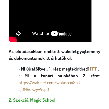
Az előadásokban említett wakeletgyűjtemény
és dokumentumok itt érhetők el:
•
MI újratöltve… 1. rész
megtekinthető
ITT
.
•
MI a tanári munkában 2. rész
:
https://wakelet.com/wake/cix3pU-
cjBMRuKzyvVsp3
2. Szekció: Magic School