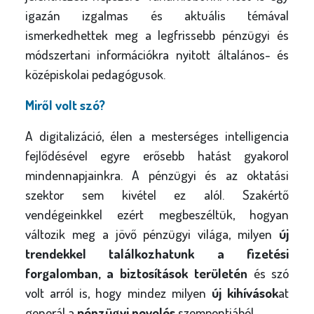
igazán izgalmas és aktuális témával
ismerkedhettek meg a legfrissebb pénzügyi és
módszertani információkra nyitott általános- és
középiskolai pedagógusok.
Miről volt szó?
A digitalizáció, élen a mesterséges intelligencia
fejlődésével egyre erősebb hatást gyakorol
mindennapjainkra. A pénzügyi és az oktatási
szektor sem kivétel ez alól. Szakértő
vendégeinkkel ezért megbeszéltük, hogyan
változik meg a jövő pénzügyi világa, milyen
új
trendekkel találkozhatunk a fizetési
forgalomban, a biztosítások területén
és szó
volt arról is, hogy mindez milyen
új kihívások
at
generál a
pénzügyi nevelés
szempontjából.