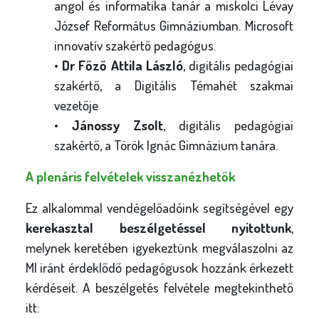
angol és informatika tanár a miskolci Lévay
József Református Gimnáziumban. Microsoft
innovatív szakértő pedagógus.
•
Dr Főző Attila László
, digitális pedagógiai
szakértő, a Digitális Témahét szakmai
vezetője
•
Jánossy Zsolt
, digitális pedagógiai
szakértő, a Török Ignác Gimnázium tanára.
A plenáris felvételek visszanézhetők
Ez alkalommal vendégelőadóink segítségével egy
kerekasztal beszélgetéssel nyitottunk
,
melynek keretében igyekeztünk megválaszolni az
MI iránt érdeklődő pedagógusok hozzánk érkezett
kérdéseit. A beszélgetés felvétele megtekinthető
itt: