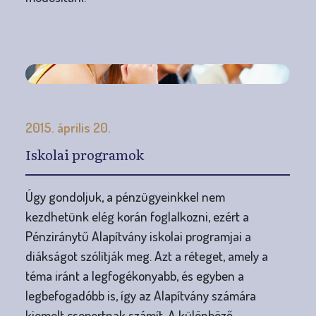
2015. április 20.
Iskolai programok
Úgy gondoljuk, a pénzügyeinkkel nem
kezdhetünk elég korán foglalkozni, ezért a
Pénziránytű Alapítvány iskolai programjai a
diákságot szólítják meg. Azt a réteget, amely a
téma iránt a legfogékonyabb, és egyben a
legbefogadóbb is, így az Alapítvány számára
kiemelt csoportnak számít. A különböző