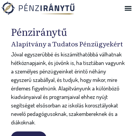
Ugrás a navigációhoz
Bejelentkezés
Pénziránytű
Alapítvány a Tudatos Pénzügyekért
Jóval egyszerűbbé és kiszámíthatóbbá válhatnak
hétköznapjaink, és jövőnk is, ha tisztában vagyunk
a személyes pénzügyeinket érintő néhány
egyszerű szabállyal, és tudjuk, hogy mikor, mire
érdemes figyelnünk. Alapítványunk a különböző
kiadványaival és programjaival ehhez nyújt
segítséget elsősorban az iskolás korosztályokat
nevelő pedagógusoknak, szakembereknek és a
diákoknak.