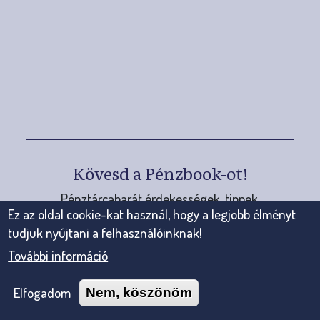
Versenyek
Indulj diákversenyeken, vegyél
részt pályázatokon!
E-learning
Készülj fel pénzügyi döntéseidre
digitálisan!
Kövesd a Pénzbook-ot!
Pénztárcabarát érdekességek, tippek.
Mobilappok, kiadványok
Ez az oldal cookie-kat használ, hogy a legjobb élményt
tudjuk nyújtani a felhasználóinknak!
További információ
Elfogadom
Nem, köszönöm