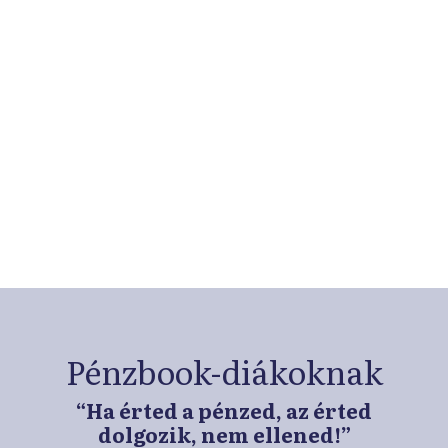
Exkluzív tartalmak hálózati
tagoknak
Regisztrálj ingyenesen iskolahálózatunkba és
böngéssz csak tagiskoláinknak és
pedagógusaiknak elérhető tartalmaink között!
➜
Pénzbook-diákoknak
“Ha érted a pénzed, az érted
dolgozik, nem ellened!”