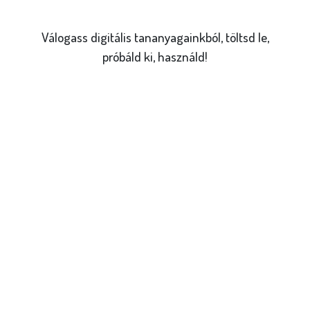
Válogass digitális tananyagainkból, töltsd le,
próbáld ki, használd!
Online játékok,
kiadványok
Válogass kedvedre a tanórákon