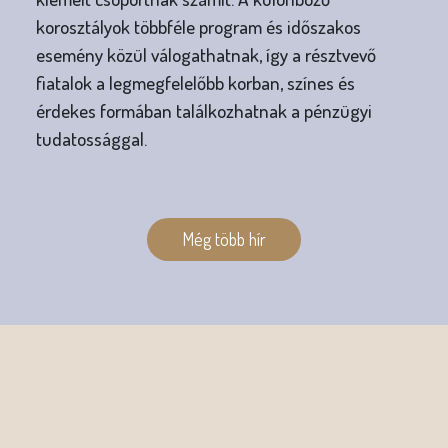
korosztályok többféle program és időszakos
esemény közül válogathatnak, így a résztvevő
fiatalok a legmegfelelőbb korban, színes és
érdekes formában találkozhatnak a pénzügyi
tudatossággal.
O
l
Még több hír
d
a
l
a
k