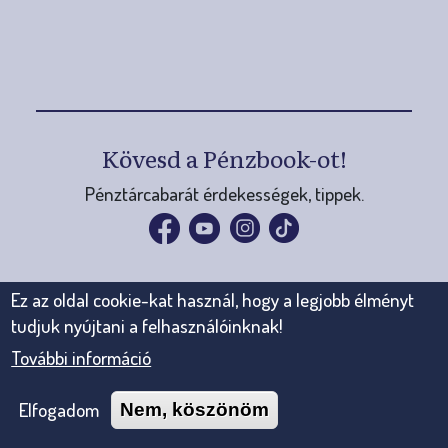
Indulj diákversenyeken, vegyél
részt pályázatokon!
E-learning
Készülj fel pénzügyi döntéseidre
digitálisan!
Kövesd a Pénzbook-ot!
Pénztárcabarát érdekességek, tippek.
Mobilappok, kiadványok
Ez az oldal cookie-kat használ, hogy a legjobb élményt
tudjuk nyújtani a felhasználóinknak!
További információ
Elfogadom
Nem, köszönöm