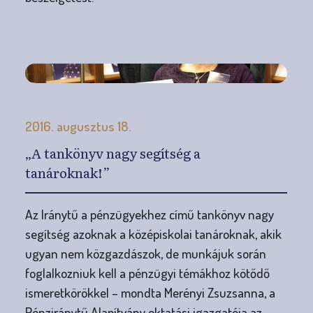
2016. augusztus 18.
„A tankönyv nagy segítség a
tanároknak!”
Az Iránytű a pénzügyekhez című tankönyv nagy
segítség azoknak a középiskolai tanároknak, akik
ugyan nem közgazdászok, de munkájuk során
foglalkozniuk kell a pénzügyi témákhoz kötődő
ismeretkörökkel – mondta Merényi Zsuzsanna, a
Pénziránytű Alapítvány oktatási igazgatója az