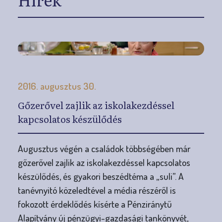
2016. augusztus 30.
Gőzerővel zajlik az iskolakezdéssel
kapcsolatos készülődés
Augusztus végén a családok többségében már
gőzerővel zajlik az iskolakezdéssel kapcsolatos
készülődés, és gyakori beszédtéma a „suli”. A
tanévnyitó közeledtével a média részéről is
fokozott érdeklődés kísérte a Pénziránytű
Alapítvány új pénzügyi-gazdasági tankönyvét,