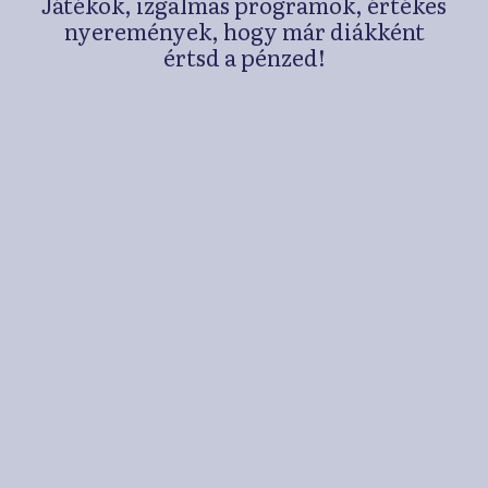
Játékok, izgalmas programok, értékes
nyeremények, hogy már diákként
értsd a pénzed!
Játékok, kvízek,
személyiségtesztek
Versenyek