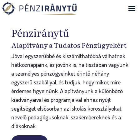
Ugrás a navigációhoz
Bejelentkezés
Pénziránytű
Alapítvány a Tudatos Pénzügyekért
Jóval egyszerűbbé és kiszámíthatóbbá válhatnak
hétköznapjaink, és jövőnk is, ha tisztában vagyunk
a személyes pénzügyeinket érintő néhány
egyszerű szabállyal, és tudjuk, hogy mikor, mire
érdemes figyelnünk. Alapítványunk a különböző
kiadványaival és programjaival ehhez nyújt
segítséget elsősorban az iskolás korosztályokat
nevelő pedagógusoknak, szakembereknek és a
diákoknak.