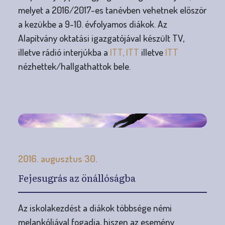
melyet a 2016/2017-es tanévben vehetnek először
a kezükbe a 9-10. évfolyamos diákok. Az
Alapítvány oktatási igazgatójával készült TV,
illetve rádió interjúkba a
ITT,
ITT
illetve
ITT
nézhettek/hallgathattok bele.
2016. augusztus 30.
Fejesugrás az önállóságba
Az iskolakezdést a diákok többsége némi
melankóliával fogadja, hiszen az esemény