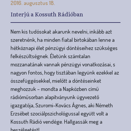
2016. augusztus 18.
Interjú a Kossuth Rádióban
Nem kis tudósokat akarunk nevelni, inkább azt
szeretnénk, ha minden fiatal birtokában lenne a
hétköznapi élet pénzügyi döntéseihez szükséges
felkészültségnek. Életünk számtalan
mozzanatának vannak pénzügyi vonatkozásai, s
nagyon fontos, hogy tisztában legyünk ezekkel az
összefüggésekkel, mielőtt a döntéseinket
meghozzuk – mondta a Napközben című
rádióműsorban alapítványunk ügyvezető
igazgatója, Szuromi-Kovács Ágnes, aki Németh
Erzsébet szociálpszichológussal együtt volt a
Kossuth Rádió vendége. Hallgassák meg a
beszélgetést!