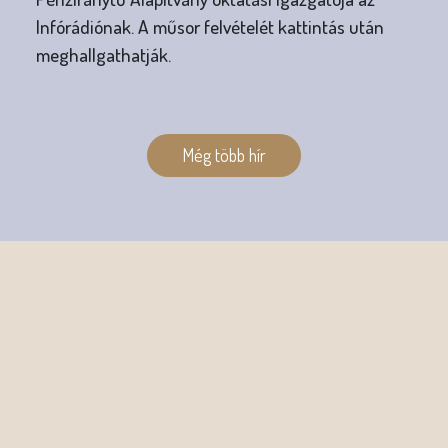
Infórádiónak. A műsor felvételét kattintás után
meghallgathatják.
O
l
Még több hír
d
a
l
a
k