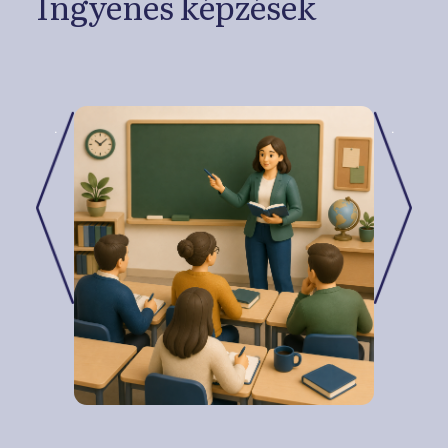
Ingyenes képzések
.
.
Previous
Next