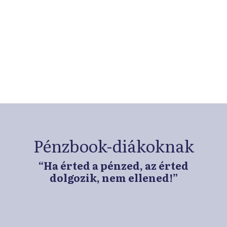
Exkluzív tartalmak hálózati
tagoknak
Regisztrálj ingyenesen iskolahálózatunkba és
böngéssz csak tagiskoláinknak és
pedagógusaiknak elérhető tartalmaink között!
➜
Pénzbook-diákoknak
“Ha érted a pénzed, az érted
dolgozik, nem ellened!”