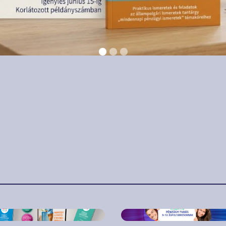
január 19.
2023. január 11.
den, amit az idei
Idén korábban ind
Z7-ről tudni
a gyakorlatias
emes
pénzügyi