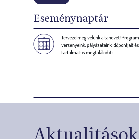
Eseménynaptár
Tervezd meg velünk a tanévet! Programj
versenyeink, pályázataink időpontjait é
tartalmait is megtalálod itt.
Aktualitások