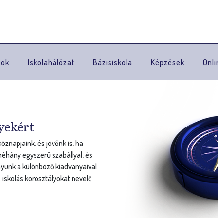
Ugrás a navigációhoz
kok
Iskolahálózat
Bázisiskola
Képzések
Onli
yekért
znapjaink, és jövőnk is, ha
éhány egyszerű szabállyal, és
nyunk a különböző kiadványaival
 iskolás korosztályokat nevelő