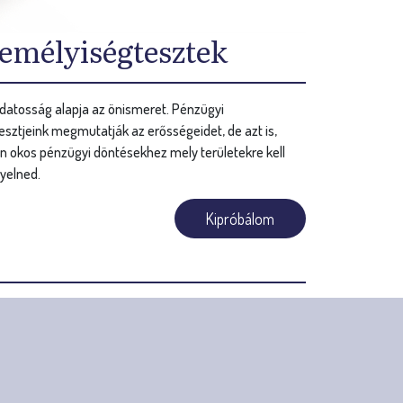
emélyiségtesztek
datosság alapja az önismeret. Pénzügyi
sztjeink megmutatják az erősségeidet, de azt is,
n okos pénzügyi döntésekhez mely területekre kell
yelned.
Kipróbálom