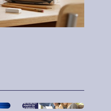
2023. január 5.
ul
Elindult a
regisztráció a
Közgazdasági