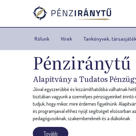
Rólunk
Hírek
Tankönyvek, társasjáté
Pénziránytű
Alapítvány a Tudatos Pénzüg
Jóval egyszerűbbé és kiszámíthatóbbá válhatnak hétkö
tisztában vagyunk a személyes pénzügyeinket érintő n
tudjuk, hogy mikor, mire érdemes figyelnünk. Alapítvá
és programjaival ehhez nyújt segítséget elsősorban az
pedagógusoknak, szakembereknek és a diákoknak.
Tovább