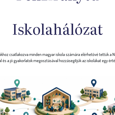
hoz csatlakozva minden magyar iskola számára elérhetővé tettük a Nemz
al és a jó gyakorlatok megosztásával hozzásegítjük az iskolákat egy ért
ió
P