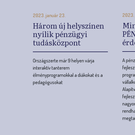
A pénz
Országszerte már 9 helyen várja
fejles
interaktív tanterem
progra
élményprogramokkal a diákokat és a
vállal
pedagógusokat
Alapít
fejles
nagyon
rendha
megta
O
l
d