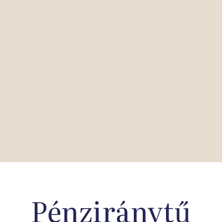
Pénziránytű
Iskolahálózat