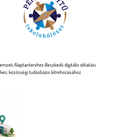
eti Alaptantervhez illeszkedő digitális oktatási
ékes, közösségi tudásbázis létrehozásához.
ályázatok