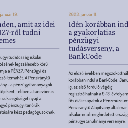
tudásverseny, a
BankCode
ügyi tudatosság iskolai
ztésének legszélesebb körű
mja a PÉNZ7, Pénzügyi és
Az előző években megszokottnál
kozói témahét. A Pénziránytű
korábban indul a BankCode. Janu
vány - a pénzügyi tananyagok
ig, az első forduló végéig
ztőjeként - ebben a tanévben is
regisztrálhatnak a 9-13. évfolyam
 sok segítséget nyújt a
fős diákcsapatok a Pénzmúzeum
gyó pénzügyi tanórák
Pénziránytű Alapítvány által már 
rtására kész pedagógusoknak.
alkalommal meghirdetett ország
pénzügyi tanulmányi versenyre.
Még több hír