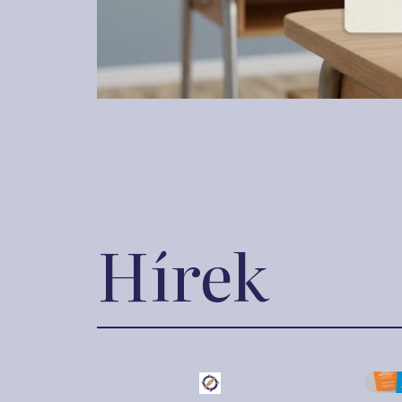
Hírek
2023. 
2023. január 23.
Min
Három új helyszínen
PÉN
nyílik pénzügyi
érd
tudásközpont