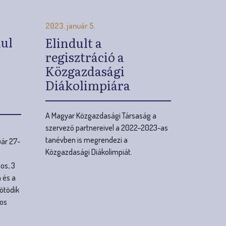
Diákolimpiára
A Magyar Közgazdasági Társaság a
szervező partnereivel a 2022–2023-as
tanévben is megrendezi a
ár 27-
Közgazdasági Diákolimpiát.
os, 3
 és a
ötödik
os