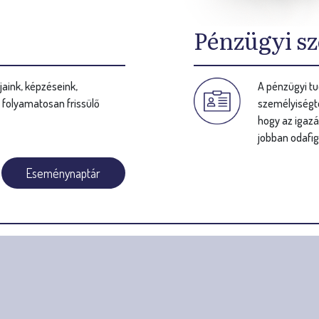
Pénzügyi sz
aink, képzéseink,
A pénzügyi tu
s folyamatosan frissülő
személyiségte
hogy az igazá
jobban odafig
Eseménynaptár