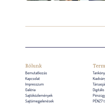
O
l
d
a
l
Rólunk
Term
a
Bemutatkozás
Tanköny
Kapcsolat
Kiadván
k
Impresszum
Társasj
Galéria
Digitáli
Sajtóközlemények
Pénzügy
Sajtómegjelenések
PÉNZ7 