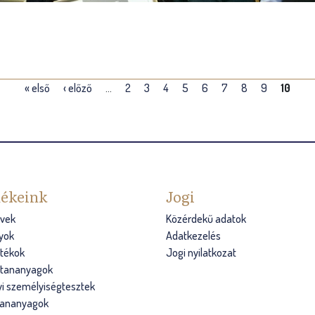
« első
‹ előző
…
2
3
4
5
6
7
8
9
10
ékeink
Jogi
vek
Közérdekű adatok
yok
Adatkezelés
átékok
Jogi nyilatkozat
s tananyagok
i személyiségtesztek
tananyagok