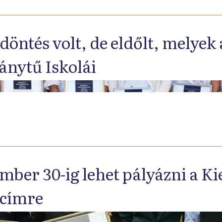
döntés volt, de eldőlt, melyek 
ánytű Iskolái
mber 30-ig lehet pályázni a K
 címre