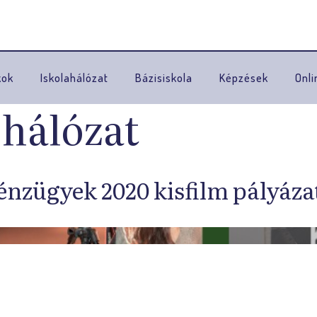
Ugrás a navigációhoz
kok
Iskolahálózat
Bázisiskola
Képzések
Onli
 hálózat
énzügyek 2020 kisfilm pályáza