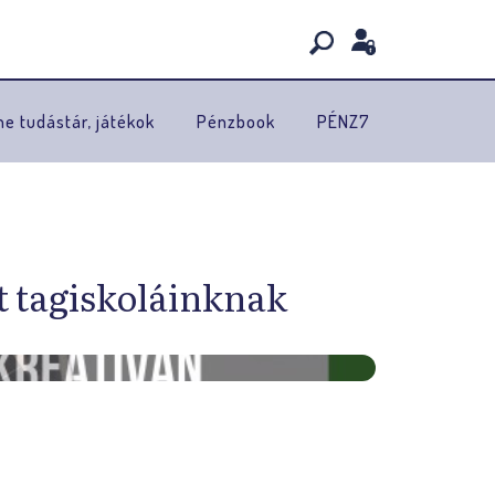
ne tudástár, játékok
Pénzbook
PÉNZ7
t tagiskoláinknak
A
f
e
n
n