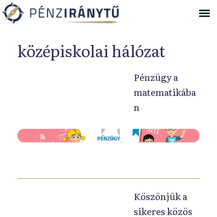
Ugrás a navigációhoz
középiskolai hálózat
Pénzügy a
matematikába
n
A
m
a
t
e
Köszönjük a
m
sikeres közös
a