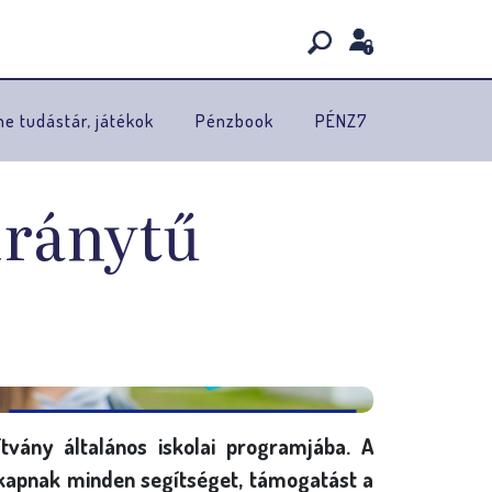
ne tudástár, játékok
Pénzbook
PÉNZ7
iránytű
vány általános iskolai programjába. A
gkapnak minden segítséget, támogatást a