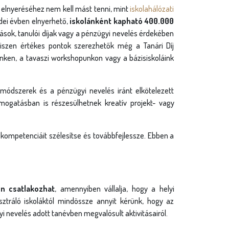
 elnyeréséhez nem kell mást tenni, mint
iskolahálózati
idei évben elnyerhető,
iskolánként kapható 400.000
ások, tanulói díjak vagy a pénzügyi nevelés érdekében
hiszen értékes pontok szerezhetők még a Tanári Díj
ken, a tavaszi workshopunkon vagy a bázisiskoláink
ódszerek és a pénzügyi nevelés iránt elkötelezett
ogatásban is részesülhetnek kreatív projekt- vagy
yi kompetenciáit szélesítse és továbbfejlessze. Ebben a
n csatlakozhat
, amennyiben vállalja, hogy a helyi
ztráló iskoláktól mindössze annyit kérünk, hogy az
yi nevelés adott tanévben megvalósult aktivitásairól.