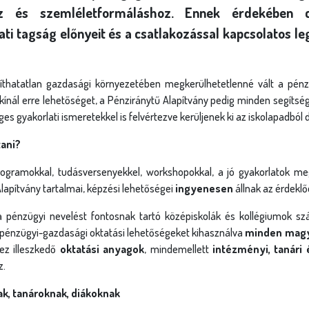
 és szemléletformáláshoz. Ennek érdekében cél
ati tagság előnyeit és a csatlakozással kapcsolatos l
míthatatlan gazdasági környezetében megkerülhetetlenné vált a pénz
 kínál erre lehetőséget, a Pénziránytű Alapítvány pedig minden segít
gyakorlati ismeretekkel is felvértezve kerüljenek ki az iskolapadból di
tani?
rogramokkal, tudásversenyekkel, workshopokkal, a jó gyakorlatok me
lapítvány tartalmai, képzési lehetőségei
ingyenesen
állnak az érdeklő
 a pénzügyi nevelést fontosnak tartó középiskolák és kollégiumok szá
ta pénzügyi-gazdasági oktatási lehetőségeket kihasználva
minden magya
ez illeszkedő
oktatási anyagok
, mindemellett
intézményi, tanári 
z.
ak, tanároknak, diákoknak