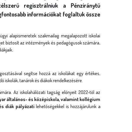
szerű regisztrálniuk a Pénziránytű
egfontosabb információkat foglaltuk össze
ügyi alapismeretek szakmailag megalapozott iskolai
séget biztosít az intézmények és pedagógusok számára,
ákjaik.
gosztásával segítse hozzá az iskolákat egy értékes,
dő iskolák, tanárok és diákok rendelkezésére.
mára. Az iskolahálózati tagság előnyeit 2022-től az
r általános- és középiskola, valamint kollégium
és diák pályázati
lehetőségekkel is hozzájárulunk a