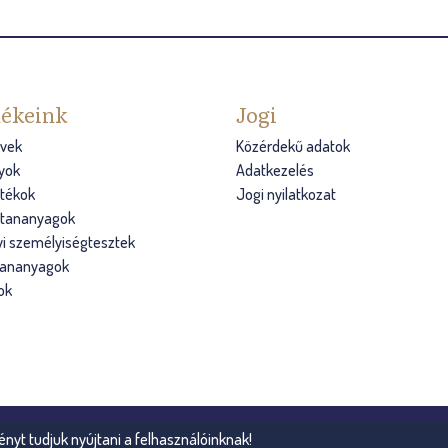
ékeink
Jogi
vek
Közérdekű adatok
yok
Adatkezelés
átékok
Jogi nyilatkozat
s tananyagok
i személyiségtesztek
tananyagok
ok
ényt tudjuk nyújtani a felhasználóinknak!