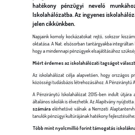
hatékony pénzügyi nevelő munkához
Iskolahálózatba. Az ingyenes iskolahálóz
jelen cikkünkben
.
Napjaink komoly kockázatokat rejtő, sokszor kiszá
oktatása. A Nat. elsősorban tantárgyakba integráltan
hogy a mindennapi pénzügyek elsajátításához szükséges 
Miért érdemes az iskolahálózati tagságot válasz
Az iskolahálózat célja alapvetően, hogy országos p
közösségi tudásbázis létrehozásához. A Pénziránytű A
A Pénziránytű Iskolahálózat 2015-ben indult útjára
általános iskolák is élvezhetik. Az Alapítvány nyújtot
számára
elérhetővé válnak a Nemzeti Alaptantervh
tanulók pénzügyi kultúrájának hatékony fejlesztéséhe
Több mint nyolcmillió forint támogatás iskolákn