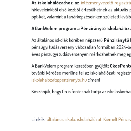
Az iskolahálózathoz az
intézményvezető regisztrá
hírleveleinkből első kézből értesülhetnek az aktuális
ppt-ket, valamint a tanárképzéseinken született kiváló
A BankVelem program a Pénziránytű Iskolahálóza
Az általános iskolák körében népszerű
Pénziránytű 
pénzügyi tudásverseny változatlan formában 2024-be
éves pénzügyi tudásversenyen mérkőzhetnek meg egym
A BankVelem program keretében gyűjtött
OkosPontok
további kérdése merülne fel az iskolahálózati regiszt
iskolahalozat@penziranytu.hu
címen!
Köszönjük, hogy Ön is fontosnak tartja az iskoláskorb
címkék:
általános iskola
iskolahálózat
Kiemelt Pénzir