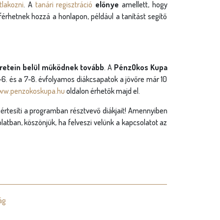
tlakozni
. A
tanári regisztráció
előnye
amellett, hogy
 férhetnek hozzá a honlapon, például a tanítást segítő
retein belül működnek tovább
. A
PénzOkos Kupa
. és a 7-8. évfolyamos diákcsapatok a jövőre már 10
www.penzokoskupa.hu
oldalon érhetők majd el.
 értesíti a programban résztvevő diákjait! Amennyiben
latban, köszönjük, ha felveszi velünk a kapcsolatot az
ág