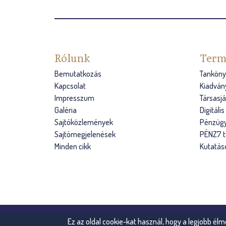
Rólunk
Term
Bemutatkozás
Tanköny
Kapcsolat
Kiadván
Impresszum
Társasj
Galéria
Digitáli
Sajtóközlemények
Pénzügy
Sajtómegjelenések
PÉNZ7 
Minden cikk
Kutatás
Ez az oldal cookie-kat használ, hogy a legjobb élm