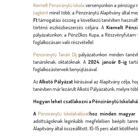
Kiemelt Pénziránytű Iskola
versenyünkön a pénzügyi ne
tagként
minél több, a Pénziránytű Alapítvány által me
Ft
támogatási összeg a következő tanévben használhat
történő eszközbeszerzés céljára. A
Kiemelt Pénz
pályázatunkon, a PénzOkos Kupa, a Részvényfutam v
foglalkozásain való részvétellel.
Pénziránytű Tanári Díj
pályázatunkon minden tanévb
tanároknak, oktatóknak. A
2024. január 8-ig
tartó
foglalkozásterveik benyújtásával.
Az
Alkotó Pályázat
kiírásával az Alapítvány célja, h
tanévben már lezárult Alkotó Pályázatunk, melyre töb
Hogyan lehet csatlakozni a Pénziránytű Iskolah
A
Pénziránytű Iskolahálózat
hoz minden magyar á
adottságoknak leginkább megfelelően beépíti tanre
Alapítvány által összeállított, 10-15 perc alatt kitöl