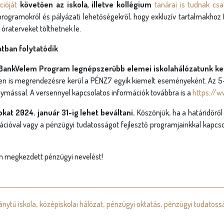
cióját
követően az iskola, illetve kollégium
tanárai is tudnak csa
 programokról és pályázati lehetőségekről, hogy exkluzív tartalmakhoz
 óraterveket tölthetnek le.
tban folytatódik
BankVelem Program legnépszerűbb elemei iskolahálózatunk ke
n is megrendezésre kerül a PÉNZ7 egyik kiemelt eseményeként. Az 5-6
ással. A versennyel kapcsolatos információk továbbra is a
https://
at 2024. január 31-ig lehet beváltani.
Köszönjük, ha a határidőről
rációval vagy a pénzügyi tudatosságot fejlesztő programjainkkal kapcso
an megkezdett pénzügyi nevelést!
ánytű iskola
középiskolai hálózat
pénzügyi oktatás
pénzügyi tudatoss