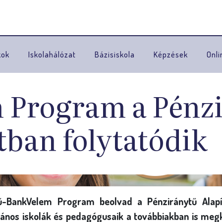
Ugrás a navigációhoz
kok
Iskolahálózat
Bázisiskola
Képzések
Onli
 Program a Pénz
tban folytatódik
-BankVelem Program beolvad a Pénziránytű Alapít
ános iskolák és pedagógusaik a továbbiakban is me