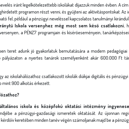
velés iránt legelkötelezettebb iskolákat díjazzuk minden évben. A cím
ghirdetett programon részt venni, és gyűjteni az aktivitáspontokat. Az 
ó fel, például a pénzügyi neveléssel kapcsolatos tanulmányi kirándul
iránytű Iskola versenyhez még most sem késő csatlakozni
, 
ersenyen, a PÉNZ7 programjain és kísérőeseményein, tanárképzésein
en teret adunk jó gyakorlatuk bemutatására a modern pedagógiai m
 pályázaton a nyertes tanárok személyenként akár 600.000 Ft tám
ogy az iskolahálózathoz csatlakozott iskolák diákjai digitális és pénzüg
b mint 900 alkotás érkezett.
álózathoz?
ltalános iskola és középfokú oktatási intézmény ingyenese
ndjébe a pénzügyi-gazdasági ismeretek oktatását. Az újonnan regis
thető kérdőív keretében minden tanév végén számoljanak majd be a pénzüg