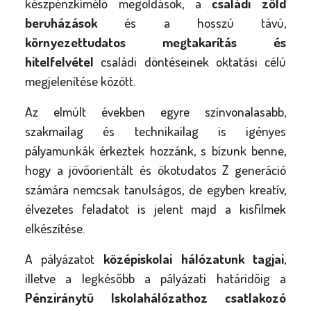
készpénzkímélő megoldások, a
családi zöld
beruházások
és a hosszú távú,
környezettudatos megtakarítás és
hitelfelvétel
családi döntéseinek oktatási célú
megjelenítése között.
Az elmúlt években egyre színvonalasabb,
szakmailag és technikailag is igényes
pályamunkák érkeztek hozzánk, s bízunk benne,
hogy a jövőorientált és ökotudatos Z generáció
számára nemcsak tanulságos, de egyben kreatív,
élvezetes feladatot is jelent majd a kisfilmek
elkészítése.
A pályázatot
középiskolai hálózatunk tagjai
,
illetve a legkésőbb a pályázati határidőig a
Pénziránytű Iskolahálózathoz csatlakozó