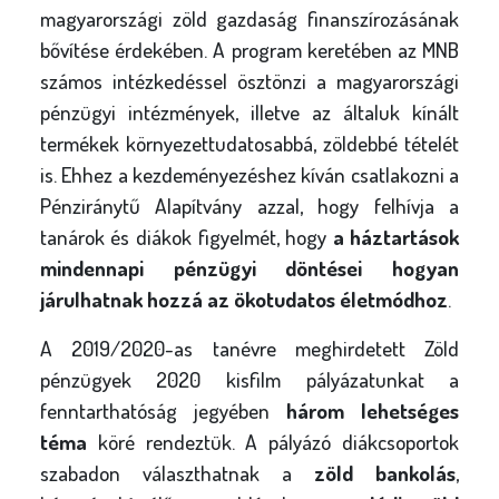
magyarországi zöld gazdaság finanszírozásának
bővítése érdekében. A program keretében az MNB
számos intézkedéssel ösztönzi a magyarországi
pénzügyi intézmények, illetve az általuk kínált
termékek környezettudatosabbá, zöldebbé tételét
is. Ehhez a kezdeményezéshez kíván csatlakozni a
Pénziránytű Alapítvány azzal, hogy felhívja a
tanárok és diákok figyelmét, hogy
a háztartások
mindennapi pénzügyi döntései hogyan
járulhatnak hozzá az ökotudatos életmódhoz
.
A 2019/2020-as tanévre meghirdetett Zöld
pénzügyek 2020 kisfilm pályázatunkat a
fenntarthatóság jegyében
három lehetséges
téma
köré rendeztük. A pályázó diákcsoportok
szabadon választhatnak a
zöld bankolás
,