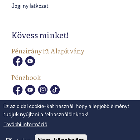
Jogi nyilatkozat
Kövess minket!
Pénziránytű Alapítvány
Pénzbook
Ez az oldal cookie-kat használ, hogy a legjobb élményt
tudjuk nyújtani a felhasználóinknak!
További információ
© 2026, Pénziránytű Alapítvány Minden jog fenntartva.