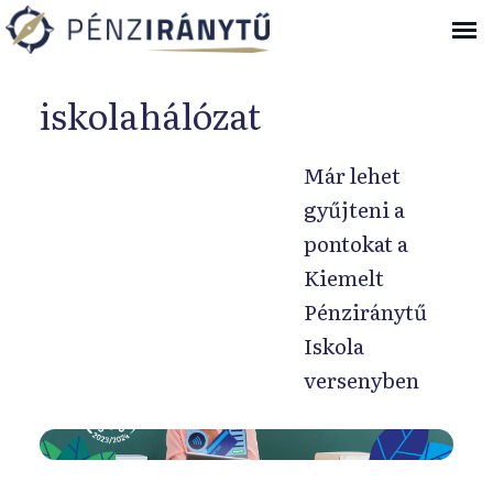
Ugrás a navigációhoz
iskolahálózat
Már lehet
gyűjteni a
pontokat a
Kiemelt
Pénziránytű
Iskola
versenyben
E
b