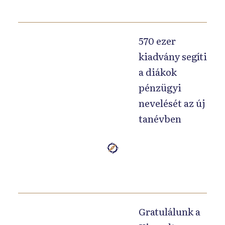
b
e
n
570 ezer
a
kiadvány segíti
t
a diákok
a
pénzügyi
n
nevelését az új
é
tanévben
v
b
e
K
n
i
h
t
á
e
r
r
Gratulálunk a
o
j