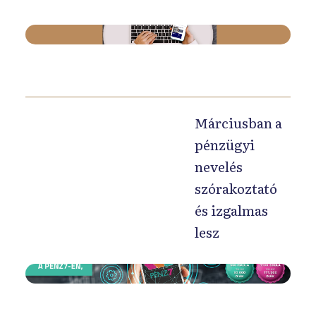
A
d
i
g
i
Márciusban a
t
pénzügyi
á
nevelés
l
szórakoztató
i
és izgalmas
s
lesz
o
k
t
R
a
e
t
n