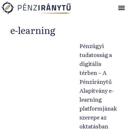
Ugrás a navigációhoz
e-learning
Pénzügyi
tudatosság a
digitális
térben – A
Pénziránytű
Alapítvány e-
learning
platformjának
szerepe az
oktatásban