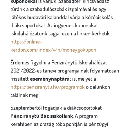
kuponokkal
is várjuk. Szabadtéri kincsvadász
túránk a szabadulószobák izgalmával és egy
játékos budavári kalanddal várja a középiskolás
diákcsoportokat. Az ingyenes kuponokat
iskolahálózatunk tagjai ezen a linken kérhetik:
https://online-
kerdoiv.com/index/v/h/moneygokupon
Érdemes figyelni a Pénziránytű Iskolahálózat
2021/2022-es tanévi programjainak folyamatosan
frissített
eseménynaptár
át is, melyet a
https://penziranytu.hu/programok
oldalunkon
találnak meg.
Szeptembertől fogadják a diákcsoportokat
Pénziránytű Bázisiskoláink
. A program
keretében az ország több pontján is pénzügyi