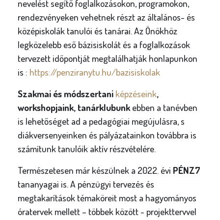
nevelést segítő foglalkozásokon, programokon,
rendezvényeken vehetnek részt az általános- és
középiskolák tanulói és tanárai. Az Önökhöz
legközelebb eső bázisiskolát és a foglalkozások
tervezett időpontját megtalálhatják honlapunkon
is :
https://penziranytu.hu/bazisiskolak
Szakmai és módszertani
képzéseink
,
workshopjaink, tanárklubunk
ebben a tanévben
is lehetőséget ad a pedagógiai megújulásra, s
diákversenyeinken és pályázatainkon továbbra is
számítunk tanulóik aktív részvételére.
Természetesen már készülnek a 2022. évi
PÉNZ7
tananyagai is. A pénzügyi tervezés és
megtakarítások témaköreit most a hagyományos
óratervek mellett – többek között - projekttervvel