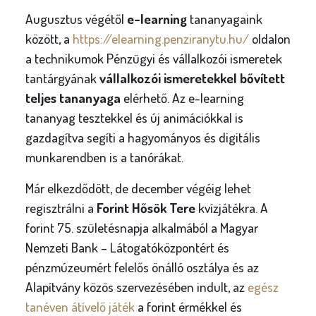
Augusztus végétől
e-learning
tananyagaink
között, a
https://elearning.penziranytu.hu/
oldalon
a technikumok Pénzügyi és vállalkozói ismeretek
tantárgyának
vállalkozói ismeretekkel bővített
teljes tananyaga
elérhető. Az e-learning
tananyag tesztekkel és új animációkkal is
gazdagítva segíti a hagyományos és digitális
munkarendben is a tanórákat.
Már elkezdődött, de december végéig lehet
regisztrálni a
Forint Hősök Tere
kvízjátékra. A
forint 75. születésnapja alkalmából a Magyar
Nemzeti Bank – Látogatóközpontért és
pénzmúzeumért felelős önálló osztálya és az
Alapítvány közös szervezésében indult, az
egész
tanéven átívelő játék
a forint érmékkel és