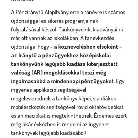
A Pénziránytű Alapítvány erre a tanévre is számos
újdonsággal és sikeres programjainak
folytatásával készül. Tankönyveink, kiadványaink
már ott vannak az iskolákban. A tanévkezdés
újdonsága, hogy -
a köznevelésben elsőként -
az Iránytű a pénzügyekhez középiskolai
tankönyvünk legújabb kiadása kiterjesztett
valóság (AR) megoldásokkal teszi még
izgalmasabbá a mindennapi pénzügyeket.
Egy
ingyenes applikáció segítségével
megelevenednek a tankönyv képei, s a diákok
mobileszközük segítségével rövid oktatóvideókat
és animációkat is megtekinthetnek. Érdemes ezért
még akár évközben is rendelni az ingyenes
tankönyvek legújabb kiadásából!