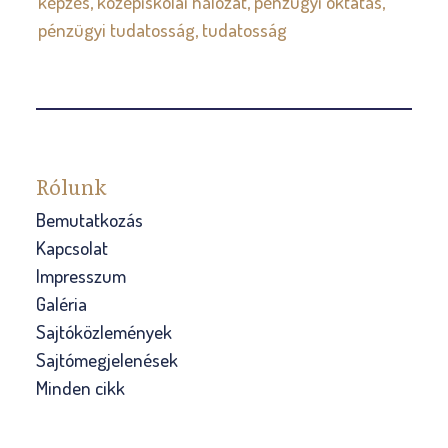
képzés
középiskolai hálózat
pénzügyi oktatás
pénzügyi tudatosság
tudatosság
Rólunk
Bemutatkozás
Kapcsolat
Impresszum
Galéria
Sajtóközlemények
Sajtómegjelenések
Minden cikk