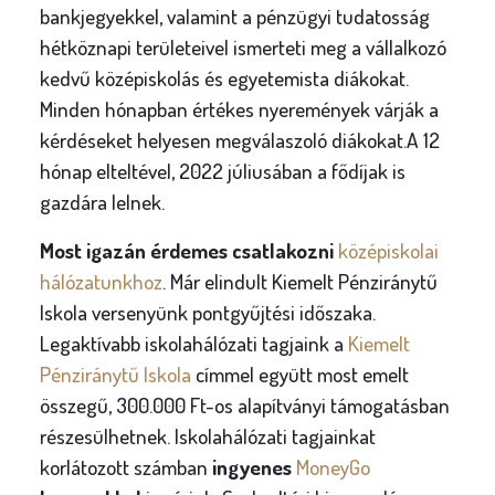
bankjegyekkel, valamint a pénzügyi tudatosság
hétköznapi területeivel ismerteti meg a vállalkozó
kedvű középiskolás és egyetemista diákokat.
Minden hónapban értékes nyeremények várják a
kérdéseket helyesen megválaszoló diákokat.A 12
hónap elteltével, 2022 júliusában a fődíjak is
gazdára lelnek.
Most igazán érdemes csatlakozni
középiskolai
hálózatunkhoz
. Már elindult Kiemelt Pénziránytű
Iskola versenyünk pontgyűjtési időszaka.
Legaktívabb iskolahálózati tagjaink a
Kiemelt
Pénziránytű Iskola
címmel együtt most emelt
összegű, 300.000 Ft-os alapítványi támogatásban
részesülhetnek. Iskolahálózati tagjainkat
korlátozott számban
ingyenes
MoneyGo