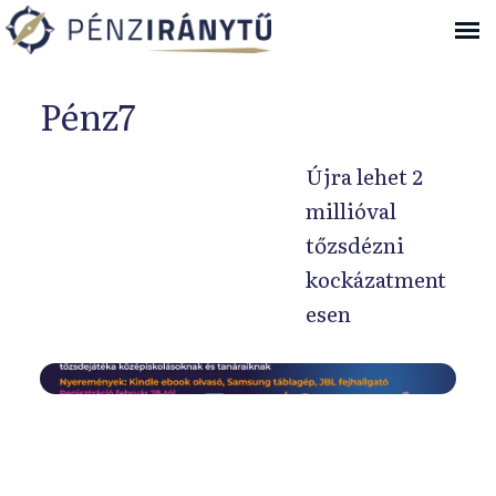
Ugrás a navigációhoz
Pénz7
Újra lehet 2
millióval
tőzsdézni
kockázatment
esen
F
e
b
r