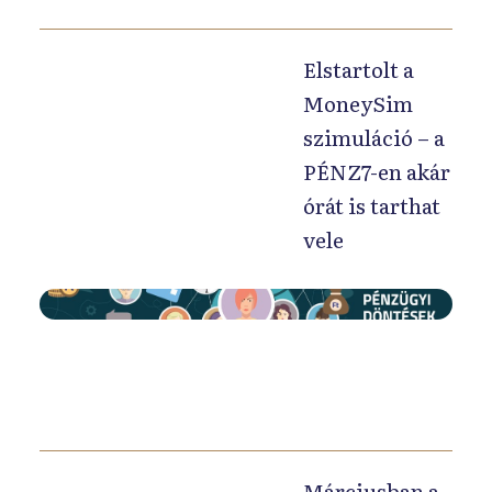
u
á
Elstartolt a
r
2
MoneySim
8
szimuláció – a
-
PÉNZ7-en akár
á
órát is tarthat
n
vele
i
n
A
d
M
u
o
l
n
a
e
j
y
e
Márciusban a
S