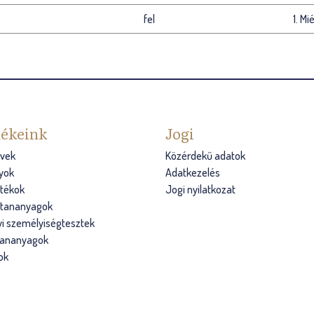
fel
1. M
ékeink
Jogi
vek
Közérdekű adatok
yok
Adatkezelés
átékok
Jogi nyilatkozat
s tananyagok
i személyiségtesztek
tananyagok
ok