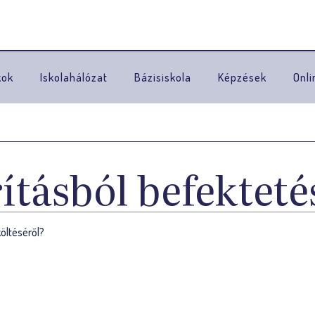
Ugrás a navigációhoz
kok
Iskolahálózat
Bázisiskola
Képzések
Onli
ításból befekteté
öltéséről?