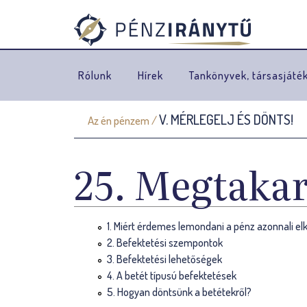
Rólunk
Hírek
Tankönyvek, társasjáté
V. MÉRLEGELJ ÉS DÖNTS!
Az én pénzem
/
J
e
25. Megtakar
l
e
1. Miért érdemes lemondani a pénz azonnali elk
n
2. Befektetési szempontok
l
3. Befektetési lehetőségek
4. A betét típusú befektetések
e
5. Hogyan döntsünk a betétekről?