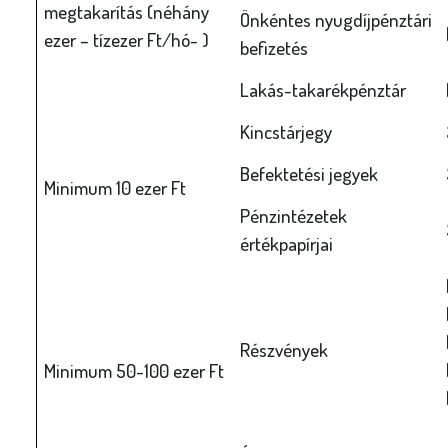
megtakarítás (néhány
Önkéntes nyugdíjpénztári
ezer – tízezer Ft/hó- )
befizetés
Lakás-takarékpénztár
Kincstárjegy
Befektetési jegyek
Minimum 10 ezer Ft
Pénzintézetek
értékpapírjai
Részvények
Minimum 50-100 ezer Ft