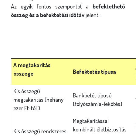
l
Az egyik fontos szempontot a
befektethető
y
összeg és a befektetési időtáv
jelenti:
A megtakarítás
Befektetés típusa
összege
Kis összegű
Bankbetét típusú
megtakarítás (néhány
(folyószámla-lekötés)
ezer Ft-tól )
Megtakarítással
kombinált életbiztosítás
Kis összegű rendszeres