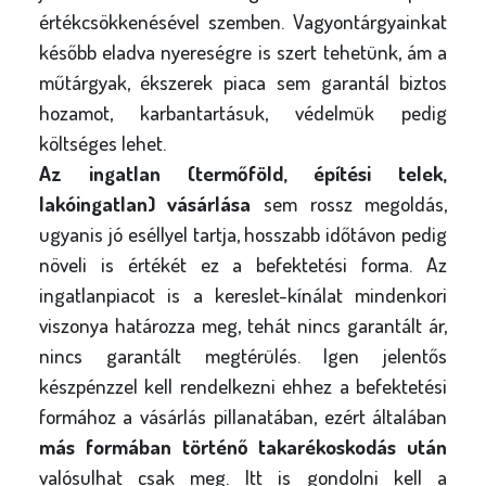
értékcsökkenésével szemben. Vagyontárgyainkat
később eladva nyereségre is szert tehetünk, ám a
műtárgyak, ékszerek piaca sem garantál biztos
hozamot, karbantartásuk, védelmük pedig
költséges lehet.
Az ingatlan (termőföld, építési telek,
lakóingatlan) vásárlása
sem rossz megoldás,
ugyanis jó eséllyel tartja, hosszabb időtávon pedig
növeli is értékét ez a befektetési forma. Az
ingatlanpiacot is a kereslet-kínálat mindenkori
viszonya határozza meg, tehát nincs garantált ár,
nincs garantált megtérülés. Igen jelentős
készpénzzel kell rendelkezni ehhez a befektetési
formához a vásárlás pillanatában, ezért általában
más formában történő takarékoskodás
után
valósulhat csak meg. Itt is gondolni kell a