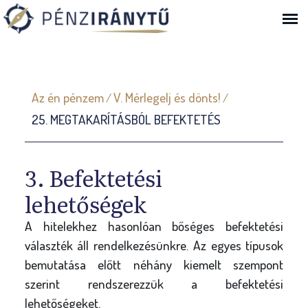
Ugrás a navigációhoz
J
Az én pénzem
V. Mérlegelj és dönts!
/
/
e
25. MEGTAKARÍTÁSBÓL BEFEKTETÉS
l
e
n
3. Befektetési
l
lehetőségek
e
A hitelekhez hasonlóan bőséges befektetési
g
választék áll rendelkezésünkre. Az egyes típusok
i
bemutatása előtt néhány kiemelt szempont
h
szerint rendszerezzük a befektetési
e
lehetőségeket.