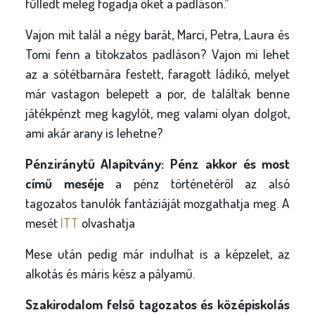
fülledt meleg fogadja őket a padláson
.”
Vajon mit talál a négy barát, Marci, Petra, Laura és
Tomi fenn a titokzatos padláson? Vajon mi lehet
az a sötétbarnára festett, faragott ládikó, melyet
már vastagon belepett a por, de találtak benne
játékpénzt meg kagylót, meg valami olyan dolgot,
ami akár arany is lehetne?
Pénziránytű Alapítvány: Pénz akkor és most
című meséje
a pénz történetéről az alsó
tagozatos tanulók fantáziáját mozgathatja meg. A
mesét
ITT
olvashatja
Mese után pedig már indulhat is a képzelet, az
alkotás és máris kész a pályamű.
Szakirodalom felső tagozatos és középiskolás