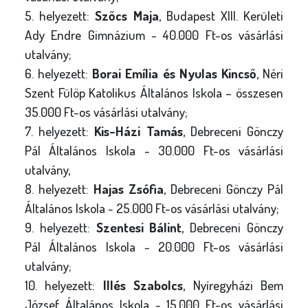
5. helyezett:
Szőcs Maja
, Budapest XIII. Kerületi
Ady Endre Gimnázium - 40.000 Ft-os vásárlási
utalvány;
6. helyezett:
Borai Emília és Nyulas Kincső
, Néri
Szent Fülöp Katolikus Általános Iskola – összesen
35.000 Ft-os vásárlási utalvány;
7. helyezett:
Kis-Házi Tamás
, Debreceni Gönczy
Pál Általános Iskola - 30.000 Ft-os vásárlási
utalvány,
8. helyezett:
Hajas Zsófia
, Debreceni Gönczy Pál
Általános Iskola - 25.000 Ft-os vásárlási utalvány;
9. helyezett:
Szentesi Bálint
, Debreceni Gönczy
Pál Általános Iskola - 20.000 Ft-os vásárlási
utalvány;
10. helyezett:
Illés Szabolcs
, Nyíregyházi Bem
József Általános Iskola - 15.000 Ft-os vásárlási