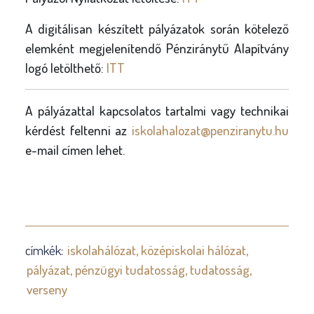
A digitálisan készített pályázatok során kötelező
elemként megjelenítendő Pénziránytű Alapítvány
logó letölthető:
ITT
A pályázattal kapcsolatos tartalmi vagy technikai
kérdést feltenni az
iskolahalozat@penziranytu.hu
e-mail címen lehet.
címkék:
iskolahálózat
középiskolai hálózat
pályázat
pénzügyi tudatosság
tudatosság
verseny