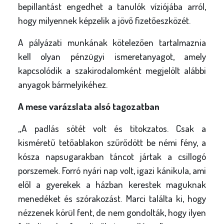
bepillantást engedhet a tanulók víziójába arról,
hogy milyennek képzelik a jövő fizetőeszközét.
A pályázati munkának kötelezően tartalmaznia
kell olyan pénzügyi ismeretanyagot, amely
kapcsolódik a szakirodalomként megjelölt alábbi
anyagok bármelyikéhez.
A mese varázslata alsó tagozatban
„
A padlás sötét volt és titokzatos. Csak a
kisméretű tetőablakon szűrődött be némi fény, a
kósza napsugarakban táncot jártak a csillogó
porszemek. Forró nyári nap volt, igazi kánikula, ami
elől a gyerekek a házban kerestek maguknak
menedéket és szórakozást. Marci találta ki, hogy
nézzenek körül fent, de nem gondolták, hogy ilyen