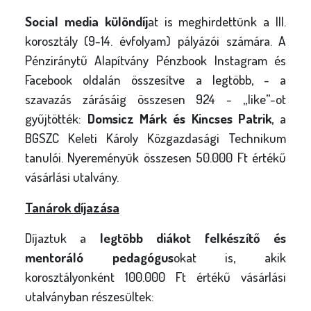
Social media különdíj
at is meghirdettünk a III.
korosztály (9-14. évfolyam) pályázói számára. A
Pénziránytű Alapítvány Pénzbook Instagram és
Facebook oldalán összesítve a legtöbb, - a
szavazás zárásáig összesen 924 - „like”-ot
gyűjtötték:
Domsicz Márk és Kincses Patrik
, a
BGSZC Keleti Károly Közgazdasági Technikum
tanulói. Nyereményük összesen 50.000 Ft értékű
vásárlási utalvány.
Tanárok díjazása
Díjaztuk a
legtöbb diákot felkészítő és
mentoráló pedagógus
okat is, akik
korosztályonként 100.000 Ft értékű vásárlási
utalványban részesültek: