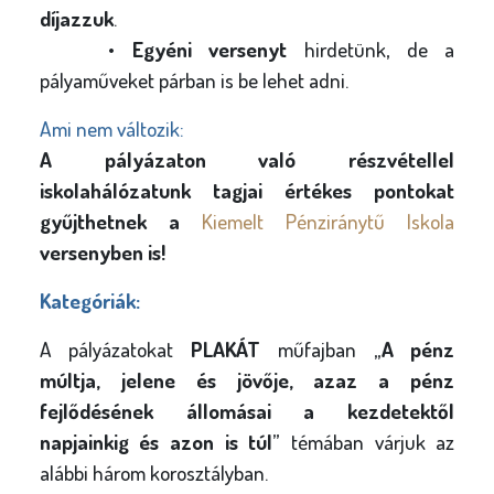
díjazzuk
.
•
Egyéni versenyt
hirdetünk, de a
pályaműveket párban is be lehet adni.
Ami nem változik:
A pályázaton való részvétellel
iskolahálózatunk tagjai értékes pontokat
gyűjthetnek a
Kiemelt Pénziránytű Iskola
versenyben is!
Kategóriák:
A pályázatokat
PLAKÁT
műfajban „
A pénz
múltja, jelene és jövője, azaz a pénz
fejlődésének állomásai a kezdetektől
napjainkig és azon is túl
” témában várjuk az
alábbi három korosztályban.