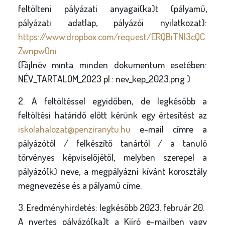
feltölteni pályázati anyagai(ka)t (pályamű,
pályázati adatlap, pályázói nyilatkozat):
https://www.dropbox.com/request/ERQBiTNI3cQC
ZwnpwOni
(Fájlnév minta minden dokumentum esetében:
NÉV_TARTALOM_2023 pl.: nev_kep_2023.png )
2. A feltöltéssel egyidőben, de legkésőbb a
feltöltési határidő előtt kérünk egy értesítést az
iskolahalozat@penziranytu.hu
e-mail címre a
pályázótól / felkészítő tanártól / a tanuló
törvényes képviselőjétől, melyben szerepel a
pályázó(k) neve, a megpályázni kívánt korosztály
megnevezése és a pályamű címe.
3. Eredményhirdetés: legkésőbb 2023. február 20.
A nyertes pályázó(ka)t a Kiíró e-mailben vagy