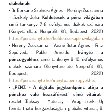
diákoknak:
• Dr. Burkáné Szolnoki Ágnes – Merényi Zsuzsanna
– Székely Júlia:
Küldetések a pénz világában
című tankönyv 7-8. évfolyamos diákok számára
(Könyvtárellátó Nonprofit Kft, Budapest, 2022)
https://penziranytu.hu/kuldetesekapenzvilagaban
• Merényi Zsuzsanna – Vasné Botár Ágnes – Fritz
Sepúlveda Pablo Arnoldo:
Iránytű a
pénzügyekhez
című tankönyv 9–10. évfolyamos
diákok számára (Könyvtárellátó Nonprofit Kft,
Budapest, 2022)
https://penziranytu.hu/iranytuapenzugyekhez
• „
PÉNZ - A digitális jegybankpénz átírja a
pénzhez való hozzáférést” című vitairat
-
részlet (Baksay – Matolcsy – Virág szerk.: Új
fenntartható közgazdaságtan globális vitairat, 9.