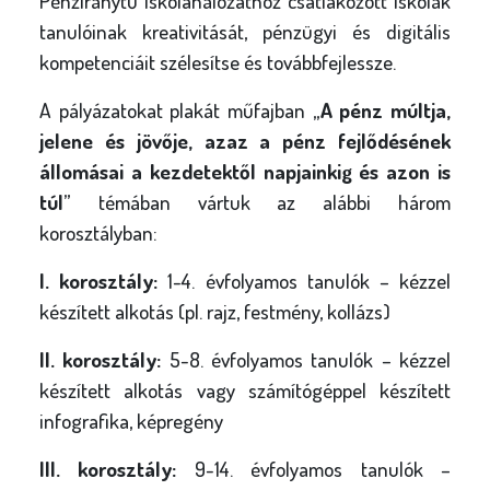
Pénziránytű Iskolahálózathoz csatlakozott iskolák
tanulóinak kreativitását, pénzügyi és digitális
kompetenciáit szélesítse és továbbfejlessze.
A pályázatokat plakát műfajban „
A pénz múltja,
jelene és jövője, azaz a pénz fejlődésének
állomásai a kezdetektől napjainkig és azon is
túl
” témában vártuk az alábbi három
korosztályban:
I. korosztály:
1-4. évfolyamos tanulók – kézzel
készített alkotás (pl. rajz, festmény, kollázs)
II. korosztály:
5-8. évfolyamos tanulók – kézzel
készített alkotás vagy számítógéppel készített
infografika, képregény
III. korosztály:
9-14. évfolyamos tanulók –