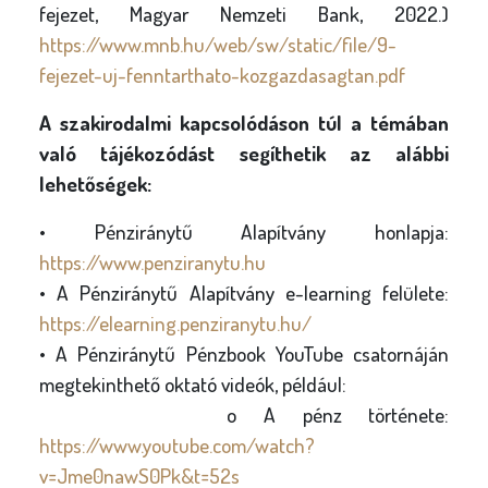
fejezet, Magyar Nemzeti Bank, 2022.)
https://www.mnb.hu/web/sw/static/file/9-
fejezet-uj-fenntarthato-kozgazdasagtan.pdf
A szakirodalmi kapcsolódáson túl a témában
való tájékozódást segíthetik az alábbi
lehetőségek:
• Pénziránytű Alapítvány honlapja:
https://www.penziranytu.hu
• A Pénziránytű Alapítvány e-learning felülete:
https://elearning.penziranytu.hu/
• A Pénziránytű Pénzbook YouTube csatornáján
megtekinthető oktató videók, például:
o A pénz története:
https://www.youtube.com/watch?
v=Jme0nawS0Pk&t=52s