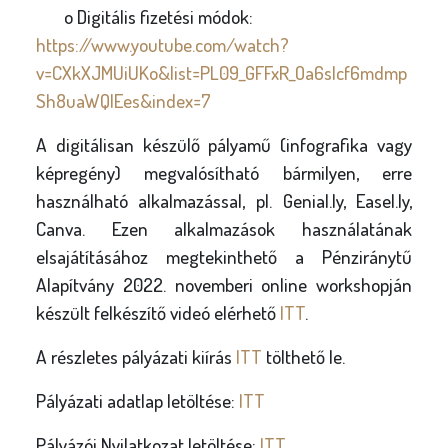
o Digitális fizetési módok:
https://www.youtube.com/watch?
v=CXkXJMUiUKo&list=PL09_GFFxR_Oa6slcf6mdmp
Sh8uaWQlEes&index=7
A digitálisan készülő pályamű (infografika vagy
képregény) megvalósítható bármilyen, erre
használható alkalmazással, pl. Genial.ly, Easel.ly,
Canva. Ezen alkalmazások használatának
elsajátításához megtekinthető a Pénziránytű
Alapítvány 2022. novemberi online workshopján
készült felkészítő videó elérhető
ITT
.
A részletes pályázati kiírás
ITT
tölthető le.
Pályázati adatlap letöltése:
ITT
Pályázói Nyilatkozat letöltése:
ITT