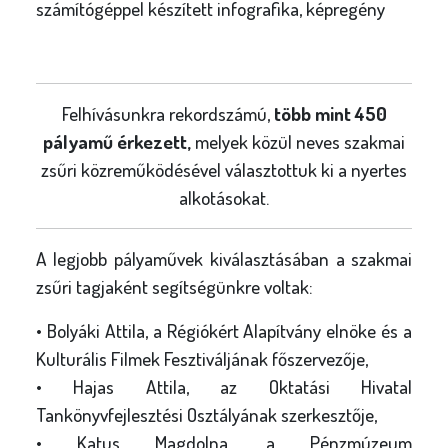
számítógéppel készített infografika, képregény
Felhívásunkra rekordszámú,
több mint 450
pályamű érkezett,
melyek közül neves szakmai
zsűri közreműködésével választottuk ki a nyertes
alkotásokat.
A legjobb pályaművek kiválasztásában a szakmai
zsűri tagjaként segítségünkre voltak:
• Bolyáki Attila, a Régiókért Alapítvány elnöke és a
Kulturális Filmek Fesztiváljának főszervezője,
• Hajas Attila, az Oktatási Hivatal
Tankönyvfejlesztési Osztályának szerkesztője,
• Katus Magdolna, a Pénzmúzeum