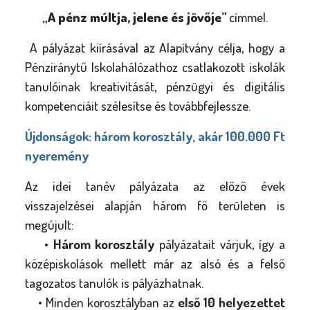
„
A pénz múltja, jelene és jövője
”
címmel.
A pályázat kiírásával az Alapítvány célja, hogy a
Pénziránytű Iskolahálózathoz csatlakozott iskolák
tanulóinak kreativitását, pénzügyi és digitális
kompetenciáit szélesítse és továbbfejlessze.
Újdonságok: három korosztály, akár 100.000 Ft
nyeremény
Az idei tanév pályázata az előző évek
visszajelzései alapján három fő területen is
megújult:
•
Három korosztály
pályázatait várjuk, így a
középiskolások mellett már az alsó és a felső
tagozatos tanulók is pályázhatnak.
• Minden korosztályban az
első 10 helyezettet