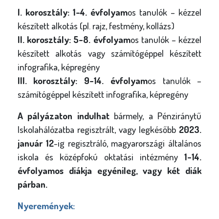
I. korosztály: 1-4. évfolyam
os tanulók – kézzel
készített alkotás (pl. rajz, festmény, kollázs)
II. korosztály: 5-8. évfolyam
os tanulók – kézzel
készített alkotás vagy számítógéppel készített
infografika, képregény
III. korosztály: 9-14. évfolyam
os tanulók –
számítógéppel készített infografika, képregény
A pályázaton indulhat
bármely, a Pénziránytű
Iskolahálózatba regisztrált, vagy legkésőbb
2023.
január 12
-ig regisztráló, magyarországi általános
iskola és középfokú oktatási intézmény
1-14.
évfolyamos diákja egyénileg, vagy két diák
párban.
Nyeremények: