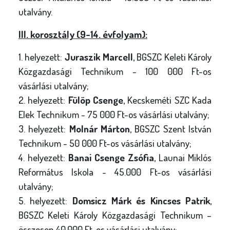
utalvány.
III. korosztály (9-14. évfolyam):
1. helyezett:
Juraszik Marcell
, BGSZC Keleti Károly
Közgazdasági Technikum - 100 000 Ft-os
vásárlási utalvány;
2. helyezett:
Fülöp Csenge
, Kecskeméti SZC Kada
Elek Technikum - 75 000 Ft-os vásárlási utalvány;
3. helyezett:
Molnár Márton
, BGSZC Szent István
Technikum - 50 000 Ft-os vásárlási utalvány;
4. helyezett:
Banai Csenge Zsófia
, Launai Miklós
Református Iskola - 45.000 Ft-os vásárlási
utalvány;
5. helyezett:
Domsicz Márk és Kincses Patrik
,
BGSZC Keleti Károly Közgazdasági Technikum –
összesen 40.000 Ft-os vásárlási utalvány;