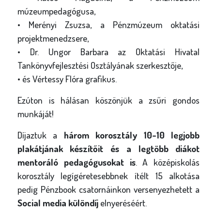
múzeumpedagógusa,
• Merényi Zsuzsa, a Pénzmúzeum oktatási
projektmenedzsere,
• Dr. Ungor Barbara az Oktatási Hivatal
Tankönyvfejlesztési Osztályának szerkesztője,
• és Vértessy Flóra grafikus.
Ezúton is hálásan köszönjük a zsűri gondos
munkáját!
Díjaztuk a
három korosztály 10-10 legjobb
plakátjának készítőit és a legtöbb diákot
mentoráló pedagógusokat is
. A középiskolás
korosztály legígéretesebbnek ítélt 15 alkotása
pedig Pénzbook csatornáinkon versenyezhetett a
Social media különdíj
elnyeréséért.