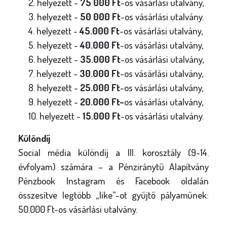
2. helyezett -
75 000 Ft
-os vásárlási utalvány,
3. helyezett -
50 000 Ft
-os vásárlási utalvány.
4. helyezett -
45.000 Ft
-os vásárlási utalvány,
5. helyezett -
40.000 Ft
-os vásárlási utalvány,
6. helyezett -
35.000 Ft
-os vásárlási utalvány,
7. helyezett -
30.000 Ft
-os vásárlási utalvány,
8. helyezett -
25.000 Ft
-os vásárlási utalvány,
9. helyezett -
20.000 Ft-
os vásárlási utalvány,
10. helyezett -
15.000 Ft
-os vásárlási utalvány.
Különdíj
Social média különdíj a III. korosztály (9-14.
évfolyam) számára – a Pénziránytű Alapítvány
Pénzbook Instagram és Facebook oldalán
összesítve legtöbb „like”-ot gyűjtő pályaműnek:
50.000 Ft-os vásárlási utalvány.