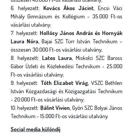
6. helyezett:
Kovács Ákos Jácint
, Encsi Váci
Mihály Gimnázium és Kollégium - 35.000 Ft-os
vásárlási utalvány;
7. helyezett:
Hollósy János András és Hornyák
Laura Nóra
, Bajai SZC Türr István Technikum –
összesen 30.000 Ft-os vásárlási utalvány,
8. helyezett:
Lates Laura
, Miskolci SZC Baross
Gábor Üzleti és Közlekedési Technikum - 25.000
Ft-os vásárlási utalvány;
9. helyezett:
Tóth Elizabet Virág
, VSZC Bethlen
István Közgazdasági és Közigazgatási Technikum
- 20.000 Ft-os vásárlási utalvány;
10. helyezett:
Bálint Vivien
, Győri SZC Bolyai János
Technikum - 15.000 Ft-os vásárlási utalvány.
Social media különdíj