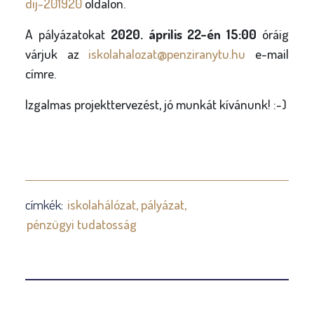
dij-201920
oldalon.
A pályázatokat
2020. április 22-én 15:00
óráig
várjuk az
iskolahalozat@penziranytu.hu
e-mail
címre.
Izgalmas projekttervezést, jó munkát kívánunk! :-)
címkék:
iskolahálózat
pályázat
pénzügyi tudatosság