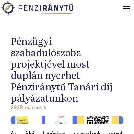
Ugrás a navigációhoz
Pénzügyi
szabadulószoba
projektjével most
duplán nyerhet
Pénziránytű Tanári díj
pályázatunkon
2020. március 4.
Az idei tanévben csavartunk egyet