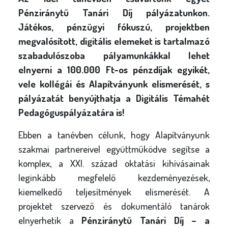
Pénziránytű Tanári Díj pályázatunkon.
Játékos, pénzügyi fókuszú, projektben
megvalósított, digitális elemeket is tartalmazó
szabadulószoba pályamunkákkal lehet
elnyerni a 100.000 Ft-os pénzdíjak egyikét,
vele kollégái és Alapítványunk elismerését, s
pályázatát benyújthatja a Digitális Témahét
Pedagóguspályázatára is!
Ebben a tanévben célunk, hogy Alapítványunk
szakmai partnereivel együttműködve segítse a
komplex, a XXI. század oktatási kihívásainak
leginkább megfelelő kezdeményezések,
kiemelkedő teljesítmények elismerését. A
projektet szervező és dokumentáló tanárok
elnyerhetik a
Pénziránytű Tanári Díj – a