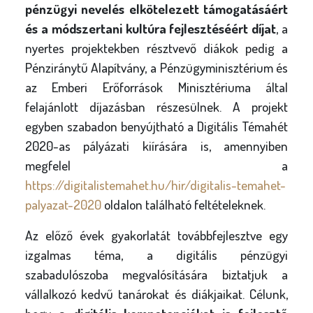
pénzügyi nevelés elkötelezett támogatásáért
és a módszertani kultúra fejlesztéséért díjat
, a
nyertes projektekben résztvevő diákok pedig a
Pénziránytű Alapítvány, a Pénzügyminisztérium és
az Emberi Erőforrások Minisztériuma által
felajánlott díjazásban részesülnek. A projekt
egyben szabadon benyújtható a Digitális Témahét
2020-as pályázati kiírására is, amennyiben
megfelel a
https://digitalistemahet.hu/hir/digitalis-temahet-
palyazat-2020
oldalon található feltételeknek.
Az előző évek gyakorlatát továbbfejlesztve egy
izgalmas téma, a digitális pénzügyi
szabadulószoba megvalósítására biztatjuk a
vállalkozó kedvű tanárokat és diákjaikat. Célunk,