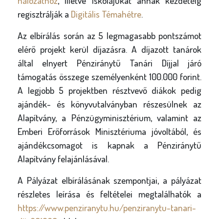
hálózathoz
, illetve iskolájukat annak kezdetéig
regisztrálják a
Digitális Témahétre
.
Az elbírálás során az 5 legmagasabb pontszámot
elérő projekt kerül díjazásra. A díjazott tanárok
által elnyert Pénziránytű Tanári Díjjal járó
támogatás összege személyenként 100.000 forint.
A legjobb 5 projektben résztvevő diákok pedig
ajándék- és könyvutalványban részesülnek az
Alapítvány, a Pénzügyminisztérium, valamint az
Emberi Erőforrások Minisztériuma jóvoltából, és
ajándékcsomagot is kapnak a Pénziránytű
Alapítvány felajánlásával.
A Pályázat elbírálásának szempontjai, a pályázat
részletes leírása és feltételei megtalálhatók a
https://www.penziranytu.hu/penziranytu-tanari-