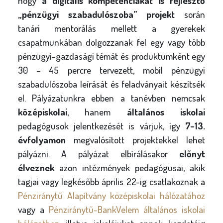
hogy
a digitális kompetenciákat is fejlesztő
„pénzügyi szabadulószoba”
projekt
során
tanári mentorálás mellett a gyerekek
csapatmunkában dolgozzanak fel egy vagy több
pénzügyi-gazdasági témát és produktumként egy
30 – 45 percre tervezett, mobil pénzügyi
szabadulószoba leírását és feladványait készítsék
el. Pályázatunkra ebben a tanévben nemcsak
középiskolai
, hanem
általános iskolai
pedagógusok jelentkezését is várjuk, így
7-13.
évfolyamon
megvalósított projektekkel lehet
pályázni. A pályázat elbírálásakor
előnyt
élveznek
azon intézmények pedagógusai, akik
tagjai vagy legkésőbb április 22-ig csatlakoznak a
Pénziránytű Alapítvány középiskolai hálózatához
vagy a
Pénziránytű-BankVelem általános iskolai