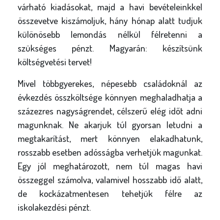
várható kiadásokat, majd a havi bevételeinkkel
összevetve kiszámoljuk, hány hónap alatt tudjuk
különösebb lemondás nélkül félretenni a
szükséges pénzt. Magyarán: készítsünk
költségvetési tervet!
Mivel többgyerekes, népesebb családoknál az
évkezdés összköltsége könnyen meghaladhatja a
százezres nagyságrendet, célszerű elég időt adni
magunknak. Ne akarjuk túl gyorsan letudni a
megtakarítást, mert könnyen elakadhatunk,
rosszabb esetben adósságba verhetjük magunkat.
Egy jól meghatározott, nem túl magas havi
összeggel számolva, valamivel hosszabb idő alatt,
de kockázatmentesen tehetjük félre az
iskolakezdési pénzt.