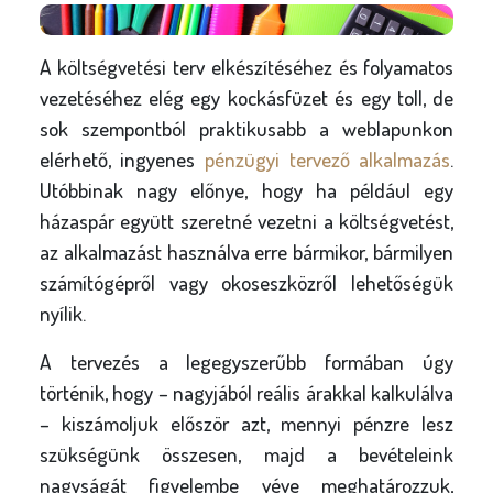
A költségvetési terv elkészítéséhez és folyamatos
vezetéséhez elég egy kockásfüzet és egy toll, de
sok szempontból praktikusabb a weblapunkon
elérhető, ingyenes
pénzügyi tervező alkalmazás
.
Utóbbinak nagy előnye, hogy ha például egy
házaspár együtt szeretné vezetni a költségvetést,
az alkalmazást használva erre bármikor, bármilyen
számítógépről vagy okoseszközről lehetőségük
nyílik.
A tervezés a legegyszerűbb formában úgy
történik, hogy – nagyjából reális árakkal kalkulálva
– kiszámoljuk először azt, mennyi pénzre lesz
szükségünk összesen, majd a bevételeink
nagyságát figyelembe véve meghatározzuk,