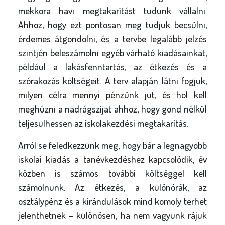
mekkora havi megtakarítást tudunk vállalni.
Ahhoz, hogy ezt pontosan meg tudjuk becsülni,
érdemes átgondolni, és a tervbe legalább jelzés
szintjén beleszámolni egyéb várható kiadásainkat,
például a lakásfenntartás, az étkezés és a
szórakozás költségeit. A terv alapján látni fogjuk,
milyen célra mennyi pénzünk jut, és hol kell
meghúzni a nadrágszíjat ahhoz, hogy gond nélkül
teljesülhessen az iskolakezdési megtakarítás.
Arról se feledkezzünk meg, hogy bár a legnagyobb
iskolai kiadás a tanévkezdéshez kapcsolódik, év
közben is számos további költséggel kell
számolnunk. Az étkezés, a különórák, az
osztálypénz és a kirándulások mind komoly terhet
jelenthetnek – különösen, ha nem vagyunk rájuk