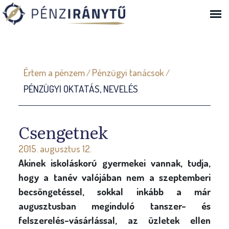
Ugrás a navigációhoz
J
Értem a pénzem
Pénzügyi tanácsok
/
/
e
PÉNZÜGYI OKTATÁS, NEVELÉS
l
e
n
Csengetnek
l
2015. augusztus 12.
e
Akinek iskoláskorú gyermekei vannak, tudja,
g
hogy a tanév valójában nem a szeptemberi
i
becsöngetéssel, sokkal inkább a már
h
augusztusban meginduló tanszer- és
e
felszerelés-vásárlással, az üzletek ellen