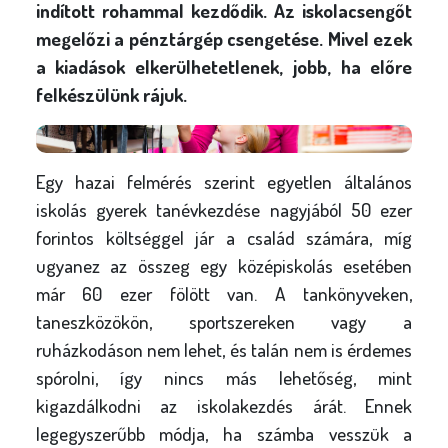
l
indított rohammal kezdődik. Az iskolacsengőt
y
megelőzi a pénztárgép csengetése. Mivel ezek
a kiadások elkerülhetetlenek, jobb, ha előre
felkészülünk rájuk.
Egy hazai felmérés szerint egyetlen általános
iskolás gyerek tanévkezdése nagyjából 50 ezer
forintos költséggel jár a család számára, míg
ugyanez az összeg egy középiskolás esetében
már 60 ezer fölött van. A tankönyveken,
taneszközökön, sportszereken vagy a
ruházkodáson nem lehet, és talán nem is érdemes
spórolni, így nincs más lehetőség, mint
kigazdálkodni az iskolakezdés árát. Ennek
legegyszerűbb módja, ha számba vesszük a