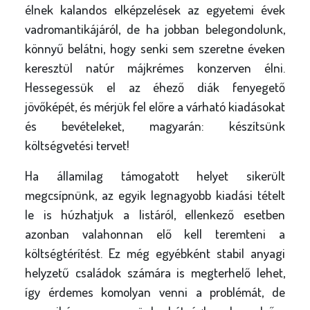
élnek kalandos elképzelések az egyetemi évek
vadromantikájáról, de ha jobban belegondolunk,
könnyű belátni, hogy senki sem szeretne éveken
keresztül natúr májkrémes konzerven élni.
Hessegessük el az éhező diák fenyegető
jövőképét, és mérjük fel előre a várható kiadásokat
és bevételeket, magyarán: készítsünk
költségvetési tervet!
Ha államilag támogatott helyet sikerült
megcsípnünk, az egyik legnagyobb kiadási tételt
le is húzhatjuk a listáról, ellenkező esetben
azonban valahonnan elő kell teremteni a
költségtérítést. Ez még egyébként stabil anyagi
helyzetű családok számára is megterhelő lehet,
így érdemes komolyan venni a problémát, de