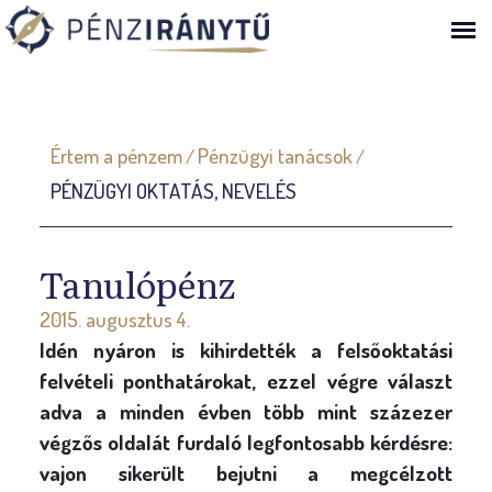
Ugrás a navigációhoz
J
Értem a pénzem
Pénzügyi tanácsok
/
/
e
PÉNZÜGYI OKTATÁS, NEVELÉS
l
e
n
Tanulópénz
l
2015. augusztus 4.
e
Idén nyáron is kihirdették a felsőoktatási
g
felvételi ponthatárokat, ezzel végre választ
i
adva a minden évben több mint százezer
h
végzős oldalát furdaló legfontosabb kérdésre:
e
vajon sikerült bejutni a megcélzott