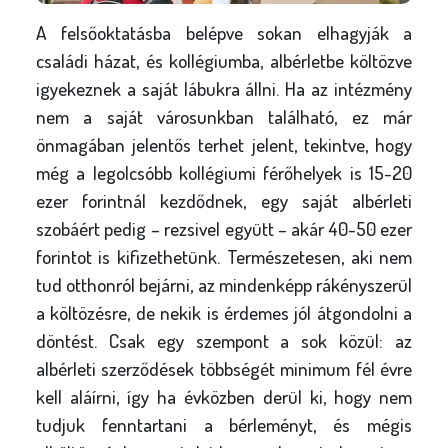
A felsőoktatásba belépve sokan elhagyják a
családi házat, és kollégiumba, albérletbe költözve
igyekeznek a saját lábukra állni. Ha az intézmény
nem a saját városunkban található, ez már
önmagában jelentős terhet jelent, tekintve, hogy
még a legolcsóbb kollégiumi férőhelyek is 15-20
ezer forintnál kezdődnek, egy saját albérleti
szobáért pedig – rezsivel együtt – akár 40-50 ezer
forintot is kifizethetünk. Természetesen, aki nem
tud otthonról bejárni, az mindenképp rákényszerül
a költözésre, de nekik is érdemes jól átgondolni a
döntést. Csak egy szempont a sok közül: az
albérleti szerződések többségét minimum fél évre
kell aláírni, így ha évközben derül ki, hogy nem
tudjuk fenntartani a bérleményt, és mégis