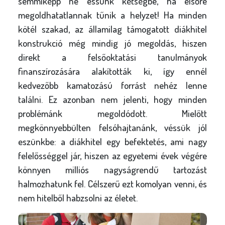
semmiképp ne essünk kétségbe, ha elsőre
megoldhatatlannak tűnik a helyzet! Ha minden
kötél szakad, az államilag támogatott diákhitel
konstrukció még mindig jó megoldás, hiszen
direkt a felsőoktatási tanulmányok
finanszírozására alakították ki, így ennél
kedvezőbb kamatozású forrást nehéz lenne
találni. Ez azonban nem jelenti, hogy minden
problémánk megoldódott. Mielőtt
megkönnyebbülten felsóhajtanánk, véssük jól
eszünkbe: a diákhitel egy befektetés, ami nagy
felelősséggel jár, hiszen az egyetemi évek végére
könnyen milliós nagyságrendű tartozást
halmozhatunk fel. Célszerű ezt komolyan venni, és
nem hitelből habzsolni az életet.