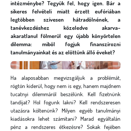
l
intézménybe? Tegyük fel, hogy igen. Bár a
y
sikeres felvételi miatt érzett eufóriában
legtöbben szívesen hátradőlnének, a
tanévkezdéshez közeledve akarva-
akaratlanul fölmerül egy újabb könyörtelen
dilemma: miből fogjuk finanszírozni
tanulmányainkat és az előttünk álló éveket?
Ha alaposabban megvizsgáljuk a problémát,
rögtön kiderül, hogy nem is egy, hanem majdnem
tucatnyi dilemmáról beszélünk. Kell fizetnünk
tandíjat? Hol fogunk lakni? Kell rendszeresen
utazásra költenünk? Milyen egyéb tanulmányi
kiadásokra lehet számítani? Marad egyáltalán
pénz a rendszeres étkezésre? Sokak fejében