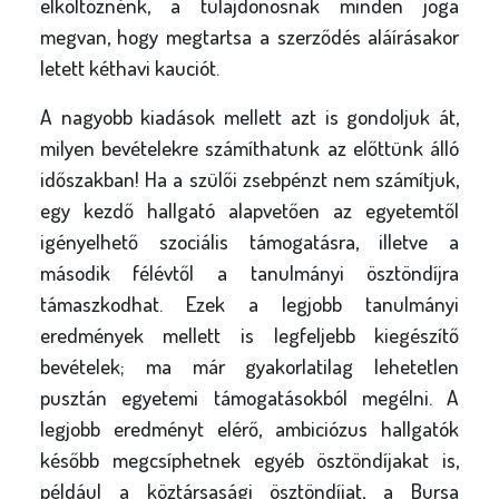
elköltöznénk, a tulajdonosnak minden joga
megvan, hogy megtartsa a szerződés aláírásakor
letett kéthavi kauciót.
A nagyobb kiadások mellett azt is gondoljuk át,
milyen bevételekre számíthatunk az előttünk álló
időszakban! Ha a szülői zsebpénzt nem számítjuk,
egy kezdő hallgató alapvetően az egyetemtől
igényelhető szociális támogatásra, illetve a
második félévtől a tanulmányi ösztöndíjra
támaszkodhat. Ezek a legjobb tanulmányi
eredmények mellett is legfeljebb kiegészítő
bevételek; ma már gyakorlatilag lehetetlen
pusztán egyetemi támogatásokból megélni. A
legjobb eredményt elérő, ambiciózus hallgatók
később megcsíphetnek egyéb ösztöndíjakat is,
például a köztársasági ösztöndíjat, a Bursa