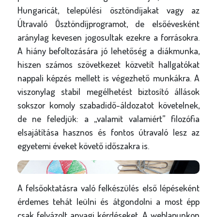
Hungaricát, települési ösztöndíjakat vagy az
Útravaló Ösztöndíjprogramot, de elsőévesként
aránylag kevesen jogosultak ezekre a forrásokra.
A hiány befoltozására jó lehetőség a diákmunka,
hiszen számos szövetkezet közvetít hallgatókat
nappali képzés mellett is végezhető munkákra. A
viszonylag stabil megélhetést biztosító állások
sokszor komoly szabadidő-áldozatot követelnek,
de ne feledjük: a „valamit valamiért” filozófia
elsajátítása hasznos és fontos útravaló lesz az
egyetemi éveket követő időszakra is.
A felsőoktatásra való felkészülés első lépéseként
érdemes tehát leülni és átgondolni a most épp
csak felvázolt anyagi kérdéseket. A weblapunkon