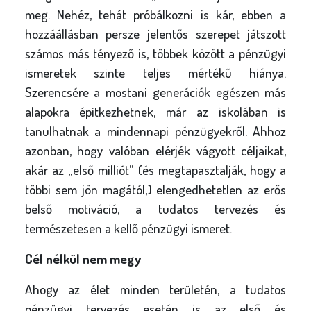
meg. Nehéz, tehát próbálkozni is kár, ebben a
hozzáállásban persze jelentős szerepet játszott
számos más tényező is, többek között a pénzügyi
ismeretek szinte teljes mértékű hiánya.
Szerencsére a mostani generációk egészen más
alapokra építkezhetnek, már az iskolában is
tanulhatnak a mindennapi pénzügyekről. Ahhoz
azonban, hogy valóban elérjék vágyott céljaikat,
akár az „első milliót” (és megtapasztalják, hogy a
többi sem jön magától,) elengedhetetlen az erős
belső motiváció, a tudatos tervezés és
természetesen a kellő pénzügyi ismeret.
Cél nélkül nem megy
Ahogy az élet minden területén, a tudatos
pénzügyi tervezés esetén is az első és