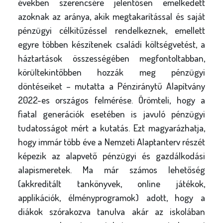
években szerencsére jelentősen emelkedett
azoknak az aránya, akik megtakarítással és saját
pénzügyi célkitűzéssel rendelkeznek, emellett
egyre többen készítenek családi költségvetést, a
háztartások összességében megfontoltabban,
körültekintőbben hozzák meg pénzügyi
döntéseiket – mutatta a Pénziránytű Alapítvány
2022-es országos felmérése. Örömteli, hogy a
fiatal generációk esetében is javuló pénzügyi
tudatosságot mért a kutatás. Ezt magyarázhatja,
hogy immár több éve a Nemzeti Alaptanterv részét
képezik az alapvető pénzügyi és gazdálkodási
alapismeretek. Ma már számos lehetőség
(akkreditált tankönyvek, online játékok,
applikációk, élményprogramok) adott, hogy a
diákok szórakozva tanulva akár az iskolában