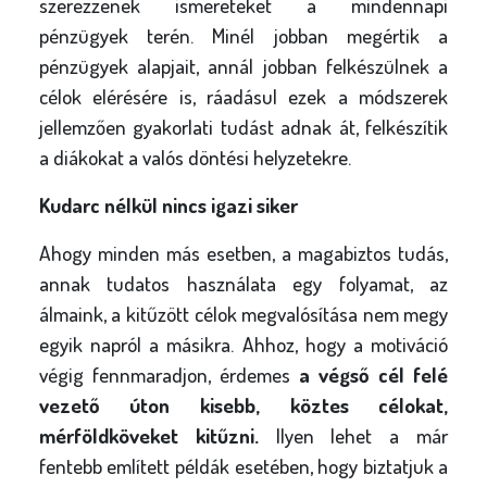
szerezzenek ismereteket a mindennapi
pénzügyek terén. Minél jobban megértik a
pénzügyek alapjait, annál jobban felkészülnek a
célok elérésére is, ráadásul ezek a módszerek
jellemzően gyakorlati tudást adnak át, felkészítik
a diákokat a valós döntési helyzetekre.
Kudarc nélkül nincs igazi siker
Ahogy minden más esetben, a magabiztos tudás,
annak tudatos használata egy folyamat, az
álmaink, a kitűzött célok megvalósítása nem megy
egyik napról a másikra. Ahhoz, hogy a motiváció
végig fennmaradjon, érdemes
a végső cél felé
vezető úton kisebb, köztes célokat,
mérföldköveket kitűzni.
Ilyen lehet a már
fentebb említett példák esetében, hogy biztatjuk a