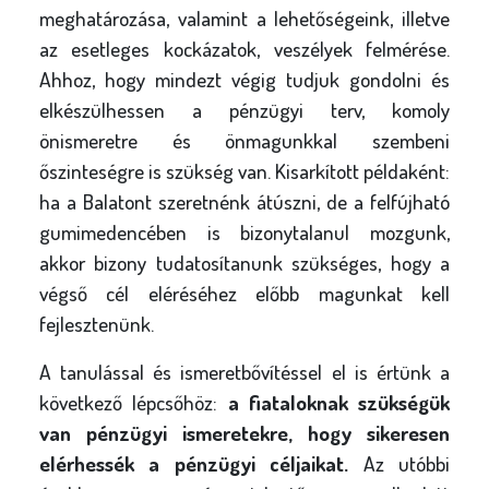
meghatározása, valamint a lehetőségeink, illetve
az esetleges kockázatok, veszélyek felmérése.
Ahhoz, hogy mindezt végig tudjuk gondolni és
elkészülhessen a pénzügyi terv, komoly
önismeretre és önmagunkkal szembeni
őszinteségre is szükség van. Kisarkított példaként:
ha a Balatont szeretnénk átúszni, de a felfújható
gumimedencében is bizonytalanul mozgunk,
akkor bizony tudatosítanunk szükséges, hogy a
végső cél eléréséhez előbb magunkat kell
fejlesztenünk.
A tanulással és ismeretbővítéssel el is értünk a
következő lépcsőhöz:
a fiataloknak szükségük
van pénzügyi ismeretekre, hogy sikeresen
elérhessék a pénzügyi céljaikat.
Az utóbbi