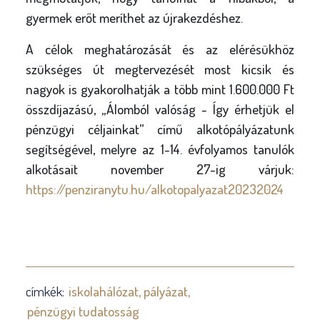
gyermek erőt meríthet az újrakezdéshez.
A célok meghatározását és az elérésükhöz
szükséges út megtervezését most kicsik és
nagyok is gyakorolhatják a több mint 1.600.000 Ft
összdíjazású, „Álomból valóság - Így érhetjük el
pénzügyi céljainkat” című alkotópályázatunk
segítségével, melyre az 1-14. évfolyamos tanulók
alkotásait november 27-ig várjuk:
https://penziranytu.hu/alkotopalyazat20232024
címkék:
iskolahálózat
pályázat
pénzügyi tudatosság