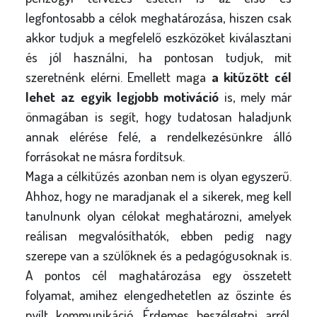
legfontosabb a célok meghatározása, hiszen csak
akkor tudjuk a megfelelő eszközöket kiválasztani
és jól használni, ha pontosan tudjuk, mit
szeretnénk elérni. Emellett maga
a kitűzött cél
lehet az egyik legjobb motiváció
is, mely már
önmagában is segít, hogy tudatosan haladjunk
annak elérése felé, a rendelkezésünkre álló
forrásokat ne másra fordítsuk.
Maga a célkitűzés azonban nem is olyan egyszerű.
Ahhoz, hogy ne maradjanak el a sikerek, meg kell
tanulnunk olyan célokat meghatározni, amelyek
reálisan megvalósíthatók, ebben pedig nagy
szerepe van a szülőknek és a pedagógusoknak is.
A pontos cél maghatározása egy összetett
folyamat, amihez elengedhetetlen az őszinte és
nyílt kommunikáció. Érdemes beszélgetni arról,