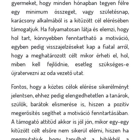
gyermeket, hogy minden hónapban tegyen félre
egy minimum összeget, vagy születésnap,
karácsony alkalmából is a kitűzött cél elérésében
támogatjuk. Ha folyamatosan látja és elemzi, hogy
hol tart, könnyebben fenntartható a motiváció,
egyben pedig visszajelzéseket kap a fiatal arról,
hogy a meghatározott célt mikor érheti el, hol,
miben kell fejlődnie, esetleg szükséges-e
újratervezni az oda vezető utat.
Fontos, hogy a köztes célok elérése sikerélményt
jelentsen, ehhez pedig elengedhetetlen a tanárok,
szülők, barátok elismerése is, hiszen a pozitív
megerősítés segíthet a motiváció fenntartásában.
A támogató attitűd akkor is jól jön, mikor egy-egy
kitűzött célt elsőre nem sikerül elérni, hiszen ha
megmutatjuk, hogy tanulhat a hibákból, a