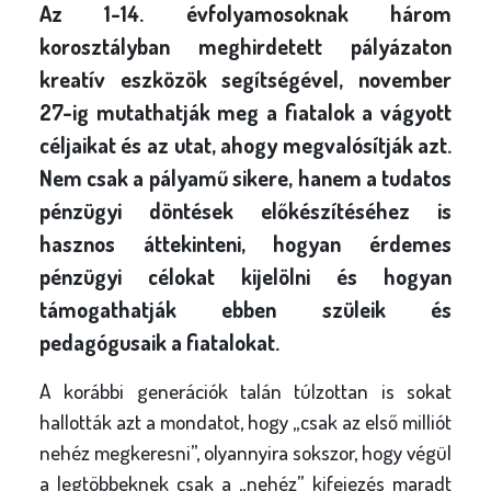
Az 1-14. évfolyamosoknak három
korosztályban meghirdetett pályázaton
kreatív eszközök segítségével, november
27-ig mutathatják meg a fiatalok a vágyott
céljaikat és az utat, ahogy megvalósítják azt.
Nem csak a pályamű sikere, hanem a tudatos
pénzügyi döntések előkészítéséhez is
hasznos áttekinteni, hogyan érdemes
pénzügyi célokat kijelölni és hogyan
támogathatják ebben szüleik és
pedagógusaik a fiatalokat
.
A korábbi generációk talán túlzottan is sokat
hallották azt a mondatot, hogy „csak az első milliót
nehéz megkeresni”, olyannyira sokszor, hogy végül
a legtöbbeknek csak a „nehéz” kifejezés maradt