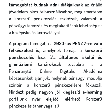
támogatást tudnak adni diákjaiknak
az önálló
jövedelem okos felhasználásához, megismertetve
a korszerű pénzkezelés eszközeit, valamint a
pénzügyi tervezés és megtakarítások lehetőségeit
a középiskolás korosztállyal.
A program támogatja a
2023-as PÉNZ7-re való
felkészülést is,
amelynek témája a
korszerű
pénzkezelés
lesz. (Az
általános iskolai és
gimnáziumi tanároknak
továbbra is a
Pénziránytű Online Digitális Akadémia
képzésünket ajánljuk, melynek pénzügyi modulja
szintén a korszerű pénzkezelésre fókuszál.
Mindezt pedig nagyon jól kiegészíti e-learning
portálunk nyár elejétől elérhető Korszerű
pénzkezelés tananyaga is.)