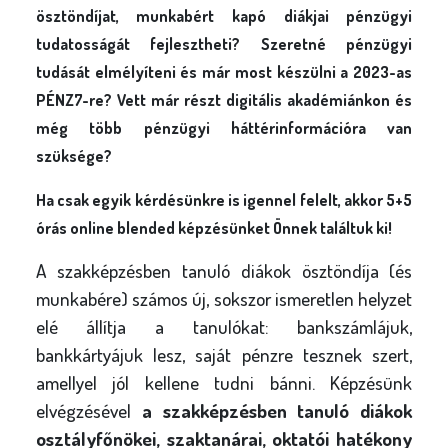
ösztöndíjat, munkabért kapó diákjai pénzügyi
tudatosságát fejlesztheti? Szeretné pénzügyi
tudását elmélyíteni és már most készülni a 2023-as
PÉNZ7-re? Vett már részt digitális akadémiánkon és
még több pénzügyi háttérinformációra van
szüksége?
Ha csak egyik kérdésünkre is igennel felelt, akkor 5+5
órás online blended képzésünket Önnek találtuk ki!
A szakképzésben tanuló diákok ösztöndíja (és
munkabére) számos új, sokszor ismeretlen helyzet
elé állítja a tanulókat: bankszámlájuk,
bankkártyájuk lesz, saját pénzre tesznek szert,
amellyel jól kellene tudni bánni. Képzésünk
elvégzésével
a szakképzésben tanuló diákok
osztályfőnökei, szaktanárai, oktatói hatékony