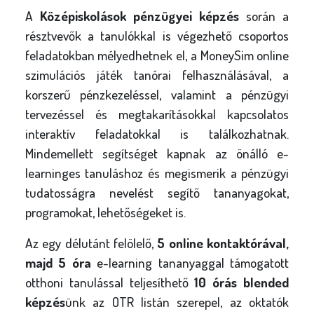
A
Középiskolások pénzügyei képzés
során a
résztvevők a tanulókkal is végezhető csoportos
feladatokban mélyedhetnek el, a MoneySim online
szimulációs játék tanórai felhasználásával, a
korszerű pénzkezeléssel, valamint a pénzügyi
tervezéssel és megtakarításokkal kapcsolatos
interaktív feladatokkal is találkozhatnak.
Mindemellett segítséget kapnak az önálló e-
learninges tanuláshoz és megismerik a pénzügyi
tudatosságra nevelést segítő tananyagokat,
programokat, lehetőségeket is.
Az egy délutánt felölelő,
5 online kontaktórával,
majd 5 óra
e-learning tananyaggal támogatott
otthoni tanulással teljesíthető
10 órás blended
képzés
ünk az OTR listán szerepel, az oktatók