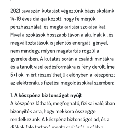
2021 tavaszán kutatást végeztünk bázisiskoláink
14-19 éves diákjai között, hogy felmérjük
pénzhasználati és megtakarítási szokásaikat.
Mivel a szokások hosszabb távon alakulnak ki, és
megváltoztatásuk is jelentős energiát igényel,
nem mindegy, milyen magatartás rögzül a
gyerekekben. A kutatás során a családi mintákra
és a tanult viselkedésformákra is fény derült. Íme
5+1 ok, miért részesíthetjük előnyben a készpénzt
az elektronikus fizetési megoldásokkal szemben:
1. A készpénz biztonságot nyújt
A készpénz látható, megfogható, fizikai valójában
bizonyíték arra, hogy mekkora összeggel
rendelkezünk. A készpénz biztonságot ad, és a
diákok fele tartaná megtakarítását inkább a