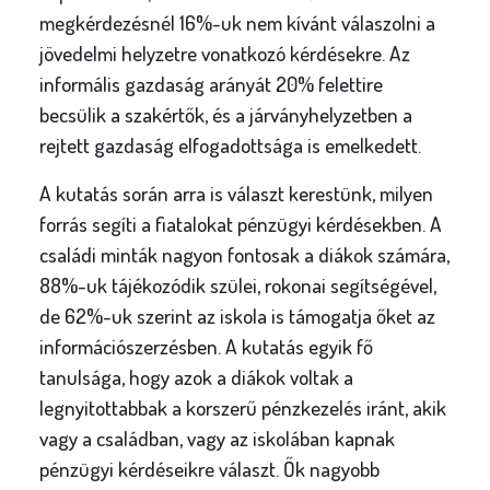
megkérdezésnél 16%-uk nem kívánt válaszolni a
jövedelmi helyzetre vonatkozó kérdésekre. Az
informális gazdaság arányát 20% felettire
becsülik a szakértők, és a járványhelyzetben a
rejtett gazdaság elfogadottsága is emelkedett.
A kutatás során arra is választ kerestünk, milyen
forrás segíti a fiatalokat pénzügyi kérdésekben. A
családi minták nagyon fontosak a diákok számára,
88%-uk tájékozódik szülei, rokonai segítségével,
de 62%-uk szerint az iskola is támogatja őket az
információszerzésben. A kutatás egyik fő
tanulsága, hogy azok a diákok voltak a
legnyitottabbak a korszerű pénzkezelés iránt, akik
vagy a családban, vagy az iskolában kapnak
pénzügyi kérdéseikre választ. Ők nagyobb