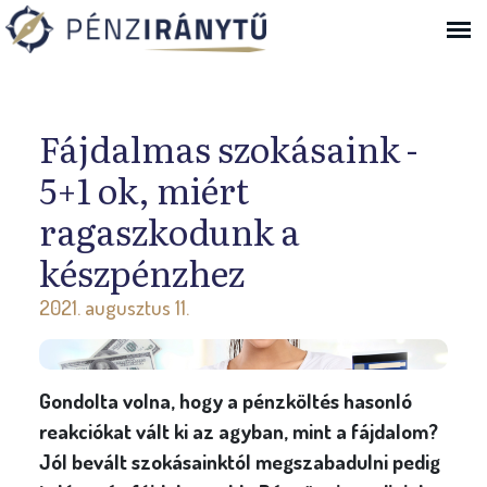
Ugrás a navigációhoz
Fájdalmas szokásaink -
5+1 ok, miért
ragaszkodunk a
készpénzhez
2021. augusztus 11.
Gondolta volna, hogy a pénzköltés hasonló
reakciókat vált ki az agyban, mint a fájdalom?
Jól bevált szokásainktól megszabadulni pedig