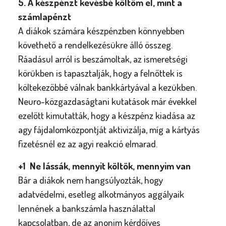
5. A készpénzt kevésbé költöm el, mint a
számlapénzt
A diákok számára készpénzben könnyebben
követhető a rendelkezésükre álló összeg.
Ráadásul arról is beszámoltak, az ismeretségi
körükben is tapasztalják, hogy a felnőttek is
költekezőbbé válnak bankkártyával a kezükben.
Neuro-közgazdaságtani kutatások már évekkel
ezelőtt kimutatták, hogy a készpénz kiadása az
agy fájdalomközpontját aktivizálja, míg a kártyás
fizetésnél ez az agyi reakció elmarad.
+1 Ne lássák, mennyit költök, mennyim van
Bár a diákok nem hangsúlyozták, hogy
adatvédelmi, esetleg alkotmányos aggályaik
lennének a bankszámla használattal
kapcsolatban, de az anonim kérdőíves