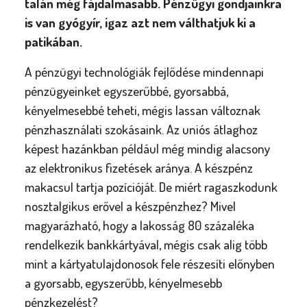
talán még fájdalmasabb. Pénzügyi gondjainkra
is van gyógyír, igaz azt nem válthatjuk ki a
patikában.
A pénzügyi technológiák fejlődése mindennapi
pénzügyeinket egyszerűbbé, gyorsabbá,
kényelmesebbé teheti, mégis lassan változnak
pénzhasználati szokásaink. Az uniós átlaghoz
képest hazánkban például még mindig alacsony
az elektronikus fizetések aránya. A készpénz
makacsul tartja pozícióját. De miért ragaszkodunk
nosztalgikus erővel a készpénzhez? Mivel
magyarázható, hogy a lakosság 80 százaléka
rendelkezik bankkártyával, mégis csak alig több
mint a kártyatulajdonosok fele részesíti előnyben
a gyorsabb, egyszerűbb, kényelmesebb
pénzkezelést?