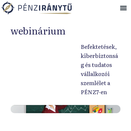
Ugrás a navigációhoz
webinárium
Befektetések,
kiberbiztonsá
g és tudatos
vállalkozói
szemlélet a
PÉNZ7-en
2
0
2