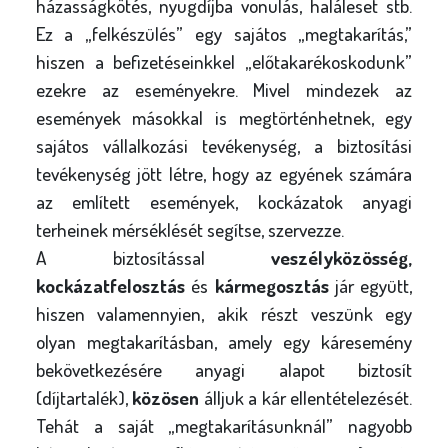
házasságkötés, nyugdíjba vonulás, haláleset stb.
Ez a „felkészülés” egy sajátos „megtakarítás,”
hiszen a befizetéseinkkel „előtakarékoskodunk”
ezekre az eseményekre. Mivel mindezek az
események másokkal is megtörténhetnek, egy
sajátos vállalkozási tevékenység, a biztosítási
tevékenység jött létre, hogy az egyének számára
az említett események, kockázatok anyagi
terheinek mérséklését segítse, szervezze.
A biztosítással
veszélyközösség,
kockázatfelosztás
és
kármegosztás
jár együtt,
hiszen valamennyien, akik részt veszünk egy
olyan megtakarításban, amely egy káresemény
bekövetkezésére anyagi alapot biztosít
(díjtartalék),
közösen
álljuk a kár ellentételezését.
Tehát a saját „megtakarításunknál” nagyobb