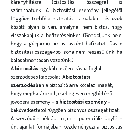
kárenyhítésre (biztosítási összegre) is
számíthatunk. A biztosítási esemény jellegétől
függően többféle biztosítás is kialakult, és ezek
között olyan is van, amelynél nem biztos, hogy
visszakapjuk a befizetéseinket. (Gondoljunk bele,
hogy a gépjármű biztosításként befizetett Casco
biztosítási összegekből soha nem részesülünk, ha
balesetmentesen vezetünk.)
A
biztosítás
egy kötelezően írásba foglalt
szerződéses kapcsolat. A
biztosítási
szerződésben
a biztosító arra kötelezi magát,
hogy meghatározott, esetlegesen megtörténő
jövőbeni esemény –
a biztosítási esemény
–
bekövetkeztétől függően bizonyos összeget fizet.
A szerződő - például mi, mint potenciális ügyfél -
ún. ajánlat formájában kezdeményezi a biztosítás