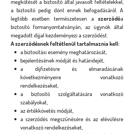
megkötését a biztosító által javasolt feltételekkel,
a biztosító pedig dönt ennek befogadásáról. A
legtöbb esetben természetesen a
szerződő
a
biztosító formanyomtatványán, az ügynök által
megadott díjjal kezdeményezi a szerződést.
A szerződésnek feltétlenül tartalmaznia kell:
a biztosítási esemény meghatározását,
bejelentésének módját és határidejét,
a díjfizetésre és elmaradásának
következményeire vonatkozó
rendelkezéseket,
a biztosító szolgáltatására vonatkozó
szabályokat,
az értékkövetés módját,
a szerződés megszűnésére és az elévülésre
vonatkozó rendelkezéseket,