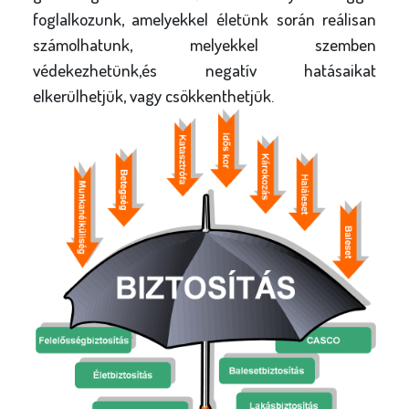
l
foglalkozunk, amelyekkel életünk során reálisan
y
számolhatunk, melyekkel szemben
védekezhetünk,és negatív hatásaikat
elkerülhetjük, vagy csökkenthetjük.