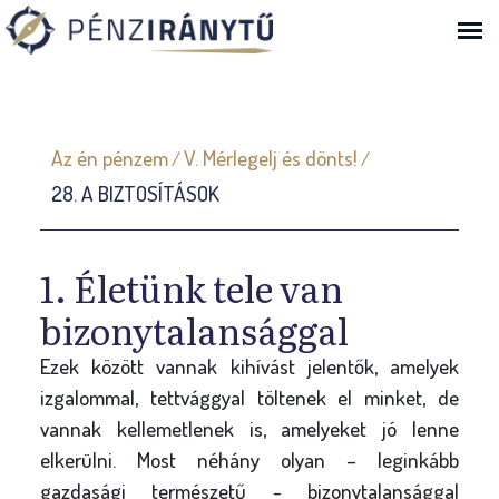
Ugrás a navigációhoz
J
Az én pénzem
V. Mérlegelj és dönts!
/
/
e
28. A BIZTOSÍTÁSOK
l
e
n
1. Életünk tele van
l
bizonytalansággal
e
Ezek között vannak kihívást jelentők, amelyek
g
izgalommal, tettvággyal töltenek el minket, de
i
vannak kellemetlenek is, amelyeket jó lenne
h
elkerülni. Most néhány olyan – leginkább
e
gazdasági természetű - bizonytalansággal