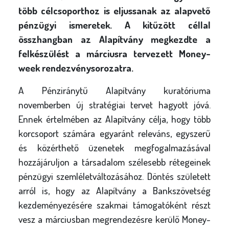
l
több célcsoporthoz is eljussanak az alapvető
y
pénzügyi ismeretek. A kitűzött céllal
összhangban az Alapítvány megkezdte a
felkészülést a márciusra tervezett Money-
week rendezvénysorozatra.
A Pénziránytű Alapítvány kuratóriuma
novemberben új stratégiai tervet hagyott jóvá.
Ennek értelmében az Alapítvány célja, hogy több
korcsoport számára egyaránt releváns, egyszerű
és közérthető üzenetek megfogalmazásával
hozzájáruljon a társadalom szélesebb rétegeinek
pénzügyi szemléletváltozásához. Döntés született
arról is, hogy az Alapítvány a Bankszövetség
kezdeményezésére szakmai támogatóként részt
vesz a márciusban megrendezésre kerülő Money-