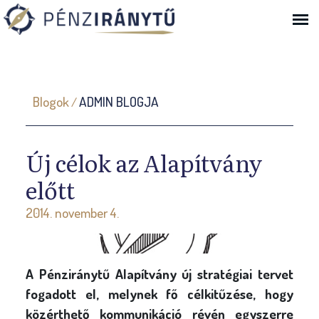
Ugrás a navigációhoz
J
Blogok
ADMIN BLOGJA
/
e
l
e
Új célok az Alapítvány
n
előtt
l
2014. november 4.
e
g
i
A Pénziránytű Alapítvány új stratégiai tervet
h
fogadott el, melynek fő célkitűzése, hogy
e
közérthető kommunikáció révén egyszerre