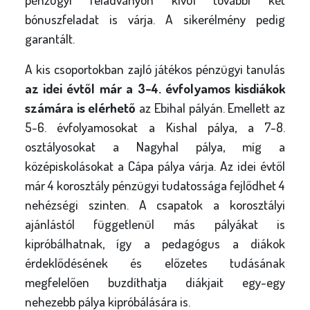
bónuszfeladat is várja. A sikerélmény pedig
garantált.
A kis csoportokban zajló játékos pénzügyi tanulás
az idei évtől már a 3-4. évfolyamos kisdiákok
számára is elérhető
az Ebihal pályán. Emellett az
5-6. évfolyamosokat a Kishal pálya, a 7-8.
osztályosokat a Nagyhal pálya, míg a
középiskolásokat a Cápa pálya várja. Az idei évtől
már 4 korosztály pénzügyi tudatossága fejlődhet 4
nehézségi szinten. A csapatok a korosztályi
ajánlástól függetlenül más pályákat is
kipróbálhatnak, így a pedagógus a diákok
érdeklődésének és előzetes tudásának
megfelelően buzdíthatja diákjait egy-egy
nehezebb pálya kipróbálására is.