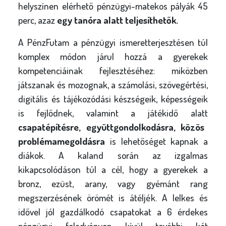
helyszínen elérhető pénzügyi-matekos pályák 45
perc, azaz
egy tanóra alatt teljesíthetők.
A PénzFutam a pénzügyi ismeretterjesztésen túl
komplex módon járul hozzá a gyerekek
kompetenciáinak fejlesztéséhez: miközben
játszanak és mozognak, a számolási, szövegértési,
digitális és tájékozódási készségeik, képességeik
is fejlődnek, valamint a játékidő alatt
csapatépítésre, együttgondolkodásra, közös
problémamegoldásra
is lehetőséget kapnak a
diákok. A kaland során az izgalmas
kikapcsolódáson túl a cél, hogy a gyerekek a
bronz, ezüst, arany, vagy gyémánt rang
megszerzésének örömét is átéljék. A lelkes és
idővel jól gazdálkodó csapatokat a 6 érdekes
pénzügyi feladványon kívül további két