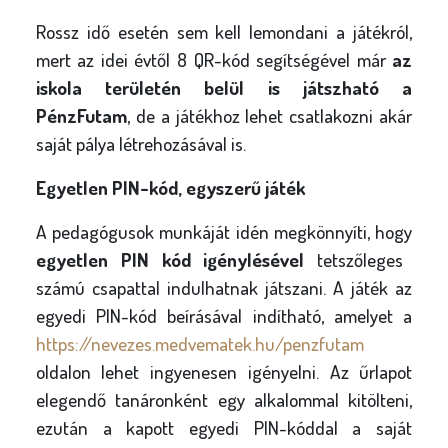
Rossz idő esetén sem kell lemondani a játékról,
mert az idei évtől 8 QR-kód segítségével már
az
iskola területén belül is játszható a
PénzFutam
, de a játékhoz lehet csatlakozni akár
saját pálya létrehozásával is.
Egyetlen PIN-kód, egyszerű játék
A pedagógusok munkáját idén megkönnyíti, hogy
egyetlen PIN kód igénylésével
tetszőleges
számú csapattal indulhatnak játszani. A játék az
egyedi PIN-kód beírásával indítható, amelyet a
https://nevezes.medvematek.hu/penzfutam
oldalon lehet ingyenesen igényelni. Az űrlapot
elegendő tanáronként egy alkalommal kitölteni,
ezután a kapott egyedi PIN-kóddal a saját