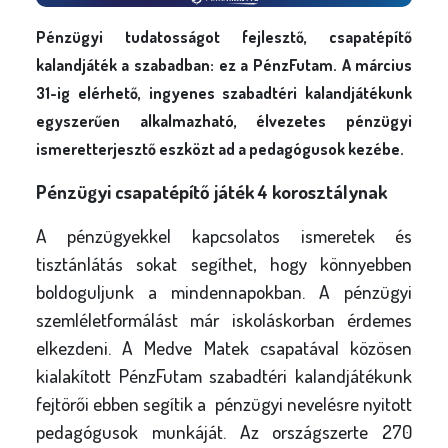
Pénzügyi tudatosságot fejlesztő, csapatépítő
kalandjáték a szabadban: ez a PénzFutam. A március
31-ig elérhető, ingyenes szabadtéri kalandjátékunk
egyszerűen alkalmazható, élvezetes pénzügyi
ismeretterjesztő eszközt ad a pedagógusok kezébe
.
Pénzügyi csapatépítő játék 4 korosztálynak
A pénzügyekkel kapcsolatos ismeretek és
tisztánlátás sokat segíthet, hogy könnyebben
boldoguljunk a mindennapokban. A pénzügyi
szemléletformálást már iskoláskorban érdemes
elkezdeni. A Medve Matek csapatával közösen
kialakított PénzFutam szabadtéri kalandjátékunk
fejtörői ebben segítik a pénzügyi nevelésre nyitott
pedagógusok munkáját. Az országszerte 270