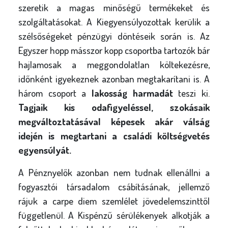
szeretik a magas minőségű termékeket és
szolgáltatásokat. A Kiegyensúlyozottak kerülik a
szélsőségeket pénzügyi döntéseik során is. Az
Egyszer hopp másszor kopp csoportba tartozók bár
hajlamosak a meggondolatlan költekezésre,
időnként igyekeznek azonban megtakarítani is. A
három csoport a
lakosság harmadát
teszi ki.
Tagjaik kis odafigyeléssel, szokásaik
megváltoztatásával képesek akár válság
idején is megtartani a családi költségvetés
egyensúlyát.
A Pénznyelők azonban nem tudnak ellenállni a
fogyasztói társadalom csábításának, jellemző
rájuk a carpe diem szemlélet jövedelemszinttől
függetlenül. A Kispénzű sérülékenyek alkotják a