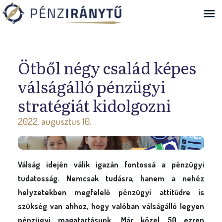
Ugrás a navigációhoz
Ötből négy család képes
válságálló pénzügyi
stratégiát kidolgozni
2022. augusztus 10.
Válság idején válik igazán fontossá a pénzügyi
tudatosság. Nemcsak tudásra, hanem a nehéz
helyzetekben megfelelő pénzügyi attitűdre is
szükség van ahhoz, hogy valóban válságálló legyen
pénzügyi magatartásunk. Már közel 50 ezren