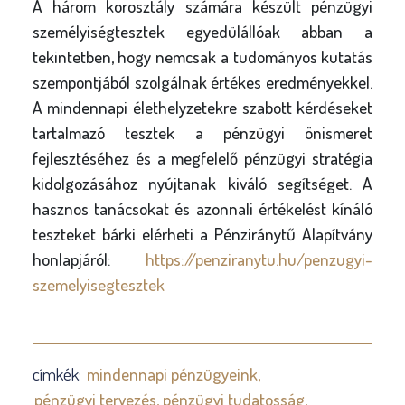
A három korosztály számára készült pénzügyi
személyiségtesztek egyedülállóak abban a
tekintetben, hogy nemcsak a tudományos kutatás
szempontjából szolgálnak értékes eredményekkel.
A mindennapi élethelyzetekre szabott kérdéseket
tartalmazó tesztek a pénzügyi önismeret
fejlesztéséhez és a megfelelő pénzügyi stratégia
kidolgozásához nyújtanak kiváló segítséget. A
hasznos tanácsokat és azonnali értékelést kínáló
teszteket bárki elérheti a Pénziránytű Alapítvány
honlapjáról:
https://penziranytu.hu/penzugyi-
szemelyisegtesztek
címkék:
mindennapi pénzügyeink
pénzügyi tervezés
pénzügyi tudatosság