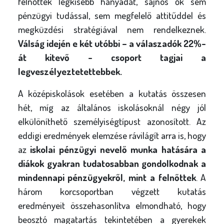
felnőttek legkisebb hányadát, sajnos ők sem
pénzügyi tudással, sem megfelelő attitűddel és
megküzdési stratégiával nem rendelkeznek.
Válság idején e két utóbbi – a válaszadók 22%-
át kitevő - csoport tagjai a
legveszélyeztetettebbek.
A középiskolások esetében a kutatás összesen
hét, míg az általános iskolásoknál négy jól
elkülöníthető személyiségtípust azonosított. Az
eddigi eredmények elemzése rávilágít arra is, hogy
az
iskolai pénzügyi nevelő munka hatására a
diákok gyakran tudatosabban gondolkodnak a
mindennapi pénzügyekről, mint a felnőttek
. A
három korcsoportban végzett kutatás
eredményeit összehasonlítva elmondható, hogy
beosztó magatartás tekintetében a gyerekek