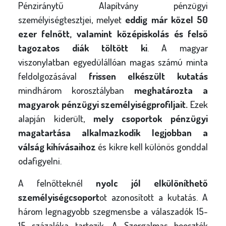
Pénziránytű Alapítvány pénzügyi
személyiségtesztjei, melyet
eddig már közel 50
ezer felnőtt, valamint középiskolás és felső
tagozatos diák töltött ki
. A magyar
viszonylatban egyedülállóan magas számú minta
feldolgozásával
frissen elkészült kutatás
mindhárom korosztályban
meghatározta a
magyarok pénzügyi személyiségprofiljait.
Ezek
alapján kiderült,
mely csoportok pénzügyi
magatartása alkalmazkodik legjobban a
válság kihívásaihoz
és kikre kell különös gonddal
odafigyelni.
A felnőtteknél
nyolc jól elkülöníthető
személyiségcsoport
ot azonosított a kutatás. A
három legnagyobb szegmensbe a válaszadók 15-
15 százaléka tartozik. A Szorgalmas beosztók