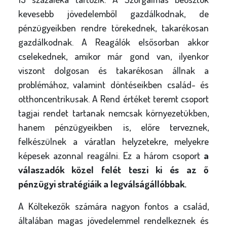
kevesebb jövedelemből gazdálkodnak, de
pénzügyeikben rendre törekednek, takarékosan
gazdálkodnak. A Reagálók elsősorban akkor
cselekednek, amikor már gond van, ilyenkor
viszont dolgosan és takarékosan állnak a
problémához, valamint döntéseikben család- és
otthoncentrikusak. A Rend értéket teremt csoport
tagjai rendet tartanak nemcsak környezetükben,
hanem pénzügyeikben is, előre terveznek,
felkészülnek a váratlan helyzetekre, melyekre
képesek azonnal reagálni. Ez a három csoport
a
válaszadók közel felét teszi ki és az ő
pénzügyi stratégiáik a legválságállóbbak.
A Költekezők számára nagyon fontos a család,
általában magas jövedelemmel rendelkeznek és