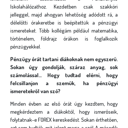
Iskolahálózathoz. Kezdetben csak szakköri
jelleggel, majd ahogyan lehetőség adódott rá, a
délelőtti órakeretbe is beépítettük a pénzügyi
ismereteket. Több kollégám például matematika,
történelem, földrajz órákon is foglalkozik
pénzügyekkel.
Pénzügy órát tartani diákoknak nem egyszerű.
Sokan úgy gondolják, száraz anyag, sok
számolással… Hogy tudtad elérni, hogy
felcsillanjon a szemük, ha pénzügyi
ismeretekről van szó?
Minden évben az első órát úgy kezdtem, hogy
megkérdeztem a diákoktól, hogy ismerőseik,
folytatnak-e FOREX kereskedést. Sokan érthetően,
azt sem tudták, mit jelent maga a szó! A második