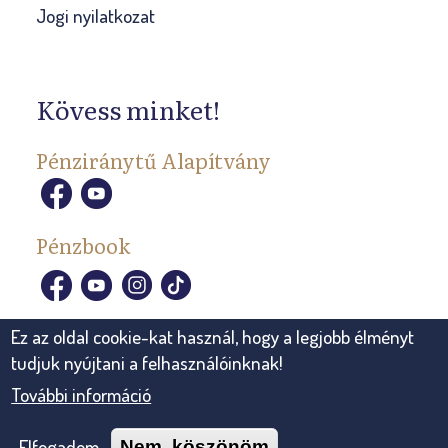
Jogi nyilatkozat
Kövess minket!
Pénziránytű Alapítvány
Pénzbook
Ez az oldal cookie-kat használ, hogy a legjobb élményt
tudjuk nyújtani a felhasználóinknak!
További információ
© 2026, Pénziránytű Alapítvány Minden jog fenntartva.
Elfogadom
Nem, köszönöm