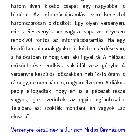
három ilyen kisebb csapat egy nagyobba is
tömörül. Az információáramlás ezen keresztül
háromszorosan biztosított. Egy olyan versenyen,
mint a Részvényfutam, vagy a csapatversenyeken
rendkívül fontos az információáramlás. Ha egy
kezdő tanulónknak gyakorlás közben kérdése van,
a hálózatban mindig van, aki figyel rá. A hálózat
működtetése rendkívül sok időt vesz igénybe. A
versenyre készülős időszakban heti 12-15 órám is
rámegy, de nem bánom, nagyon élvezem. A diákok
pedig elfogadták, hogy én is a gépezet része
vagyok, igaz szerintük, az egyik legfontosabb.
Találóan, azt szokták mondani, én vagyok „az
elosztó”.
Versenyre készülnek a Jurisich Miklós Gimnázium