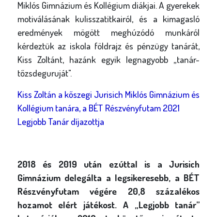
Miklós Gimnázium és Kollégium diákjai. A gyerekek
motiválásának kulisszatitkairól, és a kimagasló
eredmények mögött meghúzódó munkáról
kérdeztük az iskola földrajz és pénzügy tanárát,
Kiss Zoltánt, hazánk egyik legnagyobb „tanár-
tőzsdeguruját".
Kiss Zoltán a kőszegi Jurisich Miklós Gimnázium és
Kollégium tanára, a BÉT Részvényfutam 2021
Legjobb Tanár díjazottja
2018 és 2019 után ezúttal is a Jurisich
Gimnázium delegálta a legsikeresebb, a BÉT
Részvényfutam végére 20,8 százalékos
hozamot elért játékost. A „Legjobb tanár”