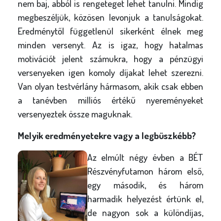
nem baj, abból is rengeteget lehet tanulni. Mindig
megbeszéljük, közösen levonjuk a tanulságokat.
Eredménytől függetlenül sikerként élnek meg
minden versenyt. Az is igaz, hogy hatalmas
motivációt jelent számukra, hogy a pénzügyi
versenyeken igen komoly díjakat lehet szerezni.
Van olyan testvérlány hármasom, akik csak ebben
a tanévben milliós értékű nyereményeket
versenyeztek össze maguknak.
Melyik eredményetekre vagy a legbüszkébb?
Az elmúlt négy évben a BÉT
Részvényfutamon három első,
egy második, és három
harmadik helyezést értünk el,
de nagyon sok a különdíjas,