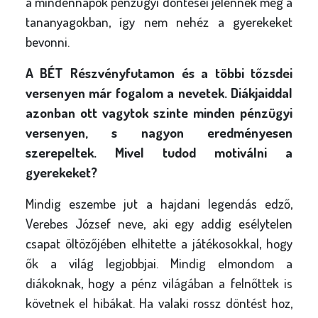
a mindennapok pénzügyi döntései jelennek meg a
tananyagokban, így nem nehéz a gyerekeket
bevonni.
A BÉT Részvényfutamon és a többi tőzsdei
versenyen már fogalom a nevetek. Diákjaiddal
azonban ott vagytok szinte minden pénzügyi
versenyen, s nagyon eredményesen
szerepeltek. Mivel tudod motiválni a
gyerekeket?
Mindig eszembe jut a hajdani legendás edző,
Verebes József neve, aki egy addig esélytelen
csapat öltözőjében elhitette a játékosokkal, hogy
ők a világ legjobbjai. Mindig elmondom a
diákoknak, hogy a pénz világában a felnőttek is
követnek el hibákat. Ha valaki rossz döntést hoz,