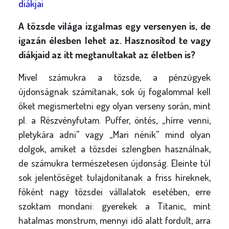
diákjai
A tőzsde világa izgalmas egy versenyen is, de
igazán élesben lehet az. Hasznosítod te vagy
diákjaid az itt megtanultakat az életben is?
Mivel számukra a tőzsde, a pénzügyek
újdonságnak számítanak, sok új fogalommal kell
őket megismertetni egy olyan verseny során, mint
pl. a Részvényfutam. Puffer, öntés, „hírre venni,
pletykára adni” vagy „Mari nénik” mind olyan
dolgok, amiket a tőzsdei szlengben használnak,
de számukra természetesen újdonság. Eleinte túl
sok jelentőséget tulajdonítanak a friss híreknek,
főként nagy tőzsdei vállalatok esetében, erre
szoktam mondani: gyerekek a Titanic, mint
hatalmas monstrum, mennyi idő alatt fordult, arra