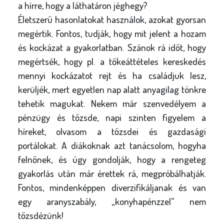
a hírre, hogy a láthatáron jéghegy?
Életszerű hasonlatokat használok, azokat gyorsan
megértik. Fontos, tudják, hogy mit jelent a hozam
és kockázat a gyakorlatban. Szánok rá időt, hogy
megértsék, hogy pl. a tőkeáttételes kereskedés
mennyi kockázatot rejt és ha családjuk lesz,
kerüljék, mert egyetlen nap alatt anyagilag tönkre
tehetik magukat. Nekem már szenvedélyem a
pénzügy és tőzsde, napi szinten figyelem a
híreket, olvasom a tőzsdei és gazdasági
portálokat. A diákoknak azt tanácsolom, hogyha
felnőnek, és úgy gondolják, hogy a rengeteg
gyakorlás után már érettek rá, megpróbálhatják.
Fontos, mindenképpen diverzifikáljanak és van
egy aranyszabály, „konyhapénzzel” nem
tőzsdézünk!