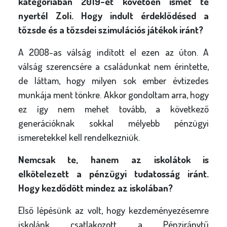
kategóriában 2019-et követően ismét te
nyertél Zoli. Hogy indult érdeklődésed a
tőzsde és a tőzsdei szimulációs játékok iránt?
A 2008-as válság indított el ezen az úton. A
válság szerencsére a családunkat nem érintette,
de láttam, hogy milyen sok ember évtizedes
munkája ment tönkre. Akkor gondoltam arra, hogy
ez így nem mehet tovább, a következő
generációknak sokkal mélyebb pénzügyi
ismeretekkel kell rendelkezniük.
Nemcsak te, hanem az iskolátok is
elkötelezett a pénzügyi tudatosság iránt.
Hogy kezdődött mindez az iskolában?
Első lépésünk az volt, hogy kezdeményezésemre
iskolánk csatlakozott a Pénziránytű