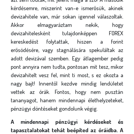
kérdésemre, miszerint van-e ismerősük, akinek
devizahitele van, már sokan igennel válaszoltak.
Akkor elmagyaráztam nekik, hogy
devizahitelesként tulajdonképpen FOREX
kereskedést folytattak, hiszen a forint
erősödésére, vagy stagnálására spekuláltak az
adott devizával szemben. Egy átlagember pedig
pont annyira nem tudta, pontosan mit tesz, mikor
devizahitelt vesz fel, mint ti most, s ez okozta a
nagy bajt! Innentől kezdve mindig lendületet
vettek az órák. Fontos, hogy nem pusztán
tananyagot, hanem mindennapi élethelyzeteket,
pénzügyi döntéseket gondolunk végig.
A mindennapi pénzügyi kérdéseket és
tapasztalatokat tehát beépíted az óráidba. A