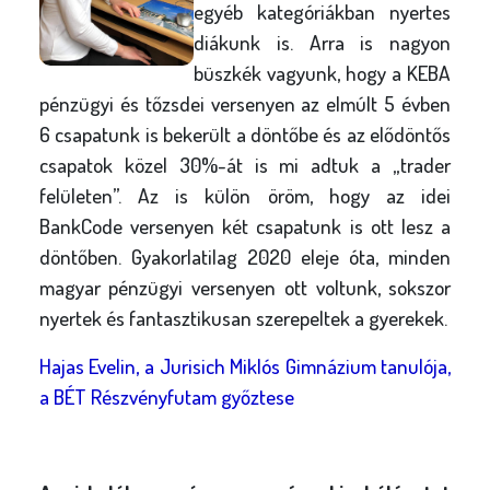
egyéb kategóriákban nyertes
diákunk is. Arra is nagyon
büszkék vagyunk, hogy a KEBA
pénzügyi és tőzsdei versenyen az elmúlt 5 évben
6 csapatunk is bekerült a döntőbe és az elődöntős
csapatok közel 30%-át is mi adtuk a „trader
felületen”. Az is külön öröm, hogy az idei
BankCode versenyen két csapatunk is ott lesz a
döntőben. Gyakorlatilag 2020 eleje óta, minden
magyar pénzügyi versenyen ott voltunk, sokszor
nyertek és fantasztikusan szerepeltek a gyerekek.
Hajas Evelin, a Jurisich Miklós Gimnázium tanulója,
a BÉT Részvényfutam győztese