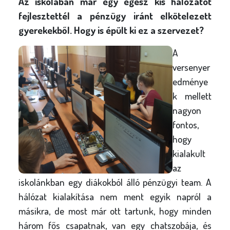
Az iskolában már egy egész kis hálózatot
fejlesztettél a pénzügy iránt elkötelezett
gyerekekből. Hogy is épült ki ez a szervezet?
A
versenyer
edménye
k mellett
nagyon
fontos,
hogy
kialakult
az
iskolánkban egy diákokból álló pénzügyi team. A
hálózat kialakítása nem ment egyik napról a
másikra, de most már ott tartunk, hogy minden
három fős csapatnak, van egy chatszobája, és