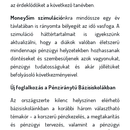
az érdeklődőket a következő tanévben.
MoneySim szimuláció
nkra mindössze egy év
távlatában is rányomta bélyegét az idő vasfoga. A
szimuláció háttértartalmait is igyekszünk
aktualizálni, hogy a diákok valóban életszerű
mindennapi pénzügyi helyzetekben hozhassanak
döntéseket és szembesüljenek azok vagyonukat,
pénzügyi tudatosságukat és akár jóllétüket
befolyásoló következményeivel.
Új foglalkozás a Pénziránytű Bázisiskolákban
Az országszerte kilenc helyszínen elérhető
bázisiskoláinkban a korábbi három választható
témakör - a korszerű pénzkezelés, a megtakarítás
és pénzügyi tervezés, valamint a pénzügyi