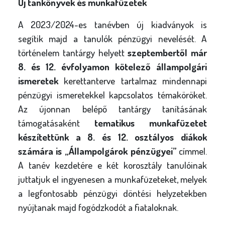
Új tankönyvek és munkafüzetek
A 2023/2024-es tanévben új kiadványok is
segítik majd a tanulók pénzügyi nevelését. A
történelem tantárgy helyett
szeptembertől már
8. és 12. évfolyamon kötelező állampolgári
ismeretek
kerettanterve tartalmaz mindennapi
pénzügyi ismeretekkel kapcsolatos témaköröket.
Az újonnan belépő tantárgy tanításának
támogatásaként
tematikus munkafüzetet
készítettünk a 8. és 12. osztályos diákok
számára is „Állampolgárok pénzügyei”
címmel.
A tanév kezdetére e két korosztály tanulóinak
juttatjuk el ingyenesen a munkafüzeteket, melyek
a legfontosabb pénzügyi döntési helyzetekben
nyújtanak majd fogódzkodót a fiataloknak.