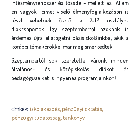
intézményrendszer és tőzsde - mellett az „Állam
én vagyok” címet viselő élményfoglalkozáson is
részt vehetnek ősztől a 7-12. osztályos
diákcsoportok. Így szeptembertől azoknak is
érdemes újra ellátogatni bázisiskoláinkba, akik a
korábbi témakörökkel már megismerkedtek.
Szeptembertől sok szeretettel várunk minden
általános- és középiskolás diákot és
pedagógusaikat is ingyenes programjainkon!
címkék:
iskolakezdés
pénzügyi oktatás
pénzügyi tudatosság
tankönyv