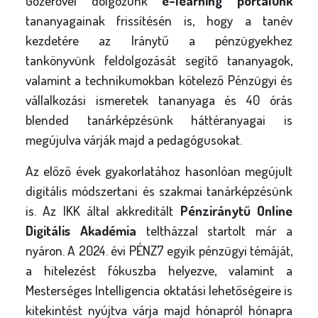
Gőzerővel dolgozunk
e-learning portálunk
tananyagainak frissítésén is, hogy a tanév
kezdetére az Iránytű a pénzügyekhez
tankönyvünk feldolgozását segítő tananyagok,
valamint a technikumokban kötelező Pénzügyi és
vállalkozási ismeretek tananyaga és 40 órás
blended tanárképzésünk háttéranyagai is
megújulva várják majd a pedagógusokat.
Az előző évek gyakorlatához hasonlóan megújult
digitális módszertani és szakmai tanárképzésünk
is. Az IKK által akkreditált
Pénziránytű Online
Digitális Akadémia
teltházzal startolt már a
nyáron. A 2024. évi PÉNZ7 egyik pénzügyi témáját,
a hitelezést fókuszba helyezve, valamint a
Mesterséges Intelligencia oktatási lehetőségeire is
kitekintést nyújtva várja majd hónapról hónapra