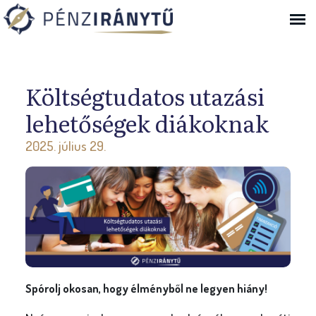
Ugrás a navigációhoz
Költségtudatos utazási
lehetőségek diákoknak
2025. július 29.
Spórolj okosan, hogy élményből ne legyen hiány!