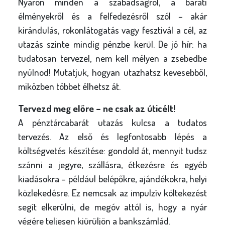
Nyáron minden a szabadságról, a baráti
élményekről és a felfedezésről szól – akár
kirándulás, rokonlátogatás vagy fesztivál a cél, az
utazás szinte mindig pénzbe kerül. De jó hír: ha
tudatosan tervezel, nem kell mélyen a zsebedbe
nyúlnod! Mutatjuk, hogyan utazhatsz kevesebből,
miközben többet élhetsz át.
Tervezd meg előre – ne csak az úticélt!
A pénztárcabarát utazás kulcsa a tudatos
tervezés. Az első és legfontosabb lépés a
költségvetés készítése: gondold át, mennyit tudsz
szánni a jegyre, szállásra, étkezésre és egyéb
kiadásokra – például belépőkre, ajándékokra, helyi
közlekedésre. Ez nemcsak az impulzív költekezést
segít elkerülni, de megóv attól is, hogy a nyár
végére teljesen kiürüljön a bankszámlád.