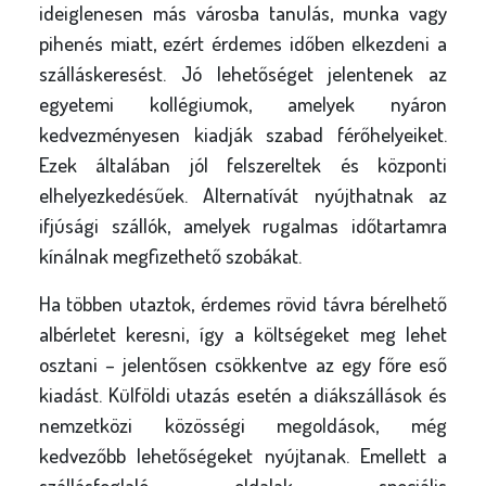
ideiglenesen más városba tanulás, munka vagy
pihenés miatt, ezért érdemes időben elkezdeni a
szálláskeresést. Jó lehetőséget jelentenek az
egyetemi kollégiumok, amelyek nyáron
kedvezményesen kiadják szabad férőhelyeiket.
Ezek általában jól felszereltek és központi
elhelyezkedésűek. Alternatívát nyújthatnak az
ifjúsági szállók, amelyek rugalmas időtartamra
kínálnak megfizethető szobákat.
Ha többen utaztok, érdemes rövid távra bérelhető
albérletet keresni, így a költségeket meg lehet
osztani – jelentősen csökkentve az egy főre eső
kiadást. Külföldi utazás esetén a diákszállások és
nemzetközi közösségi megoldások, még
kedvezőbb lehetőségeket nyújtanak. Emellett a
szállásfoglaló oldalak speciális