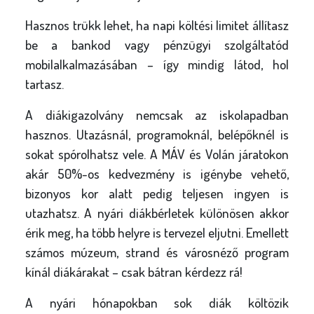
Hasznos trükk lehet, ha napi költési limitet állítasz
be a bankod vagy pénzügyi szolgáltatód
mobilalkalmazásában – így mindig látod, hol
tartasz.
A diákigazolvány nemcsak az iskolapadban
hasznos. Utazásnál, programoknál, belépőknél is
sokat spórolhatsz vele. A MÁV és Volán járatokon
akár 50%-os kedvezmény is igénybe vehető,
bizonyos kor alatt pedig teljesen ingyen is
utazhatsz. A nyári diákbérletek különösen akkor
érik meg, ha több helyre is tervezel eljutni. Emellett
számos múzeum, strand és városnéző program
kínál diákárakat – csak bátran kérdezz rá!
A nyári hónapokban sok diák költözik