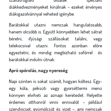
diákkedvezményeket kínálnak – ezeket érvényes
diákigazolvánnyal veheted igénybe.
Barátokkal utazni nemcsak hangulatosabb,
hanem olcsóbb is. Együtt könnyebben lehet sátrat
bérelni, ifjúsági szállásokat találni, vagy
telekocsival utazni. Fontos azonban előre
egyeztetni, és mindig megbízható sofőrrel és
barátokkal indulni útnak.
Apró spórolás, nagy nyereség
Napi szinten is sokat számít, hogyan költesz. Egy-
egy kóla, péksüti vagy gyorséttermi menü
könnyen elviheti az aznapi keretedet. Helyette
érdemes otthonról vinni ennivalót – például
szendvicset, gyümölcsöt és vizet –, ami nemcsak