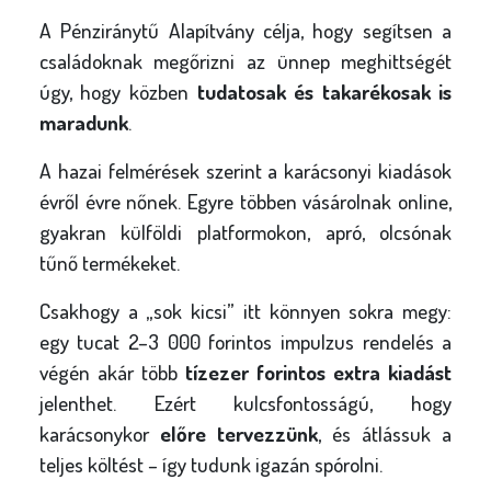
A Pénziránytű Alapítvány célja, hogy segítsen a
családoknak megőrizni az ünnep meghittségét
úgy, hogy közben
tudatosak és takarékosak is
maradunk
.
A hazai felmérések szerint a karácsonyi kiadások
évről évre nőnek. Egyre többen vásárolnak online,
gyakran külföldi platformokon, apró, olcsónak
tűnő termékeket.
Csakhogy a „sok kicsi” itt könnyen sokra megy:
egy tucat 2–3 000 forintos impulzus rendelés a
végén akár több
tízezer forintos extra kiadást
jelenthet. Ezért kulcsfontosságú, hogy
karácsonykor
előre tervezzünk
, és átlássuk a
teljes költést – így tudunk igazán spórolni.