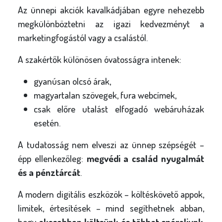
Az ünnepi akciók kavalkádjában egyre nehezebb
megkülönböztetni az igazi kedvezményt a
marketingfogástól vagy a csalástól.
A szakértők különösen óvatosságra intenek:
gyanúsan olcsó árak,
magyartalan szövegek, fura webcímek,
csak előre utalást elfogadó webáruházak
esetén.
A tudatosság nem elveszi az ünnep szépségét –
épp ellenkezőleg:
megvédi a család nyugalmát
és a pénztárcát
.
A modern digitális eszközök – költéskövető appok,
limitek, értesítések – mind segíthetnek abban,
hogy
okosabban költsünk és többet spóroljunk
,