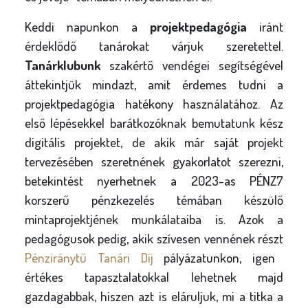
Keddi napunkon a
projektpedagógia
iránt
érdeklődő tanárokat várjuk szeretettel.
Tanárklubunk
szakértő vendégei segítségével
áttekintjük mindazt, amit érdemes tudni a
projektpedagógia hatékony használatához. Az
első lépésekkel barátkozóknak bemutatunk kész
digitális projektet, de akik már saját projekt
tervezésében szeretnének gyakorlatot szerezni,
betekintést nyerhetnek a 2023-as PÉNZ7
korszerű pénzkezelés témában készülő
mintaprojektjének munkálataiba is. Azok a
pedagógusok pedig, akik szívesen vennének részt
Pénziránytű Tanári Díj
pályázatunkon, igen
értékes tapasztalatokkal lehetnek majd
gazdagabbak, hiszen azt is eláruljuk, mi a titka a