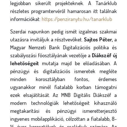
legjobban sikerült projekteknek. A Tanárklub
részletes programtervéről hamarosan itt találnak
információkat:
https://penziranytu.hu/tanarklub
Szerdai napunkon pedig ismét izgalmas szakmai
utazásra invitáljuk a résztvevőket.
Sajtos Péter,
a
Magyar Nemzeti Bank Digitalizációs politika és
szabályozási főosztályának vezetője a
Diákszéf új
lehetőségeit
mutatja majd be előadásában. A
pénzügyi és digitalizációs ismeretek megléte
minden korosztályban fontos, érdemes
ugyanakkor minél fiatalabb korban támogatni
ezek elsajátítását. Az MNB Digitális Diákszéf a
modern technológiák lehetőségeit kihasználó
megtakarítási és pénzügyi ismeretterjesztő
ingyenes mobilapplikáció, célzottan a fiatalabb, 8-
14 éves korosztályok és családjuk számára. Az