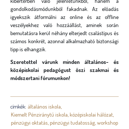
kibertérben való jelenlétünkből, hanem a
gondolkodásmódunkból fakadnak. Az előadás
igyekszik átformálni az online és az offline
veszélyekhez való hozzáállást, aminek során
bemutatásra kerül néhány elterjedt csalástípus és
számos konkrét, azonnal alkalmazható biztonsági
tipp is elhangzik.
Szeretettel várunk minden általános- és
középiskolai pedagógust őszi szakmai és
módszertani fórumunkon!
címkék:
általános iskola
Kiemelt Pénziránytű iskola
középiskolai hálózat
pénzügyi oktatás
pénzügyi tudatosság
workshop