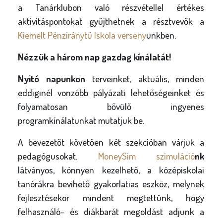
a Tanárklubon való részvétellel értékes
aktivitáspontokat gyűjthetnek a résztvevők a
Kiemelt Pénziránytű Iskola verseny
ünkben.
Nézzük a három nap gazdag kínálatát!
Nyitó napunkon
terveinket, aktuális, minden
eddiginél vonzóbb pályázati lehetőségeinket és
folyamatosan bővülő ingyenes
programkínálatunkat mutatjuk be.
A bevezetőt követően két szekcióban várjuk a
pedagógusokat.
MoneySim szimuláció
nk
látványos, könnyen kezelhető, a középiskolai
tanórákra bevihető gyakorlatias eszköz, melynek
fejlesztésekor mindent megtettünk, hogy
felhasználó- és diákbarát megoldást adjunk a