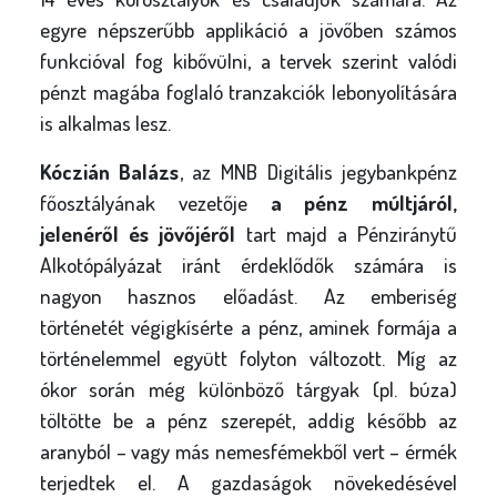
egyre népszerűbb applikáció a jövőben számos
funkcióval fog kibővülni, a tervek szerint valódi
pénzt magába foglaló tranzakciók lebonyolítására
is alkalmas lesz.
Kóczián Balázs
, az MNB Digitális jegybankpénz
főosztályának vezetője
a pénz múltjáról,
jelenéről és jövőjéről
tart majd a Pénziránytű
Alkotópályázat iránt érdeklődők számára is
nagyon hasznos előadást. Az emberiség
történetét végigkísérte a pénz, aminek formája a
történelemmel együtt folyton változott. Míg az
ókor során még különböző tárgyak (pl. búza)
töltötte be a pénz szerepét, addig később az
aranyból – vagy más nemesfémekből vert – érmék
terjedtek el. A gazdaságok növekedésével