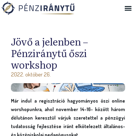
Ugrás a navigációhoz
Jövő a jelenben –
Pénziránytű őszi
workshop
2022. október 26.
Már indul a regisztráció hagyományos őszi online
worshopunkra, ahol november 14-16- között három
délutánon keresztül várjuk szeretettel a pénzügyi
tudatosság fejlesztése iránt elkötelezett általános-
és középiskolai pedagógusokat.