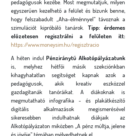
pedagógusok kezébe. Most megmutatjuk, milyen
egyszerűen kezelhető a felület és bízunk benne,
hogy felszabadult „Aha-élménnyel” távoznak a
szimulációt kipróbáló tanárok.
Tipp: érdemes
előzetesen regisztrálni a felületen itt:
https://www.moneysim.hu/regisztracio
A héten indul
Pénziránytű Alkotópályázatunk
is, melyhez hétfői másik szekciónkban
kihagyhatatlan segítséget kapnak azok a
pedagógusok, akik kreatív eszközzel
gazdagítanák tanóráikat. A diákoknak is
megmutatható infografika - és plakátkészítő
digitális alkalmazások megismerésével
sikeresebben indulhatnak diákjaik az
Alkotópályázaton miközben „A pénz múltja, jelene
és jövője” témában mélyedhetnek el.