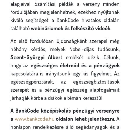
alapjaival. Számítási példák a verseny minden
fordulójában megjelenhetnek, ezekhez nyújtanak
kiváló segítséget a BankCode hivatalos oldalán
található
webináriumok és felkészítő videók.
Az első fordulóban újdonságként szerepel még
néhány kérdés, melyek Nobel-díjas tudósunk,
Szent-Györgyi Albert
emlékét idézik. Célunk,
hogy az
egészséges életmód és a pénzügyek
kapcsolatára is irányítsunk egy kis figyelmet. Az
egészségpénztárak, az egészségbiztosítások
szerepét és a pénzügyi egészség alapfogalmait
járhatják körbe a diákok a témán keresztül.
A BankCode középiskolás pénzügyi versenyre
a
www.bankcode.hu
oldalon lehet jelentkezni.
A
honlapon rendelkezésre álló segédanyagok és a