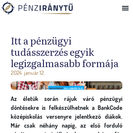
Ugrás a navigációhoz
Itt a pénzügyi
tudásszerzés egyik
legizgalmasabb formája
2024. január 12.
Az életük során rájuk váró pénzügyi
döntésekre is felkészülhetnek a BankCode
középiskolás versenyre jelentkező diákok.
Már csak néhány napig, az első forduló