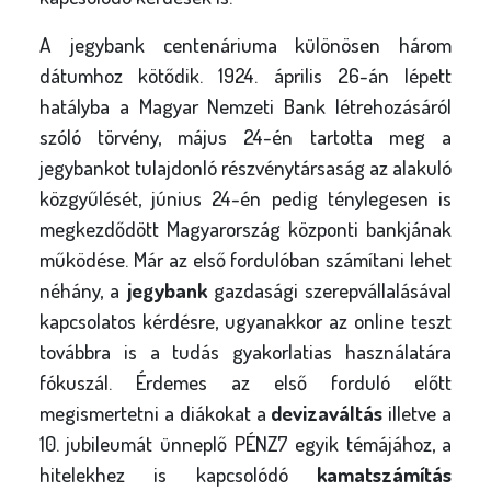
A jegybank centenáriuma különösen három
dátumhoz kötődik. 1924. április 26-án lépett
hatályba a Magyar Nemzeti Bank létrehozásáról
szóló törvény, május 24-én tartotta meg a
jegybankot tulajdonló részvénytársaság az alakuló
közgyűlését, június 24-én pedig ténylegesen is
megkezdődött Magyarország központi bankjának
működése. Már az első fordulóban számítani lehet
néhány, a
jegybank
gazdasági szerepvállalásával
kapcsolatos kérdésre, ugyanakkor az online teszt
továbbra is a tudás gyakorlatias használatára
fókuszál. Érdemes az első forduló előtt
megismertetni a diákokat a
devizaváltás
illetve a
10. jubileumát ünneplő PÉNZ7 egyik témájához, a
hitelekhez is kapcsolódó
kamatszámítás