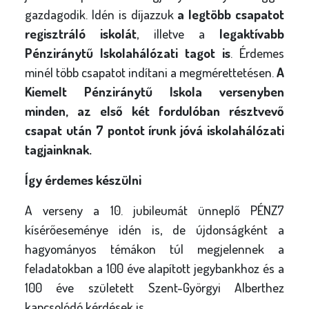
gazdagodik. Idén is díjazzuk
a legtöbb csapatot
regisztráló iskolát
, illetve a
legaktívabb
Pénziránytű Iskolahálózati tagot is
. Érdemes
minél több csapatot indítani a megmérettetésen.
A
Kiemelt Pénziránytű Iskola versenyben
minden, az első két fordulóban résztvevő
csapat után 7 pontot írunk jóvá iskolahálózati
tagjainknak.
Így érdemes készülni
A verseny a 10. jubileumát ünneplő PÉNZ7
kísérőeseménye idén is, de újdonságként a
hagyományos témákon túl megjelennek a
feladatokban a 100 éve alapított jegybankhoz és a
100 éve született Szent-Györgyi Alberthez
kapcsolódó kérdések is.