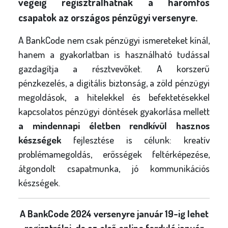
végéig regisztrálhatnak a háromfős
csapatok az országos pénzügyi versenyre
.
A BankCode nem csak pénzügyi ismereteket kínál,
hanem a gyakorlatban is használható tudással
gazdagítja a résztvevőket. A korszerű
pénzkezelés, a digitális biztonság, a zöld pénzügyi
megoldások, a hitelekkel és befektetésekkel
kapcsolatos pénzügyi döntések gyakorlása mellett
a mindennapi életben rendkívül hasznos
készségek
fejlesztése is célunk: kreatív
problémamegoldás, erősségek feltérképezése,
átgondolt csapatmunka, jó kommunikációs
készségek.
A BankCode 2024 versenyre január 19-ig lehet
regisztrálni, de az első online forduló január