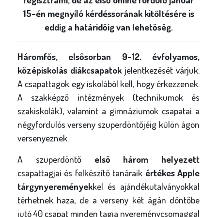
15-én megnyíló kérdéssorának kitöltésére is
eddig a határidőig van lehetőség.
Háromfős, elsősorban 9-12. évfolyamos,
középiskolás diákcsapatok
jelentkezését várjuk.
A csapattagok egy iskolából kell, hogy érkezzenek.
A szakképző intézmények (technikumok és
szakiskolák), valamint a gimnáziumok csapatai a
négyfordulós verseny szuperdöntőjéig külön ágon
versenyeznek.
A szuperdöntő
első három helyezett
csapattagjai és felkészítő tanáraik
értékes Apple
tárgynyeremények
kel és ajándékutalványokkal
térhetnek haza, de a verseny két ágán döntőbe
jutó 40 csapat minden tagja nyereménycsomaggal