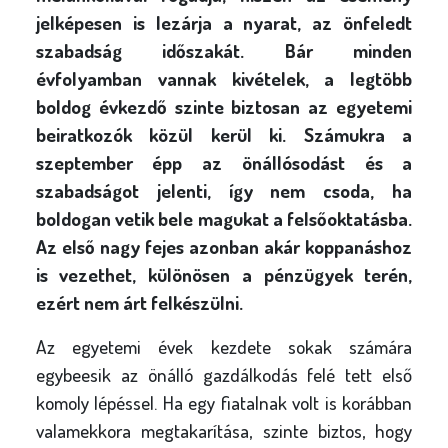
l
jelképesen is lezárja a nyarat, az önfeledt
y
szabadság időszakát. Bár minden
évfolyamban vannak kivételek, a legtöbb
boldog évkezdő szinte biztosan az egyetemi
beiratkozók közül kerül ki. Számukra a
szeptember épp az önállósodást és a
szabadságot jelenti, így nem csoda, ha
boldogan vetik bele magukat a felsőoktatásba.
Az első nagy fejes azonban akár koppanáshoz
is vezethet, különösen a pénzügyek terén,
ezért nem árt felkészülni.
Az egyetemi évek kezdete sokak számára
egybeesik az önálló gazdálkodás felé tett első
komoly lépéssel. Ha egy fiatalnak volt is korábban
valamekkora megtakarítása, szinte biztos, hogy