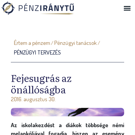
Ugrás a navigációhoz
J
Értem a pénzem
Pénzügyi tanácsok
/
/
e
PÉNZÜGYI TERVEZÉS
l
e
n
Fejesugrás az
l
önállóságba
e
2016. augusztus 30.
g
i
h
Az iskolakezdést a diákok többsége némi
e
melankóliával fogadja, hiszen az esemény