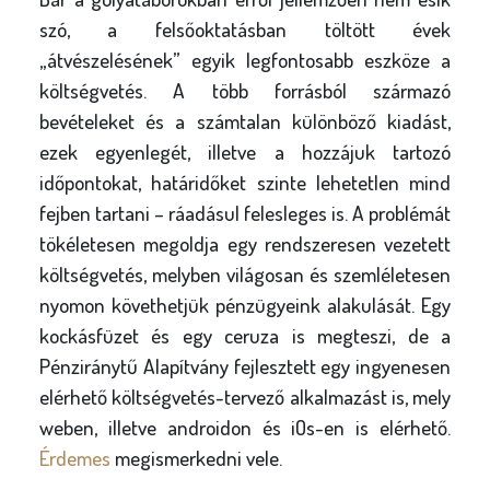
szó, a felsőoktatásban töltött évek
„átvészelésének” egyik legfontosabb eszköze a
költségvetés. A több forrásból származó
bevételeket és a számtalan különböző kiadást,
ezek egyenlegét, illetve a hozzájuk tartozó
időpontokat, határidőket szinte lehetetlen mind
fejben tartani – ráadásul felesleges is. A problémát
tökéletesen megoldja egy rendszeresen vezetett
költségvetés, melyben világosan és szemléletesen
nyomon követhetjük pénzügyeink alakulását. Egy
kockásfüzet és egy ceruza is megteszi, de a
Pénziránytű Alapítvány fejlesztett egy ingyenesen
elérhető költségvetés-tervező alkalmazást is, mely
weben, illetve androidon és iOs-en is elérhető.
Érdemes
megismerkedni vele.