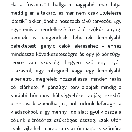
Ha a frissensült hallgató nagyjából már látja,
meddig ér a takaró, és már nem csak „túlélésre
játszik”, akkor jöhet a hosszabb távú tervezés. Egy
egyetemista rendelkezésére álló szűkös anyagi
keretek is elegendőek lehetnek komolyabb
befektetést igénylő célok eléréséhez – ehhez
mindössze következetességre és egy jó pénzügyi
tervre van szükség. Legyen szó egy nyári
utazásról, egy robogóról vagy egy komolyabb
albérletről, megfelelő hozzáállással minden reális
cél elérhető. A pénzügyi terv alapjait mindig a
korábbi hónapok költségvetései adják; ezekből
kiindulva kiszámolhatjuk, hol tudunk lefaragni a
kiadásokból, s így mennyi idő alatt gyűlik össze a
célunk eléréséhez szükséges összeg. Ezek után
csak rajta kell maradnunk az önmagunk számára