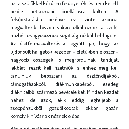
azt a szülőkkel közösen felügyelték, és nem kellett
belőle hétköznapi önellátásra költeni. A
felsőoktatásba belépve ez szinte azonnal
megváltozik, hiszen sokan elköltöznek a szülői
házból, és igyekeznek segítség nélkül boldogulni.
Az életforma-változással együtt jár, hogy az
újdonsült hallgatók kezében – életükben először –
nagyobb összegek is megfordulnak: tandíjat,
lakbért, rezsit kell fizetniük, s ehhez meg kell
tanulniuk beosztani az ösztöndíjakból,
támogatásokból, diákmunkabérből, esetleg
diákhitelből származó bevételeiket. Minden kezdet
nehéz, de azok, akik eddig legfeljebb a
zsebpénzükből gazdálkodtak, ekkor igazán
komoly kihívásnak néznek elébe.
Bár a gólyatáborokban erről jellemzően nem esik