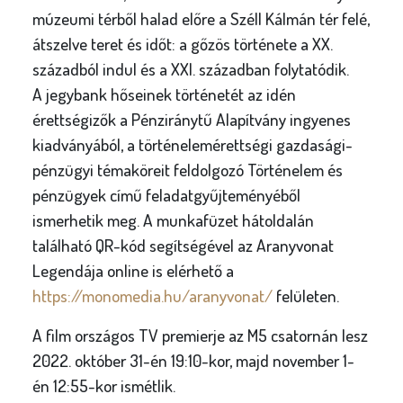
múzeumi térből halad előre a Széll Kálmán tér felé,
átszelve teret és időt: a gőzös története a XX.
századból indul és a XXI. században folytatódik.
A jegybank hőseinek történetét az idén
érettségizők a Pénziránytű Alapítvány ingyenes
kiadványából, a történelemérettségi gazdasági-
pénzügyi témaköreit feldolgozó Történelem és
pénzügyek című feladatgyűjteményéből
ismerhetik meg. A munkafüzet hátoldalán
található QR-kód segítségével az Aranyvonat
Legendája online is elérhető a
https://monomedia.hu/aranyvonat/
felületen.
A film országos TV premierje az M5 csatornán lesz
2022. október 31-én 19:10-kor, majd november 1-
én 12:55-kor ismétlik.