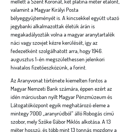
mellett a Szent Koronát, két platina méter etalont,
valamint a Magyar Királyi Posta
bélyeggyűjteményét is. A kincsekkel együtt utazó
jegybanki alkalmazottak életük árán is
megakadályozták volna a magyar aranytartalék
náci vagy szovjet kézre kerülését, így az
fedezetként szolgálhatott arra, hogy 1946.
augusztus 1-én megszülethessen jelenkori
hivatalos fizetőeszközünk, a forint.
Az Aranyvonat története kiemelten fontos a
Magyar Nemzeti Bank számára, éppen ezért az
idén márciusban nyílt Magyar Pénzmúzeum és
Látogatóközpont egyik meghatározó eleme a
mintegy 7000 „aranyrúdból” álló Robogás című
szobor, mely Szőke Gábor Miklós alkotása. A 13
méter hosszú, és több mint 13 tonnás mozdony a