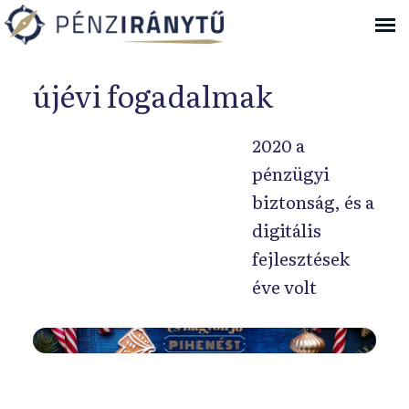
Ugrás a navigációhoz
újévi fogadalmak
2020 a
pénzügyi
biztonság, és a
digitális
fejlesztések
éve volt
Ú
j
a