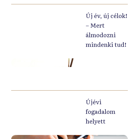
b
b
Új év, új célok!
s
– Mert
i
álmodozni
k
mindenki tud!
e
r
A
e
n
s
a
,
p
k
t
i
Újévi
á
h
fogadalom
r
í
helyett
f
v
o
á