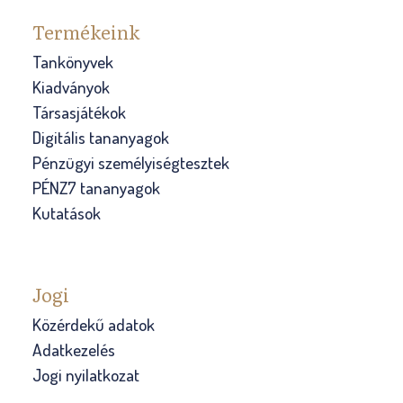
k
Termékeink
o
Tankönyvek
z
Kiadványok
o
Társasjátékok
t
Digitális tananyagok
t
Pénzügyi személyiségtesztek
d
PÉNZ7 tananyagok
i
Kutatások
á
k
j
a
Jogi
i
Közérdekű adatok
v
Adatkezelés
a
Jogi nyilatkozat
l