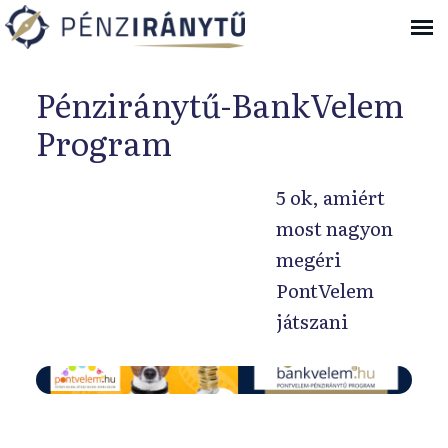
Ugrás a navigációhoz
Pénziránytű-BankVelem
Program
5 ok, amiért
most nagyon
megéri
PontVelem
játszani
H
a
e