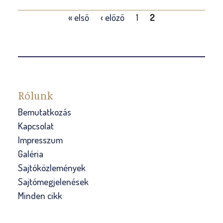
d
O
« első
‹ előző
1
2
d
l
i
d
g
a
m
l
é
a
g
Rólunk
k
n
Bemutatkozás
e
Kapcsolat
m
Impresszum
c
Galéria
s
Sajtóközlemények
a
Sajtómegjelenések
t
Minden cikk
l
a