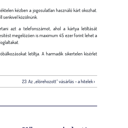
letéktelen kézben a jogosulatlan használó kárt okozhat.
l senkivel közölnünk.
tani azt a telefonszámot, ahol a kártya letiltását
tesítést megelőzően is maximum 45 ezer forint lehet a
oglaltakat.
álkozásokat letiltja. A harmadik sikertelen kísérlet
23. Az „előrehozott” vásárlás – a hitelek ›