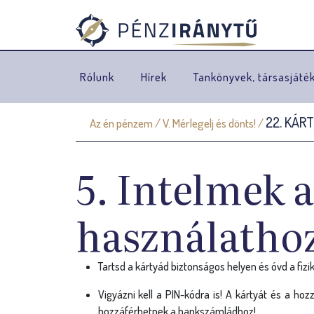
Rólunk
Hírek
Tankönyvek, társasjáté
22. KÁR
Az én pénzem
/
V. Mérlegelj és dönts!
/
J
e
5. Intelmek 
l
e
használatho
n
l
Tartsd a kártyád biztonságos helyen és óvd a fizi
e
Vigyázni kell a PIN-kódra is! A kártyát és a ho
hozzáférhetnek a bankszámládhoz!