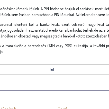
ásárláskor kérhetik tőlünk. A PIN kódot ne áruljuk el senkinek, mert il
lünk, sem írásban, sem szóban a PIN kódunkat. Azt Interneten sem kel
 azonnal jelenteni kell a bankunknak, ezért célszerű magunknál tar
tya jogosulatlan használatából eredő kár a bankodat terheli, de az ér
szándékosan okoztad, vagy megszegted a bankkal kötött szerződésben f
 a tranzakciót a berendezés (ATM vagy POS) elutasítja, a további prób
ja.
fel