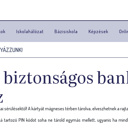
Ugrás a navigációhoz
kok
Iskolahálózat
Bázisiskola
Képzések
Onli
TYÁZZUNK!
a biztonságos ban
z
kai sérülésektől! A kártyát mágneses térben tárolva, elveszhetnek a rajta
zzá tartozó PIN kódot soha ne tárold egymás mellett, ugyanis ha mind