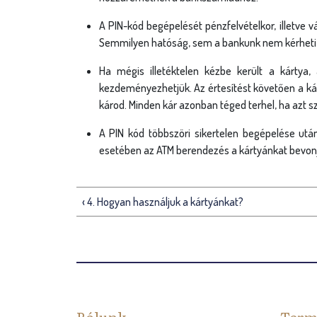
g
A PIN-kód begépelését pénzfelvételkor, illetve v
i
Semmilyen hatóság, sem a bankunk nem kérheti tő
h
Ha mégis illetéktelen kézbe került a kártya,
e
kezdeményezhetjük. Az értesítést követően a kár
károd. Minden kár azonban téged terhel, ha azt 
l
A PIN kód többszöri sikertelen begépelése után
y
esetében az ATM berendezés a kártyánkat bevon
‹ 4. Hogyan használjuk a kártyánkat?