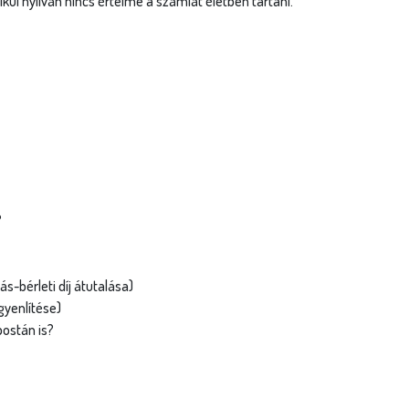
l nyilván nincs értelme a számlát életben tartani.
?
s-bérleti díj átutalása)
gyenlítése)
ostán is?