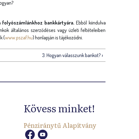
hogyan?
 folyószámlánkhoz bankkártyára.
Ebből kiindulva
kok általános szerződéses vagy üzleti feltételeiben
k (
www.pszaf.hu
) honlapján is tájékozódni.
3. Hogyan válasszunk bankot? ›
Kövess minket!
Pénziránytű Alapítvány