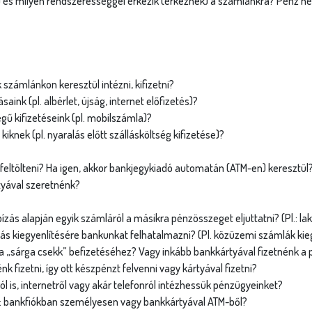
 milyen rendszerességgel érkezik (érkeznek) a számlánkra? Pénz nélkü
számlánkon keresztül intézni, kifizetni?
ink (pl. albérlet, újság, internet előfizetés)?
ű kifizetéseink (pl. mobilszámla)?
kiknek (pl. nyaralás előtt szállásköltség kifizetése)?
feltölteni? Ha igen, akkor bankjegykiadó automatán (ATM-en) keresztül
tyával szeretnénk?
s alapján egyik számláról a másikra pénzösszeget eljuttatni? (Pl.: laká
s kiegyenlítésére bankunkat felhatalmazni? (Pl. közüzemi számlák kie
 „sárga csekk” befizetéséhez? Vagy inkább bankkártyával fizetnénk a p
k fizetni, így ott készpénzt felvenni vagy kártyával fizetni?
l is, internetről vagy akár telefonról intézhessük pénzügyeinket?
: bankfiókban személyesen vagy bankkártyával ATM-ből?