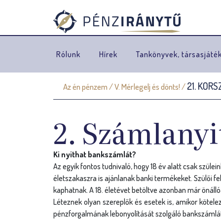
Rólunk
Hírek
Tankönyvek, társasjáté
21. KOR
Az én pénzem
/
V. Mérlegelj és dönts!
/
J
e
2. Számlanyit
l
e
Ki nyithat bankszámlát?
n
Az egyik fontos tudnivaló, hogy 18 év alatt csak szül
életszakaszra is ajánlanak banki termékeket. Szülői f
l
kaphatnak. A 18. életévet betöltve azonban már önáll
Léteznek olyan szereplők és esetek is, amikor kötelez
e
pénzforgalmának lebonyolítását szolgáló bankszámlá