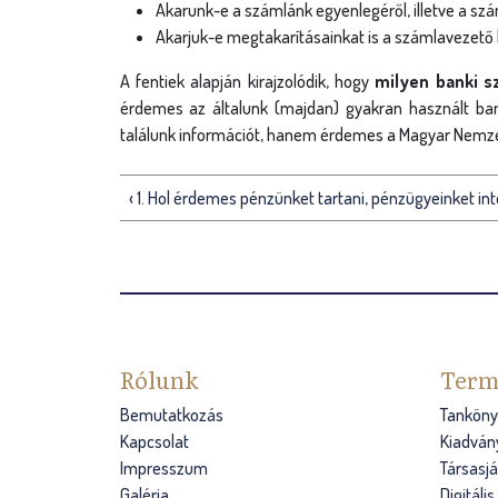
Akarunk-e a számlánk egyenlegéről, illetve a sz
Akarjuk-e megtakarításainkat is a számlavezető 
A fentiek alapján kirajzolódik, hogy
milyen banki s
érdemes az általunk (majdan) gyakran használt bank
találunk információt, hanem érdemes a Magyar Nemze
‹ 1. Hol érdemes pénzünket tartani, pénzügyeinket int
Rólunk
Term
Bemutatkozás
Tanköny
Kapcsolat
Kiadván
Impresszum
Társasj
Galéria
Digitáli