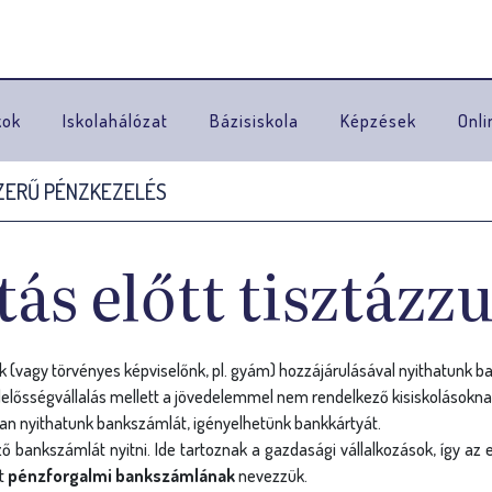
Ugrás a navigációhoz
kok
Iskolahálózat
Bázisiskola
Képzések
Onli
SZERŰ PÉNZKEZELÉS
ás előtt tisztázz
eink (vagy törvényes képviselőnk, pl. gyám) hozzájárulásával nyithatunk
elelősségvállalás mellett a jövedelemmel nem rendelkező kisiskolásoknak
óan nyithatunk bankszámlát, igényelhetünk bankkártyát.
ő bankszámlát nyitni. Ide tartoznak a gazdasági vállalkozások, így az 
t
pénzforgalmi bankszámlának
nevezzük.