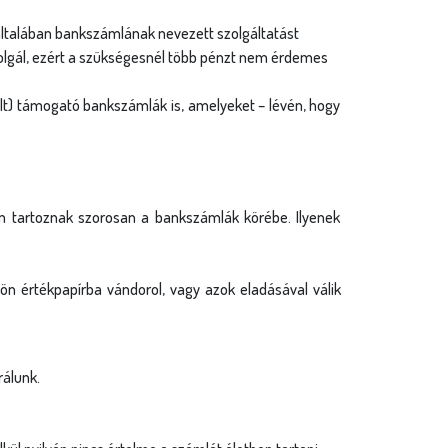
g általában bankszámlának nevezett szolgáltatást
zolgál, ezért a szükségesnél több pénzt nem érdemes
elt) támogató bankszámlák is, amelyeket – lévén, hogy
em tartoznak szorosan a bankszámlák körébe. Ilyenek
ön értékpapírba vándorol, vagy azok eladásával válik
rálunk.