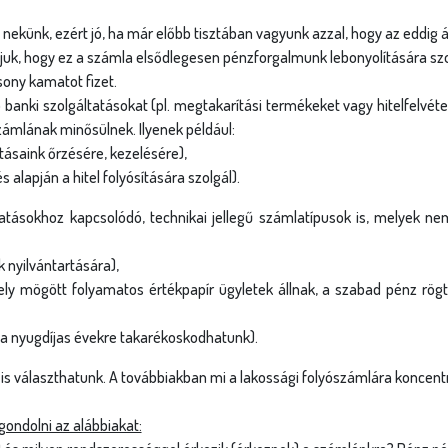
el nekünk, ezért jó, ha már előbb tisztában vagyunk azzal, hogy az eddi
djuk, hogy ez a számla elsődlegesen pénzforgalmunk lebonyolítására s
csony kamatot fizet.
anki szolgáltatásokat (pl. megtakarítási termékeket vagy hitelfelvét
zámlának minősülnek. Ilyenek például:
ásaink őrzésére, kezelésére),
alapján a hitel folyósítására szolgál).
tatásokhoz kapcsolódó, technikai jellegű számlatípusok is, melyek n
 nyilvántartására),
ly mögött folyamatos értékpapír ügyletek állnak, a szabad pénz rögt
 a nyugdíjas évekre takarékoskodhatunk).
 is választhatunk. A továbbiakban mi a lakossági folyószámlára koncent
gondolni az alábbiakat: