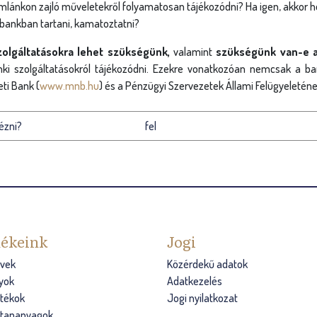
ámlánkon zajló műveletekről folyamatosan tájékozódni? Ha igen, akkor 
bankban tartani, kamatoztatni?
zolgáltatásokra lehet szükségünk,
valamint
szükségünk van-e a
i szolgáltatásokról tájékozódni. Ezekre vonatkozóan nemcsak a ban
ti Bank (
www.mnb.hu
) és a Pénzügyi Szervezetek Állami Felügyeleténe
ézni?
fel
ékeink
Jogi
vek
Közérdekű adatok
yok
Adatkezelés
átékok
Jogi nyilatkozat
s tananyagok