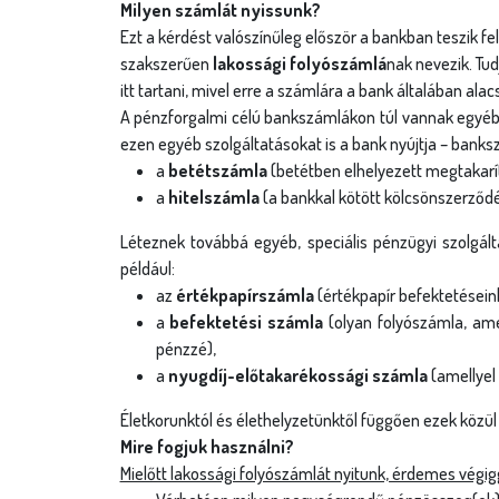
g
Milyen számlát nyissunk?
Ezt a kérdést valószínűleg először a bankban teszik f
i
szakszerűen
lakossági folyószámlá
nak nevezik. Tu
h
itt tartani, mivel erre a számlára a bank általában ala
A pénzforgalmi célú bankszámlákon túl vannak egyéb b
e
ezen egyéb szolgáltatásokat is a bank nyújtja – banks
a
betétszámla
(betétben elhelyezett megtakarít
l
a
hitelszámla
(a bankkal kötött kölcsönszerződés 
y
Léteznek továbbá egyéb, speciális pénzügyi szolgál
például:
az
értékpapírszámla
(értékpapír befektetéseink
a
befektetési számla
(olyan folyószámla, ame
pénzzé),
a
nyugdíj-előtakarékossági számla
(amellyel
Életkorunktól és élethelyzetünktől függően ezek közül
Mire fogjuk használni?
Mielőtt lakossági folyószámlát nyitunk, érdemes végig