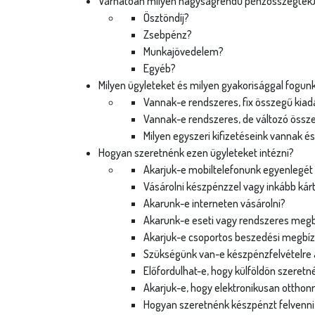
Várhatóan milyen nagyságrendű pénzösszeg(ek) és
Ösztöndíj?
Zsebpénz?
Munkajövedelem?
Egyéb?
Milyen ügyleteket és milyen gyakorisággal fogunk 
Vannak-e rendszeres, fix összegű kiadása
Vannak-e rendszeres, de változó összeg
Milyen egyszeri kifizetéseink vannak és 
Hogyan szeretnénk ezen ügyleteket intézni?
Akarjuk-e mobiltelefonunk egyenlegét 
Vásárolni készpénzzel vagy inkább kár
Akarunk-e interneten vásárolni?
Akarunk-e eseti vagy rendszeres megbízá
Akarjuk-e csoportos beszedési megbízá
Szükségünk van-e készpénzfelvételre a
Előfordulhat-e, hogy külföldön szeretnén
Akarjuk-e, hogy elektronikusan otthonró
Hogyan szeretnénk készpénzt felvenni