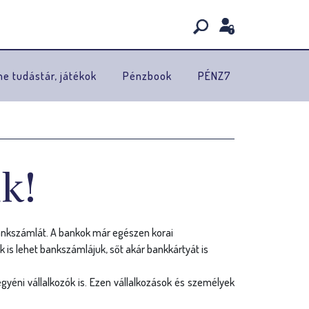
ne tudástár, játékok
Pénzbook
PÉNZ7
uk!
 bankszámlát. A bankok már egészen korai
 is lehet bankszámlájuk, sőt akár bankkártyát is
egyéni vállalkozók is. Ezen vállalkozások és személyek