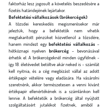
faktorház lesz jogosult a követelés beszedésére a
fizetés határidejének lejártakor.
Befektetési vállalkozások (brókercégek)
A tőzsdei kereskedés megismerésekor már
jeleztük, hogy a befektetők nem vihetik
megtakarított pénzüket közvetlenül a tőzsdére,
hanem mindezt egy
befektetési vállalkozás
–
hétköznapi nyelven
brókercég
– bevonásával
érhetik el. A brókercégeknél minden ügyfélnek -
így 18. életévedet betöltve akár neked is - számlát
kell nyitnia, és a cég megbízást vállal az adott
értékpapír vételére vagy eladására. Ha vásárolni
szeretnénk, akkor természetesen a venni kívánt
értékpapír ellenértékének is a számlánkon kell
lennie. A befektetők a brókercég által nyújtott
szolgáltatásért jutalékot fizetnek, amiből a