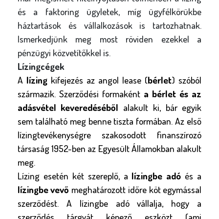
l
és a faktoring ügyletek, míg ügyfélkörükbe
y
háztartások és vállalkozások is tartozhatnak.
Ismerkedjünk meg most röviden ezekkel a
pénzügyi közvetítőkkel is.
Lízingcégek
A
lízing
kifejezés az angol lease (
bérlet
) szóból
származik. Szerződési formaként
a bérlet és az
adásvétel keveredéséből
alakult ki, bár egyik
sem található meg benne tiszta formában. Az első
lízingtevékenységre szakosodott finanszírozó
társaság 1952-ben az Egyesült Államokban alakult
meg.
Lízing esetén két szereplő, a
lízingbe adó
és a
lízingbe vevő
meghatározott időre köt egymással
szerződést. A lízingbe adó vállalja, hogy a
szerződés tárgyát képező eszközt (ami