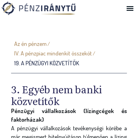
Ugrás a navigációhoz
J
Az én pénzem
/
e
IV. A pénzpiac mindenkit összeköt
/
l
19. A PÉNZÜGYI KÖZVETÍTŐK
e
n
l
3. Egyéb nem banki
e
közvetítők
g
Pénzügyi vállalkozások (lízingcégek és
i
faktorházak)
h
A pénzügyi vállalkozások tevékenységi körébe a
e
már megismert hitelnyújtáson túlmenően a lízing