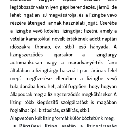
legtöbbször valamilyen gépi berendezés, jármű, de
lehet ingatlan is) megvásárolja, és a lízingbe vevő
részére átengedi annak használati jogát. Cserébe
a lízingbe vevő köteles lízingdíjat fizetni, amely a
vételár kamatokkal növelt értékének adott naptári
időszakra (hónap, év, stb.) eső hányada. A
lízingszerződés lejártakor a lízingtárgy
automatikusan vagy a maradványérték
(ami
általában a lízingtárgy használt piaci árának felel
meg)
megfizetése ellenében a lízingbe vevő
tulajdonába kerülhet, attól függően, hogy hogyan
állapodtak meg a lízingszerződés megkötésekor. A
lízing több kiegészítő szolgáltatást is magában
foglalhat (pl.: biztosítás, szállítás, stb.).
Alapvetően két lízingformát különböztetünk meg:
Pénzügyi lízing
esetén a lízingtársaság