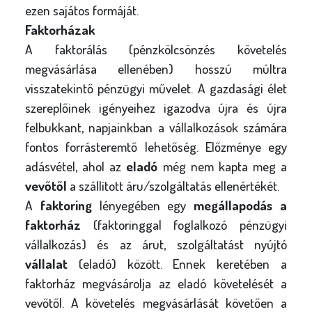
ezen sajátos formáját.
Faktorházak
A faktorálás (pénzkölcsönzés követelés
megvásárlása ellenében) hosszú múltra
visszatekintő pénzügyi művelet. A gazdasági élet
szereplőinek igényeihez igazodva újra és újra
felbukkant, napjainkban a vállalkozások számára
fontos forrásteremtő lehetőség. Előzménye egy
adásvétel, ahol az
eladó
még nem kapta meg a
vevőtől
a szállított áru/szolgáltatás ellenértékét.
A
faktoring
lényegében egy
megállapodás
a
faktorház
(faktoringgal foglalkozó pénzügyi
vállalkozás) és az árut, szolgáltatást nyújtó
vállalat
(eladó) között. Ennek keretében a
faktorház megvásárolja az eladó követelését a
vevőtől. A követelés megvásárlását követően a